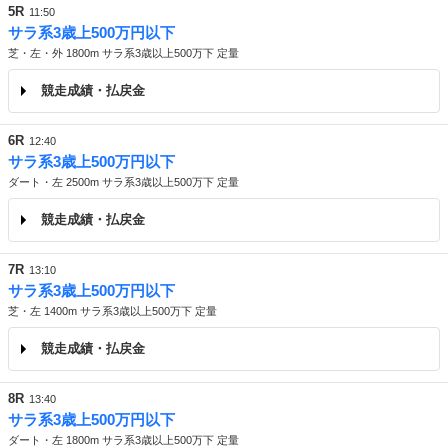
5R
11:50
サラ系3歳上500万円以下
芝・左・外 1800m サラ系3歳以上500万下 定量
競走成績・払戻金
6R
12:40
サラ系3歳上500万円以下
ダート・左 2500m サラ系3歳以上500万下 定量
競走成績・払戻金
7R
13:10
サラ系3歳上500万円以下
芝・左 1400m サラ系3歳以上500万下 定量
競走成績・払戻金
8R
13:40
サラ系3歳上500万円以下
ダート・左 1800m サラ系3歳以上500万下 定量