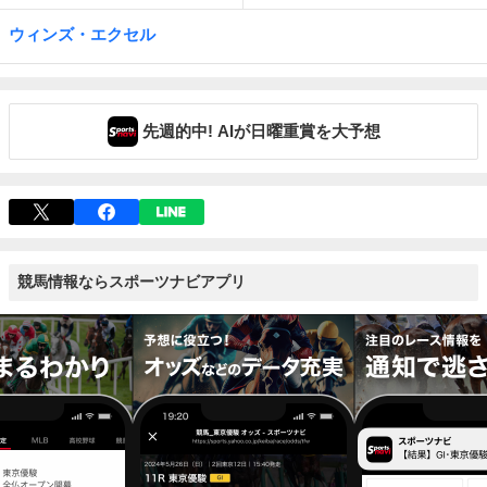
ウィンズ・エクセル
先週的中! AIが日曜重賞を大予想
競馬情報ならスポーツナビアプリ