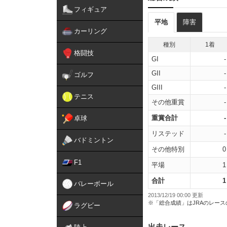
フィギュア
平地
障害
カーリング
種別
1着
格闘技
GI
-
GII
-
ゴルフ
GIII
-
テニス
その他重賞
-
重賞合計
-
卓球
リステッド
-
バドミントン
その他特別
0
F1
平場
1
合計
1
バレーボール
2013/12/19 00:00 更新
※「総合成績」はJRAのレー
ラグビー
出走レース