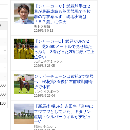
【シャーガーＣ】武豊騎手は２
着が最高成績も英国競馬でも抜
群の存在感示す 現地実況は
「５７歳」に仰天
率
馬トク報知
2026/8/9 0:12
-
【シャーガーC】武豊が3Rで2
-
着 芝2390メートルで見せ場た
-
っぷり 3着だった2Rに続いて上
位争い
-
スポニチアネックス
2026/8/8 23:05
-
ジッピーチューンは紫苑Sで復帰
-
へ 桜花賞3着後に右前肢剥離骨
.000
折で休養
サンケイスポーツ
.300
2026/8/8 23:04
.130
【新馬/札幌5R】吉田隼「道中は
フワフワとしていた」キタサン
産駒・シルバーウィルがデビュ
ーV
競馬のおはなし