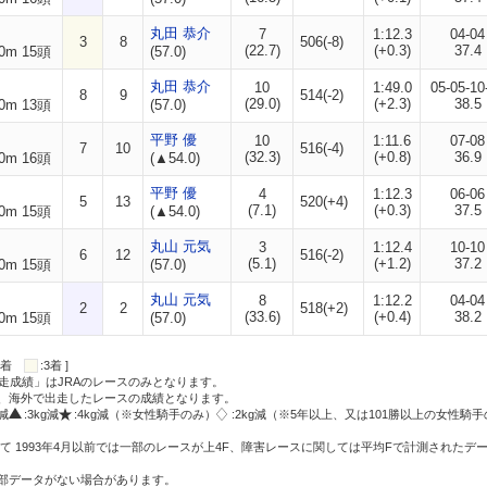
丸田 恭介
7
1:12.3
04-04
3
8
506(-8)
(22.7)
(+0.3)
37.4
0m 15頭
(57.0)
丸田 恭介
10
1:49.0
05-05-10
8
9
514(-2)
(29.0)
(+2.3)
38.5
0m 13頭
(57.0)
平野 優
10
1:11.6
07-08
7
10
516(-4)
(32.3)
(+0.8)
36.9
0m 16頭
(▲54.0)
平野 優
4
1:12.3
06-06
5
13
520(+4)
(7.1)
(+0.3)
37.5
0m 15頭
(▲54.0)
丸山 元気
3
1:12.4
10-10
6
12
516(-2)
(5.1)
(+1.2)
37.2
0m 15頭
(57.0)
丸山 元気
8
1:12.2
04-04
2
2
518(+2)
(33.6)
(+0.4)
38.2
0m 15頭
(57.0)
:2着
:3着 ]
走成績」はJRAのレースのみとなります。
方、海外で出走したレースの成績となります。
g減
:3kg減
:4kg減（※女性騎手のみ）
:2kg減（※5年以上、又は101勝以上の女性騎手
て 1993年4月以前では一部のレースが上4F、障害レースに関しては平均Fで計測されたデ
一部データがない場合があります。