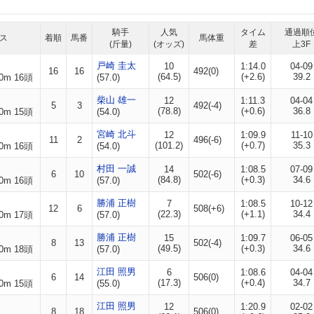
騎手
人気
タイム
通過順
ス
着順
馬番
馬体重
(斤量)
(オッズ)
差
上3F
戸崎 圭太
10
1:14.0
04-09
16
16
492(0)
(64.5)
(+2.6)
39.2
0m 16頭
(57.0)
柴山 雄一
12
1:11.3
04-04
5
3
492(-4)
(78.8)
(+0.6)
36.8
0m 15頭
(54.0)
宮崎 北斗
12
1:09.9
11-10
11
2
496(-6)
(101.2)
(+0.7)
35.3
0m 16頭
(54.0)
村田 一誠
14
1:08.5
07-09
6
10
502(-6)
(84.8)
(+0.3)
34.6
0m 16頭
(57.0)
勝浦 正樹
7
1:08.5
10-12
12
6
508(+6)
(22.3)
(+1.1)
34.4
0m 17頭
(57.0)
勝浦 正樹
15
1:09.7
06-05
8
13
502(-4)
(49.5)
(+0.3)
34.6
0m 18頭
(57.0)
江田 照男
6
1:08.6
04-04
6
14
506(0)
(17.3)
(+0.4)
34.7
0m 15頭
(55.0)
江田 照男
12
1:20.9
02-02
8
18
506(0)