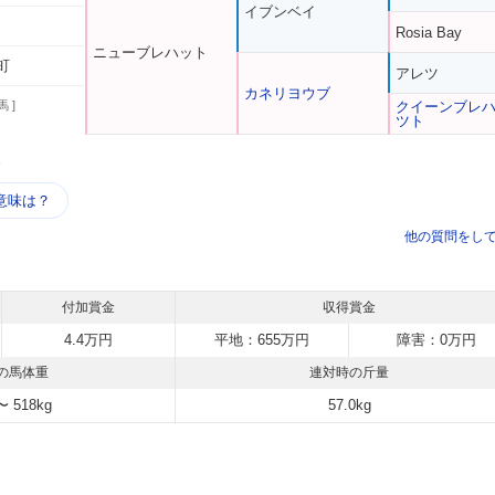
イブンベイ
Rosia Bay
ニューブレハット
町
アレツ
カネリヨウブ
馬 ]
クイーンブレ
ツト
う
意味は？
他の質問をし
付加賞金
収得賞金
4.4万円
平地：655万円
障害：0万円
の馬体重
連対時の斤量
〜 518kg
57.0kg