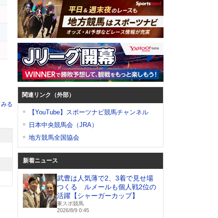
ハ
関連リンク（外部）
てみる
【YouTube】スポーツナビ競馬チャンネル
日本中央競馬会（JRA）
地方競馬全国協会
新着ニュース
武豊は人気薄で2、3着で見せ場
つくる ルメールも個人戦2位の
活躍【シャーガーカップ】
東スポ競馬
2026/8/9 0:45