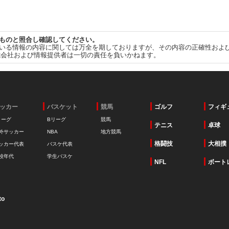
ものと照合し確認してください。
いる情報の内容に関しては万全を期しておりますが、その内容の正確性およ
式会社および情報提供者は一切の責任を負いかねます。
ッカー
バスケット
競馬
ゴルフ
フィギ
リーグ
Bリーグ
競馬
テニス
卓球
外サッカー
NBA
地方競馬
格闘技
大相撲
ッカー代表
バスケ代表
校年代
学生バスケ
NFL
ボート
to