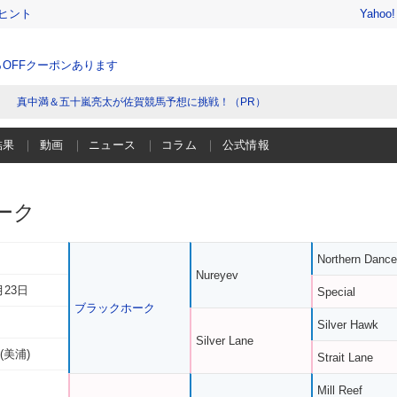
ヒント
Yahoo
％OFFクーポンあります
真中満＆五十嵐亮太が佐賀競馬予想に挑戦！（PR）
結果
動画
ニュース
コラム
公式情報
ーク
Northern Dance
Nureyev
月23日
Special
ブラックホーク
Silver Hawk
Silver Lane
(美浦)
Strait Lane
Mill Reef