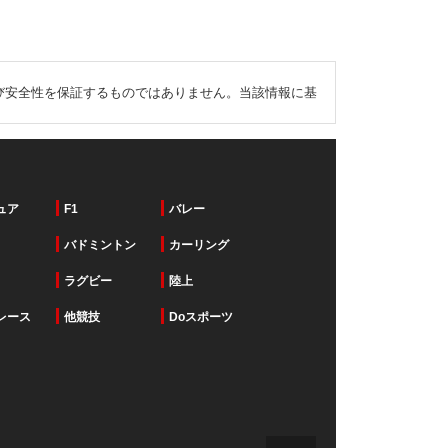
び安全性を保証するものではありません。当該情報に基
ュア
F1
バレー
バドミントン
カーリング
ラグビー
陸上
レース
他競技
Doスポーツ