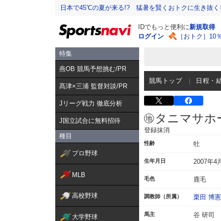
日本で45℃の夏が来る!? 猛暑を賢くおトクに生き抜く
IDでもっと便利に
新規取得
ログイン
［おトク］10
特集
燕OB 競馬予想挑む/PR
競馬トップ
日程・
髙津×三浦 監督対談/PR
Jリーグ戦力 徹底分析
タニマサホ
J国立試合に無料招待
登録抹消
種目
性齢
牡
プロ野球
生年月日
2007年4
MLB
毛色
鹿毛
高校野球
調教師（所属）
栗田 博憲
馬主
谷 研司
大学野球