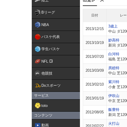
陸上
Bリーグ
日付
レー
NBA
3歳上
2013/12/15
中山 ダ120
バスケ代表
妙高特
2013/10/19
新潟 ダ120
学生バスケ
白河特
2013/07/20
福島 芝120
NFL
房総特
2013/03/09
中山 芝120
他競技
紫川特
2013/02/10
Doスポーツ
小倉 芝120
サービス
伊吹山
2013/01/19
中京 芝120
toto
飯豊特
2012/08/05
新潟 芝120
コンテンツ
火打山
動画
2012/07/22