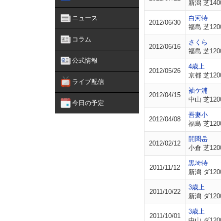
新潟 芝140
ニュース
白河特
2012/06/30
福島 芝120
コラム
さくら
2012/06/16
福島 芝120
公式情報
4歳上
2012/05/26
京都 芝120
ライブ配信
袖ケ浦
2012/04/15
中山 芝120
今日の予定
吾妻小
2012/04/08
福島 芝120
開聞岳
2012/02/12
小倉 芝120
黒埼特
2011/11/12
新潟 ダ120
3歳上
2011/10/22
新潟 ダ120
3歳上
2011/10/01
中山 ダ120