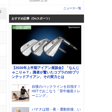
2026/8/8 22:35
ニュース一覧
位
おすすめ記事（Doスポーツ）
【2026年上半期アイアン座談会】「なんじ
ゃこりゃ？」識者が驚いたコブラの3Dプリ
ンテッドアイアン、その実力とは
自慢のバックラインを目指す！
HIITでおこなう「背中徹底トレ
ーニング」
バナナは朝・夜・運動前後、い