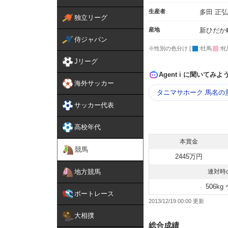
生産者
多田 正弘
独立リーグ
産地
新ひだか
侍ジャパン
※性別の色分け [
:牡馬
:牝
Jリーグ
Agent i に聞いてみよ
海外サッカー
タニマサホーク 馬名の
サッカー代表
高校年代
本賞金
競馬
2445万円
地方競馬
連対時
506kg 
ボートレース
2013/12/19 00:00
大相撲
総合成績