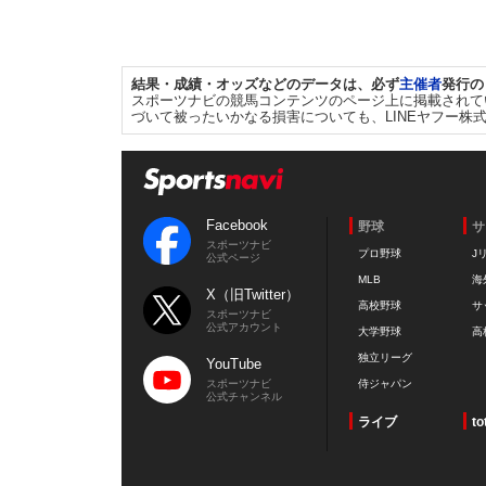
結果・成績・オッズなどのデータは、必ず
主催者
発行の
スポーツナビの競馬コンテンツのページ上に掲載されて
づいて被ったいかなる損害についても、LINEヤフー株
Facebook
野球
サ
スポーツナビ
プロ野球
J
公式ページ
MLB
海
X（旧Twitter）
高校野球
サ
スポーツナビ
公式アカウント
大学野球
高
独立リーグ
YouTube
スポーツナビ
侍ジャパン
公式チャンネル
ライブ
to