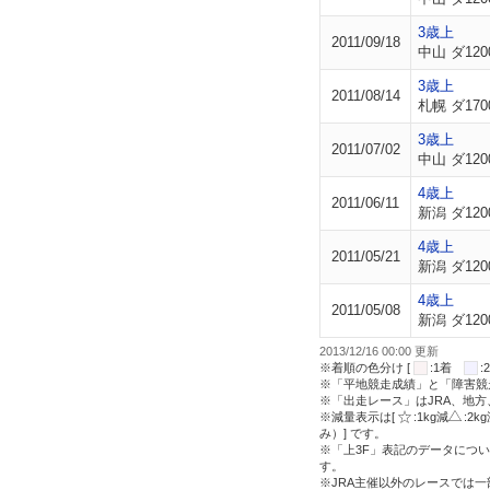
3歳上
2011/09/18
中山 ダ120
3歳上
2011/08/14
札幌 ダ170
3歳上
2011/07/02
中山 ダ120
4歳上
2011/06/11
新潟 ダ120
4歳上
2011/05/21
新潟 ダ120
4歳上
2011/05/08
新潟 ダ120
2013/12/16 00:00 更新
※着順の色分け [
:1着
※「平地競走成績」と「障害競
※「出走レース」はJRA、地
※減量表示は[
:1kg減
:2k
み）] です。
※「上3F」表記のデータについ
す。
※JRA主催以外のレースでは