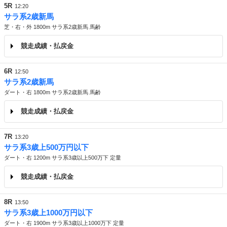
5R
12:20
サラ系2歳新馬
芝・右・外 1800m サラ系2歳新馬 馬齢
競走成績・払戻金
6R
12:50
サラ系2歳新馬
ダート・右 1800m サラ系2歳新馬 馬齢
競走成績・払戻金
7R
13:20
サラ系3歳上500万円以下
ダート・右 1200m サラ系3歳以上500万下 定量
競走成績・払戻金
8R
13:50
サラ系3歳上1000万円以下
ダート・右 1900m サラ系3歳以上1000万下 定量