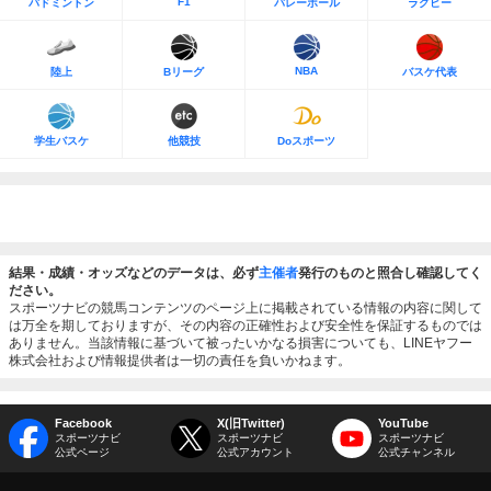
F1
バドミントン
バレーボール
ラグビー
NBA
陸上
Bリーグ
バスケ代表
学生バスケ
他競技
Doスポーツ
結果・成績・オッズなどのデータは、必ず
主催者
発行のものと照合し確認してく
ださい。
スポーツナビの競馬コンテンツのページ上に掲載されている情報の内容に関して
は万全を期しておりますが、その内容の正確性および安全性を保証するものでは
ありません。当該情報に基づいて被ったいかなる損害についても、LINEヤフー
株式会社および情報提供者は一切の責任を負いかねます。
Facebook
X(旧Twitter)
YouTube
スポーツナビ
スポーツナビ
スポーツナビ
公式ページ
公式アカウント
公式チャンネル