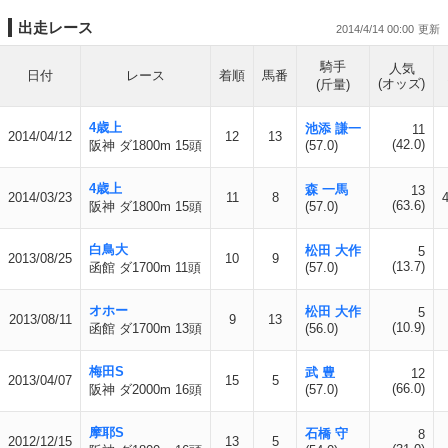
出走レース
2014/4/14 00:00
騎手
人気
日付
レース
着順
馬番
(オッズ)
(斤量)
4歳上
池添 謙一
11
2014/04/12
12
13
(42.0)
阪神 ダ1800m 15頭
(57.0)
4歳上
森 一馬
13
2014/03/23
11
8
(63.6)
阪神 ダ1800m 15頭
(57.0)
白鳥大
松田 大作
5
2013/08/25
10
9
(13.7)
函館 ダ1700m 11頭
(57.0)
オホー
松田 大作
5
2013/08/11
9
13
(10.9)
函館 ダ1700m 13頭
(56.0)
梅田S
武 豊
12
2013/04/07
15
5
(66.0)
阪神 ダ2000m 16頭
(57.0)
摩耶S
石橋 守
8
2012/12/15
13
5