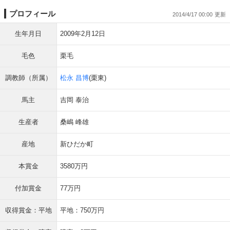
プロフィール
2014/4/17 00:00
生年月日
2009年2月12日
毛色
栗毛
調教師（所属）
松永 昌博
(栗東)
馬主
吉岡 泰治
生産者
桑嶋 峰雄
産地
新ひだか町
本賞金
3580万円
付加賞金
77万円
収得賞金：平地
平地：750万円