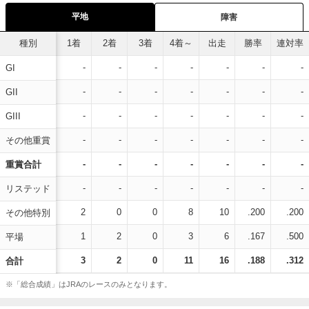
平地
障害
種別
1着
2着
3着
4着～
出走
勝率
連対率
-
-
-
-
-
-
-
GI
-
-
-
-
-
-
-
GII
-
-
-
-
-
-
-
GIII
-
-
-
-
-
-
-
その他重賞
-
-
-
-
-
-
-
重賞合計
-
-
-
-
-
-
-
リステッド
2
0
0
8
10
.200
.200
その他特別
1
2
0
3
6
.167
.500
平場
3
2
0
11
16
.188
.312
合計
※「総合成績」はJRAのレースのみとなります。