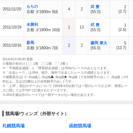
もちの
武 豊
2
2011/11/20
4
2
(2.7)
京都 ダ1800m 9頭
(55.0)
未勝利
武 豊
1
2011/10/29
1
13
(2.6)
京都 ダ1800m 16頭
(55.0)
新馬
藤岡 康太
5
2011/10/16
2
2
(12.7)
京都 ダ1800m 7頭
(55.0)
2014/4/14 00:00 更新
※着順の色分け [
:1着
:2着
:3着 ]
※「平地競走成績」と「障害競走成績」はJRAのレースのみとなります。
※「出走レース」はJRA、地方、海外で出走したレースの成績となります。
※減量表示は[
:1kg減
:2kg減
:3kg減
:4kg減（※女性騎手のみ）
:2kg減（※5
年以上、又は101勝以上の女性騎手のみ）] です。
※「上3F」表記のデータについて 1993年4月以前では一部のレースが上4F、障害レー
スに関しては平均Fで計測されたデータです。
※JRA主催以外のレースでは一部データがない場合があります。
競馬場/ウィンズ（外部サイト）
札幌競馬場
函館競馬場