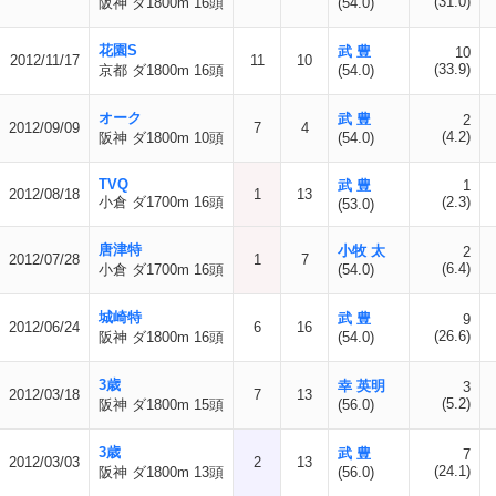
(31.0)
阪神 ダ1800m 16頭
(54.0)
花園S
武 豊
10
2012/11/17
11
10
(33.9)
京都 ダ1800m 16頭
(54.0)
オーク
武 豊
2
2012/09/09
7
4
(4.2)
阪神 ダ1800m 10頭
(54.0)
TVQ
武 豊
1
2012/08/18
1
13
小倉 ダ1700m 16頭
(2.3)
(53.0)
唐津特
小牧 太
2
2012/07/28
1
7
(6.4)
小倉 ダ1700m 16頭
(54.0)
城崎特
武 豊
9
2012/06/24
6
16
(26.6)
阪神 ダ1800m 16頭
(54.0)
3歳
幸 英明
3
2012/03/18
7
13
(5.2)
阪神 ダ1800m 15頭
(56.0)
3歳
武 豊
7
2012/03/03
2
13
(24.1)
阪神 ダ1800m 13頭
(56.0)