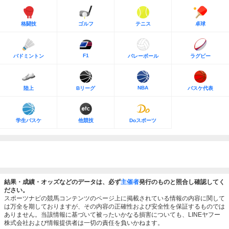
格闘技
ゴルフ
テニス
卓球
F1
バドミントン
バレーボール
ラグビー
NBA
陸上
Bリーグ
バスケ代表
学生バスケ
他競技
Doスポーツ
結果・成績・オッズなどのデータは、必ず
主催者
発行のものと照合し確認してく
ださい。
スポーツナビの競馬コンテンツのページ上に掲載されている情報の内容に関して
は万全を期しておりますが、その内容の正確性および安全性を保証するものでは
ありません。当該情報に基づいて被ったいかなる損害についても、LINEヤフー
株式会社および情報提供者は一切の責任を負いかねます。