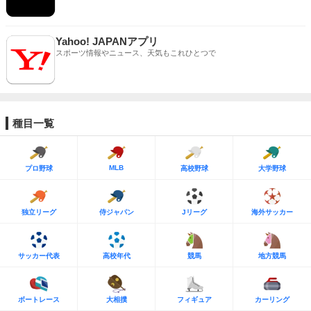
Yahoo! JAPANアプリ
スポーツ情報やニュース、天気もこれひとつで
種目一覧
MLB
プロ野球
高校野球
大学野球
独立リーグ
侍ジャパン
Jリーグ
海外サッカー
サッカー代表
高校年代
競馬
地方競馬
ボートレース
大相撲
フィギュア
カーリング