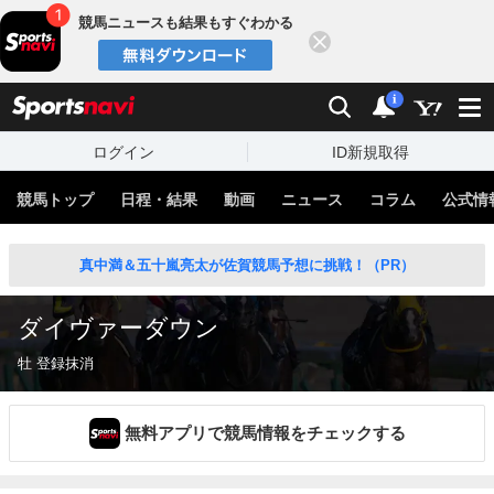
競馬ニュースも結果もすぐわかる
閉じる
スポーツナビ
検索
通知
i
ログイン
ID新規取得
競馬トップ
日程・結果
動画
ニュース
コラム
公式情
真中満＆五十嵐亮太が佐賀競馬予想に挑戦！（PR）
ダイヴァーダウン
牡 登録抹消
無料アプリで競馬情報をチェックする