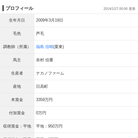
プロフィール
2014/1/27 00:00
生年月日
2009年3月19日
毛色
芦毛
調教師（所属）
福島 信晴
(栗東)
馬主
奈村 信重
生産者
ナカノファーム
産地
日高町
本賞金
3359万円
付加賞金
0万円
収得賞金：平地
平地：950万円