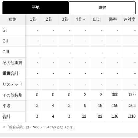
平地
障害
種別
1着
2着
3着
4着～
出走
勝率
連対率
-
-
-
-
-
-
-
GI
-
-
-
-
-
-
-
GII
-
-
-
-
-
-
-
GIII
-
-
-
-
-
-
-
その他重賞
-
-
-
-
-
-
-
重賞合計
-
-
-
-
-
-
-
リステッド
0
0
0
3
3
.000
.000
その他特別
3
4
3
9
19
.158
.368
平場
3
4
3
12
22
.136
.318
合計
※「総合成績」はJRAのレースのみとなります。