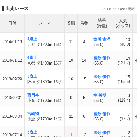
出走レース
2014/1/20 00:00
騎手
人気
日付
レース
着順
馬番
(オッズ)
(斤量)
4歳上
古川 吉洋
10
2014/01/19
11
4
(40.0)
京都 ダ1200m 15頭
(55.0)
4歳上
国分 優作
14
2014/01/12
10
14
(121.7)
京都 ダ1400m 16頭
(55.0)
3歳上
国分 優作
15
2013/09/29
16
15
(165.5)
阪神 ダ1800m 16頭
(55.0)
西日本
幸 英明
13
2013/09/01
9
5
(119.4)
小倉 ダ1700m 16頭
(55.0)
宮崎特
国分 優作
7
2013/08/04
11
6
(17.7)
小倉 ダ1700m 14頭
(55.0)
3歳上
国分 優作
2
2013/07/14
1
12