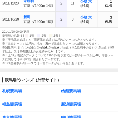
未勝利
小牧 太
1
2011/11/20
2
11
(1.4)
京都 ダ1400m 14頭
(54.0)
新馬
小牧 太
3
2011/10/29
2
3
(6.9)
京都 ダ1400m 16頭
(54.0)
2014/1/20 00:00 更新
※着順の色分け [
:1着
:2着
:3着 ]
※「平地競走成績」と「障害競走成績」はJRAのレースのみとなります。
※「出走レース」はJRA、地方、海外で出走したレースの成績となります。
※減量表示は[
:1kg減
:2kg減
:3kg減
:4kg減（※女性騎手のみ）
:2kg減（※5
年以上、又は101勝以上の女性騎手のみ）] です。
※「上3F」表記のデータについて 1993年4月以前では一部のレースが上4F、障害レー
スに関しては平均Fで計測されたデータです。
※JRA主催以外のレースでは一部データがない場合があります。
競馬場/ウィンズ（外部サイト）
札幌競馬場
函館競馬場
福島競馬場
新潟競馬場
東京競馬場
中山競馬場