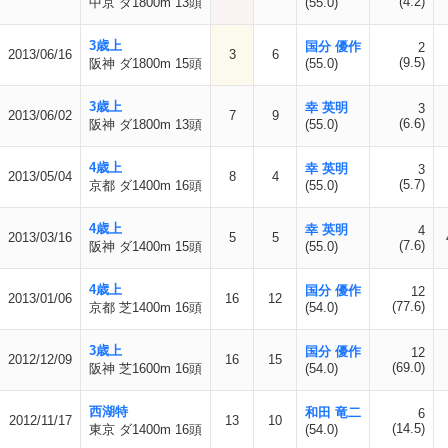
(4.2)
中京 ダ1800m 13頭
(55.0)
3歳上
国分 優作
2
2013/06/16
3
6
(9.5)
阪神 ダ1800m 15頭
(55.0)
3歳上
幸 英明
3
2013/06/02
7
9
(6.6)
阪神 ダ1800m 13頭
(55.0)
4歳上
幸 英明
3
2013/05/04
8
4
(5.7)
京都 ダ1400m 16頭
(55.0)
4歳上
幸 英明
4
2013/03/16
5
5
(7.6)
阪神 ダ1400m 15頭
(55.0)
4歳上
国分 優作
12
2013/01/06
16
12
(77.6)
京都 芝1400m 16頭
(54.0)
3歳上
国分 優作
12
2012/12/09
16
15
(69.0)
阪神 芝1600m 16頭
(54.0)
西湖特
和田 竜二
6
2012/11/17
13
10
(14.5)
東京 ダ1400m 16頭
(54.0)