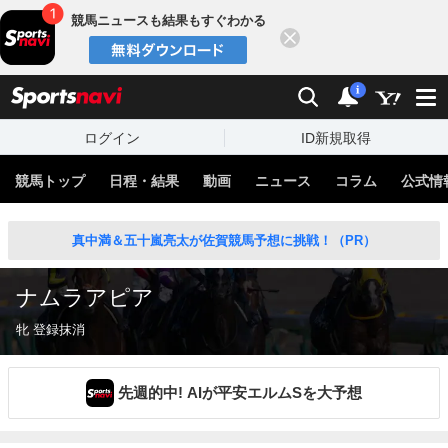
競馬ニュースも結果もすぐわかる
閉じる
スポーツナビ
検索
通知
i
ログイン
ID新規取得
競馬トップ
日程・結果
動画
ニュース
コラム
公式情
真中満＆五十嵐亮太が佐賀競馬予想に挑戦！（PR）
ナムラアピア
牝 登録抹消
先週的中! AIが平安エルムSを大予想