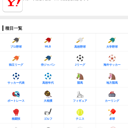
種目一覧
MLB
プロ野球
高校野球
大学野球
独立リーグ
侍ジャパン
Jリーグ
海外サッカー
サッカー代表
高校年代
競馬
地方競馬
ボートレース
大相撲
フィギュア
カーリング
格闘技
ゴルフ
テニス
卓球