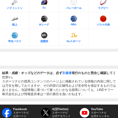
F1
バドミントン
バレーボール
ラグビー
NBA
陸上
Bリーグ
バスケ代表
学生バスケ
他競技
Doスポーツ
結果・成績・オッズなどのデータは、必ず
主催者
発行のものと照合し確認してく
ださい。
スポーツナビの競馬コンテンツのページ上に掲載されている情報の内容に関して
は万全を期しておりますが、その内容の正確性および安全性を保証するものでは
ありません。当該情報に基づいて被ったいかなる損害についても、LINEヤフー
株式会社および情報提供者は一切の責任を負いかねます。
Facebook
X(旧Twitter)
YouTube
スポーツナビ
スポーツナビ
スポーツナビ
公式ページ
公式アカウント
公式チャンネル