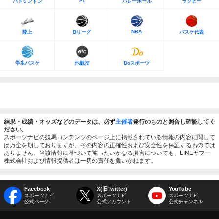
F1
バドミントン
バレーボール
ラグビー
NBA
陸上
Bリーグ
バスケ代表
学生バスケ
他競技
Doスポーツ
結果・成績・オッズなどのデータは、必ず
主催者
発行のものと照合し確認してく
ださい。
スポーツナビの競馬コンテンツのページ上に掲載されている情報の内容に関して
は万全を期しておりますが、その内容の正確性および安全性を保証するものでは
ありません。当該情報に基づいて被ったいかなる損害についても、LINEヤフー
株式会社および情報提供者は一切の責任を負いかねます。
Facebook
X(旧Twitter)
YouTube
スポーツナビ
スポーツナビ
スポーツナビ
公式ページ
公式アカウント
公式チャンネル