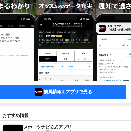
競馬情報をアプリで見る
おすすめ情報
スポーツナビ公式アプリ