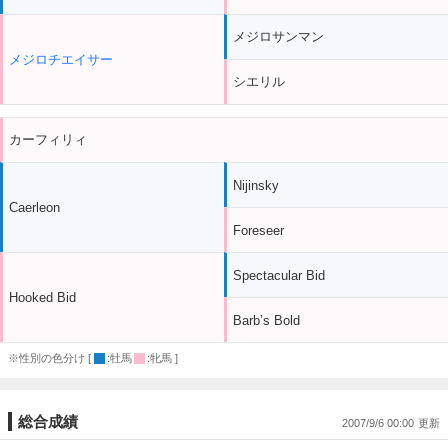
メジロサンマン
メジロチエイサー
シエリル
カーフィリィ
Nijinsky
Caerleon
Foreseer
Spectacular Bid
Hooked Bid
Barb’s Bold
※性別の色分け [
:牡馬
:牝馬 ]
総合成績
2007/9/6 00:00