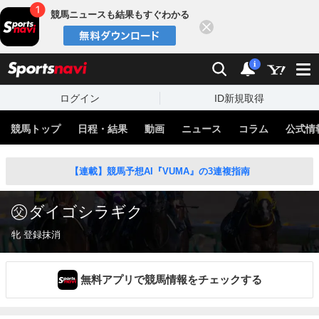
競馬ニュースも結果もすぐわかる
閉じる
スポーツナビ
検索
通知
i
ログイン
ID新規取得
競馬トップ
日程・結果
動画
ニュース
コラム
公式情
【連載】競馬予想AI『VUMA』の3連複指南
ダイゴシラギク
牝 登録抹消
無料アプリで競馬情報をチェックする