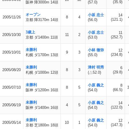
(35.9)
阪神 障3000m 14頭
(57.0)
オープン
小坂 忠士
14
2005/11/26
8
4
(121.1)
京都 障3170m 14頭
(56.0)
3歳上
小坂 忠士
11
2005/10/30
11
2
(252.7)
京都 ダ1400m 11頭
(53.0)
未勝利
小林 徹弥
12
2005/10/01
9
3
(234.8)
札幌 ダ1700m 13頭
(55.0)
未勝利
津村 明秀
6
2005/08/20
8
3
(29.8)
札幌 ダ1000m 12頭
(△52.0)
未勝利
小原 義之
8
2005/07/10
8
5
3
(66.5)
阪神 ダ1200m 16頭
(54.0)
未勝利
小原 義之
14
2005/06/19
4
5
(122.0)
阪神 ダ1400m 16頭
(54.0)
未勝利
小原 義之
12
2005/05/14
10
1
(147.3)
京都 芝1800m 18頭
(54.0)