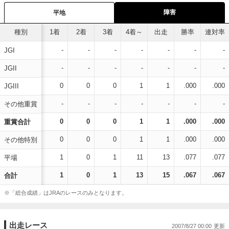
障害
平地
種別
1着
2着
3着
4着～
出走
勝率
連対率
-
-
-
-
-
-
-
JGI
-
-
-
-
-
-
-
JGII
0
0
0
1
1
.000
.000
JGIII
-
-
-
-
-
-
-
その他重賞
0
0
0
1
1
.000
.000
重賞合計
0
0
0
1
1
.000
.000
その他特別
1
0
1
11
13
.077
.077
平場
1
0
1
13
15
.067
.067
合計
※「総合成績」はJRAのレースのみとなります。
出走レース
2007/8/27 00:00