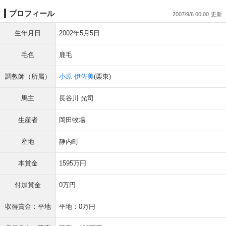
プロフィール
2007/9/6 00:00
生年月日
2002年5月5日
毛色
鹿毛
調教師（所属）
小原 伊佐美
(栗東)
馬主
長谷川 光司
生産者
岡田牧場
産地
静内町
本賞金
1595万円
付加賞金
0万円
収得賞金：平地
平地：0万円