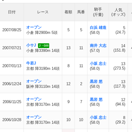
騎手
人気
日付
レース
着順
馬番
(オッズ)
(斤量)
オープン
白浜 雄造
5
2007/08/25
5
5
(24.7)
小倉 障2900m 5頭
(58.0)
小サJ
南井 大志
14
J・GIII
2007/07/21
13
11
(151.8)
小倉 障3390m 14頭
(57.0)
牛若J
小坂 忠士
13
2007/01/13
8
11
(273.5)
京都 障3190m 14頭
(58.0)
オープン
黒岩 悠
13
2006/12/24
12
2
(117.3)
阪神 障3110m 14頭
(58.0)
オープン
黒岩 悠
12
2006/11/25
9
7
(94.6)
京都 障3170m 14頭
(58.0)
オープン
小坂 忠士
8
2006/10/28
10
10
(29.2)
京都 障3170m 14頭
(58.0)