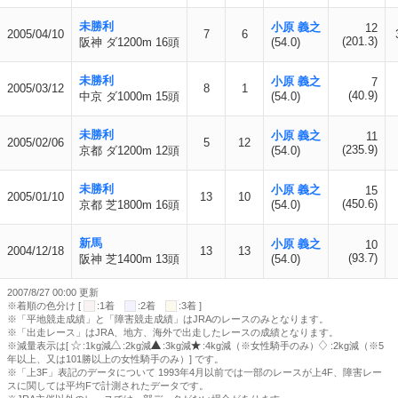
未勝利
小原 義之
12
2005/04/10
7
6
(201.3)
阪神 ダ1200m 16頭
(54.0)
未勝利
小原 義之
7
2005/03/12
8
1
(40.9)
中京 ダ1000m 15頭
(54.0)
未勝利
小原 義之
11
2005/02/06
5
12
(235.9)
京都 ダ1200m 12頭
(54.0)
未勝利
小原 義之
15
2005/01/10
13
10
(450.6)
京都 芝1800m 16頭
(54.0)
新馬
小原 義之
10
2004/12/18
13
13
(93.7)
阪神 芝1400m 13頭
(54.0)
2007/8/27 00:00 更新
※着順の色分け [
:1着
:2着
:3着 ]
※「平地競走成績」と「障害競走成績」はJRAのレースのみとなります。
※「出走レース」はJRA、地方、海外で出走したレースの成績となります。
※減量表示は[
:1kg減
:2kg減
:3kg減
:4kg減（※女性騎手のみ）
:2kg減（※5
年以上、又は101勝以上の女性騎手のみ）] です。
※「上3F」表記のデータについて 1993年4月以前では一部のレースが上4F、障害レー
スに関しては平均Fで計測されたデータです。