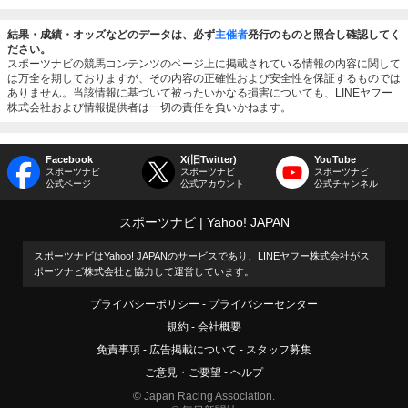
結果・成績・オッズなどのデータは、必ず
主催者
発行のものと照合し確認してく
ださい。
スポーツナビの競馬コンテンツのページ上に掲載されている情報の内容に関して
は万全を期しておりますが、その内容の正確性および安全性を保証するものでは
ありません。当該情報に基づいて被ったいかなる損害についても、LINEヤフー
株式会社および情報提供者は一切の責任を負いかねます。
Facebook
X(旧Twitter)
YouTube
スポーツナビ
スポーツナビ
スポーツナビ
公式ページ
公式アカウント
公式チャンネル
スポーツナビ
Yahoo! JAPAN
スポーツナビはYahoo! JAPANのサービスであり、LINEヤフー株式会社がス
ポーツナビ株式会社と協力して運営しています。
プライバシーポリシー
プライバシーセンター
規約
会社概要
免責事項
広告掲載について
スタッフ募集
ご意見・ご要望
ヘルプ
© Japan Racing Association.