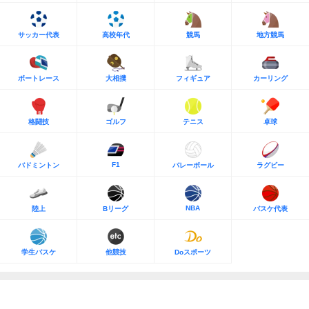
サッカー代表
高校年代
競馬
地方競馬
ボートレース
大相撲
フィギュア
カーリング
格闘技
ゴルフ
テニス
卓球
F1
バドミントン
バレーボール
ラグビー
NBA
陸上
Bリーグ
バスケ代表
学生バスケ
他競技
Doスポーツ