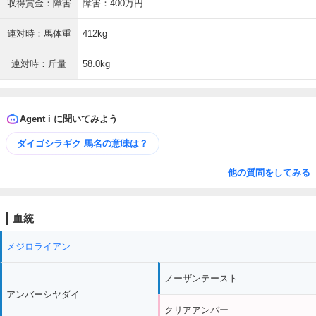
収得賞金：障害
障害：400万円
連対時：馬体重
412kg
連対時：斤量
58.0kg
Agent i に聞いてみよう
ダイゴシラギク 馬名の意味は？
他の質問をしてみる
血統
メジロライアン
ノーザンテースト
アンバーシヤダイ
クリアアンバー