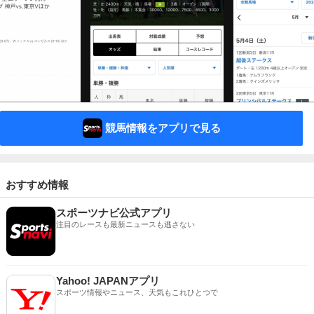
競馬情報をアプリで見る
おすすめ情報
スポーツナビ公式アプリ
注目のレースも最新ニュースも逃さない
Yahoo! JAPANアプリ
スポーツ情報やニュース、天気もこれひとつで