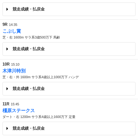
競走成績・払戻金
9R
14:35
こぶし賞
芝・右 1600m サラ系3歳500万下 馬齢
競走成績・払戻金
10R
15:10
木津川特別
芝・右・外 1600m サラ系4歳以上1000万下 ハンデ
競走成績・払戻金
※ 12番「スピードタッチ」号が出走取消のため、返還があります。ご注意ください。
11R
15:45
橿原ステークス
ダート・右 1200m サラ系4歳以上1600万下 定量
競走成績・払戻金