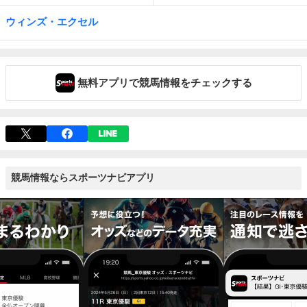
ウィンズ・エクセル
無料アプリで競馬情報をチェックする
競馬情報ならスポーツナビアプリ