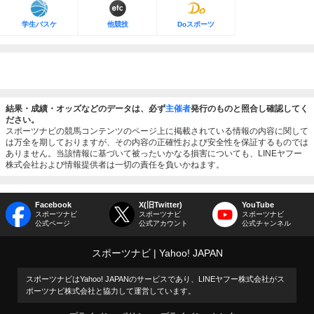
学生バスケ
他競技
Doスポーツ
結果・成績・オッズなどのデータは、必ず
主催者
発行のものと照合し確認してく
ださい。
スポーツナビの競馬コンテンツのページ上に掲載されている情報の内容に関して
は万全を期しておりますが、その内容の正確性および安全性を保証するものでは
ありません。当該情報に基づいて被ったいかなる損害についても、LINEヤフー
株式会社および情報提供者は一切の責任を負いかねます。
Facebook
X(旧Twitter)
YouTube
スポーツナビ
スポーツナビ
スポーツナビ
公式ページ
公式アカウント
公式チャンネル
スポーツナビ
Yahoo! JAPAN
スポーツナビはYahoo! JAPANのサービスであり、LINEヤフー株式会社がス
ポーツナビ株式会社と協力して運営しています。