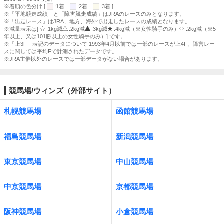
※着順の色分け [
:1着
:2着
:3着 ]
※「平地競走成績」と「障害競走成績」はJRAのレースのみとなります。
※「出走レース」はJRA、地方、海外で出走したレースの成績となります。
※減量表示は[
:1kg減
:2kg減
:3kg減
:4kg減（※女性騎手のみ）
:2kg減（※5
年以上、又は101勝以上の女性騎手のみ）] です。
※「上3F」表記のデータについて 1993年4月以前では一部のレースが上4F、障害レー
スに関しては平均Fで計測されたデータです。
※JRA主催以外のレースでは一部データがない場合があります。
競馬場/ウィンズ（外部サイト）
札幌競馬場
函館競馬場
福島競馬場
新潟競馬場
東京競馬場
中山競馬場
中京競馬場
京都競馬場
阪神競馬場
小倉競馬場