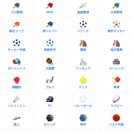
MLB
プロ野球
高校野球
大学野球
独立リーグ
侍ジャパン
Jリーグ
海外サッカー
サッカー代表
高校年代
競馬
地方競馬
ボートレース
大相撲
フィギュア
カーリング
格闘技
ゴルフ
テニス
卓球
F1
バドミントン
バレーボール
ラグビー
NBA
陸上
Bリーグ
バスケ代表