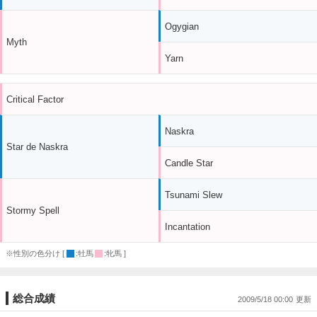
Ogygian
Myth
Yarn
Critical Factor
Naskra
Star de Naskra
Candle Star
Tsunami Slew
Stormy Spell
Incantation
※性別の色分け [
:牡馬
:牝馬 ]
総合成績
2009/5/18 00:00