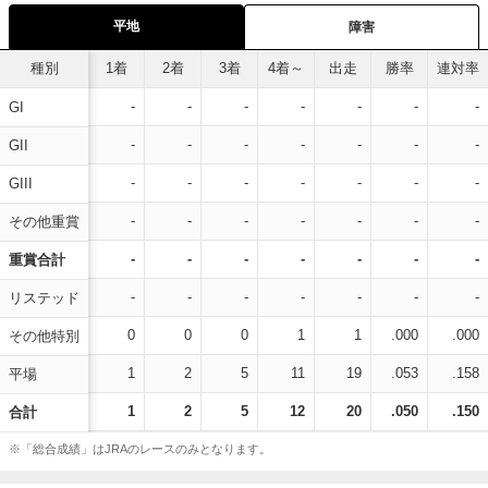
平地
障害
種別
1着
2着
3着
4着～
出走
勝率
連対率
-
-
-
-
-
-
-
GI
-
-
-
-
-
-
-
GII
-
-
-
-
-
-
-
GIII
-
-
-
-
-
-
-
その他重賞
-
-
-
-
-
-
-
重賞合計
-
-
-
-
-
-
-
リステッド
0
0
0
1
1
.000
.000
その他特別
1
2
5
11
19
.053
.158
平場
1
2
5
12
20
.050
.150
合計
※「総合成績」はJRAのレースのみとなります。