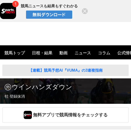
競馬ニュースも結果もすぐわかる
閉じる
競馬トップ
日程・結果
動画
ニュース
コラム
公式情
【連載】競馬予想AI『VUMA』の3連複指南
ウインハンズダウン
牡 登録抹消
無料アプリで競馬情報をチェックする