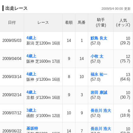
出走レース
2009/5/4 00:00
騎手
人気
日付
レース
着順
馬番
(オッズ)
(斤量)
4歳上
鮫島 良太
10
2009/05/03
14
1
(29.2)
新潟 芝1200m 16頭
(57.0)
4歳上
小牧 太
12
2009/04/04
9
14
(75.7)
阪神 芝1600m 17頭
(57.0)
4歳上
福永 祐一
13
2009/03/14
8
10
(64.6)
阪神 ダ1200m 16頭
(57.0)
4歳上
岩田 康誠
10
2009/02/14
9
3
(30.7)
京都 ダ1200m 16頭
(57.0)
3歳上
長谷川 浩大
6
2008/07/12
10
9
(18.9)
函館 ダ1000m 12頭
(57.0)
基坂特
長谷川 浩大
10
2008/06/22
14
7