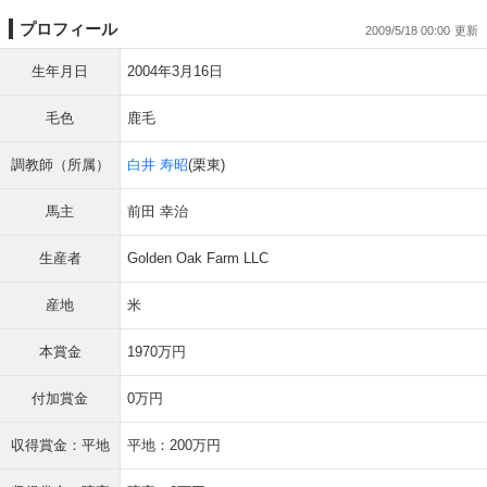
プロフィール
2009/5/18 00:00
生年月日
2004年3月16日
毛色
鹿毛
調教師（所属）
白井 寿昭
(栗東)
馬主
前田 幸治
生産者
Golden Oak Farm LLC
産地
米
本賞金
1970万円
付加賞金
0万円
収得賞金：平地
平地：200万円