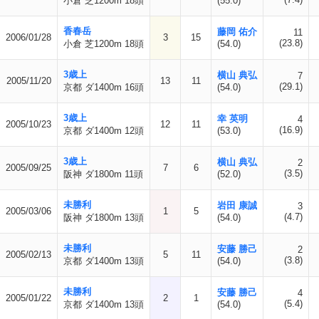
小倉 芝1200m 18頭
(55.0)
香春岳
藤岡 佑介
11
2006/01/28
3
15
(23.8)
小倉 芝1200m 18頭
(54.0)
3歳上
横山 典弘
7
2005/11/20
13
11
(29.1)
京都 ダ1400m 16頭
(54.0)
3歳上
幸 英明
4
2005/10/23
12
11
(16.9)
京都 ダ1400m 12頭
(53.0)
3歳上
横山 典弘
2
2005/09/25
7
6
(3.5)
阪神 ダ1800m 11頭
(52.0)
未勝利
岩田 康誠
3
2005/03/06
1
5
(4.7)
阪神 ダ1800m 13頭
(54.0)
未勝利
安藤 勝己
2
2005/02/13
5
11
(3.8)
京都 ダ1400m 13頭
(54.0)
未勝利
安藤 勝己
4
2005/01/22
2
1
(5.4)
京都 ダ1400m 13頭
(54.0)