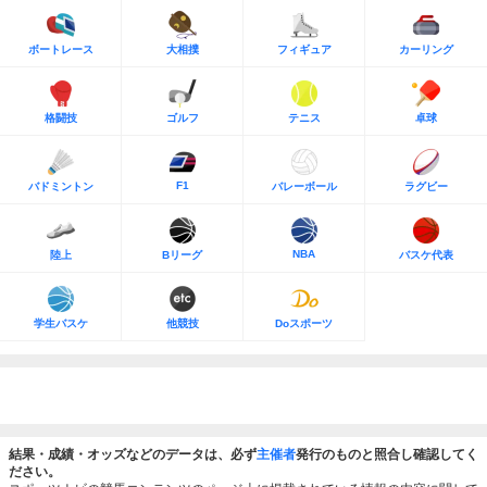
ボートレース
大相撲
フィギュア
カーリング
格闘技
ゴルフ
テニス
卓球
F1
バドミントン
バレーボール
ラグビー
NBA
陸上
Bリーグ
バスケ代表
学生バスケ
他競技
Doスポーツ
結果・成績・オッズなどのデータは、必ず
主催者
発行のものと照合し確認してく
ださい。