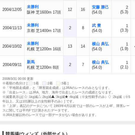
未勝利
安藤 勝己
2
2004/12/05
12
16
(5.3)
阪神 芝1600m 17頭
(54.0)
未勝利
武 豊
1
2004/11/13
2
8
(3.3)
京都 芝1400m 17頭
(54.0)
未勝利
横山 典弘
1
2004/10/02
13
14
(1.9)
札幌 芝1200m 16頭
(54.0)
新馬
横山 典弘
1
2004/09/11
2
7
(2.1)
札幌 芝1200m 8頭
(54.0)
2008/3/31 00:00 更新
※着順の色分け [
:1着
:2着
:3着 ]
※「平地競走成績」と「障害競走成績」はJRAのレースのみとなります。
※「出走レース」はJRA、地方、海外で出走したレースの成績となります。
※減量表示は[
:1kg減
:2kg減
:3kg減
:4kg減（※女性騎手のみ）
:2kg減（※5
年以上、又は101勝以上の女性騎手のみ）] です。
※「上3F」表記のデータについて 1993年4月以前では一部のレースが上4F、障害レー
スに関しては平均Fで計測されたデータです。
※JRA主催以外のレースでは一部データがない場合があります。
競馬場/ウィンズ（外部サイト）