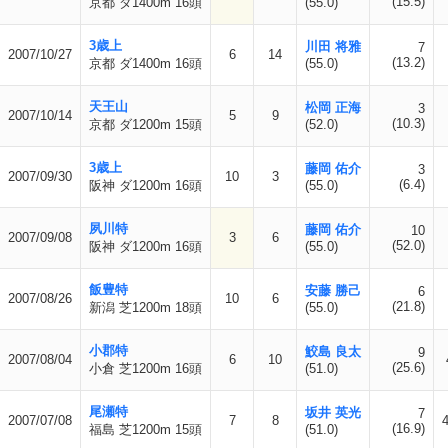
(15.5)
京都 ダ1400m 16頭
(55.0)
3歳上
川田 将雅
7
2007/10/27
6
14
(13.2)
京都 ダ1400m 16頭
(55.0)
天王山
松岡 正海
3
2007/10/14
5
9
(10.3)
京都 ダ1200m 15頭
(52.0)
3歳上
藤岡 佑介
3
2007/09/30
10
3
(6.4)
阪神 ダ1200m 16頭
(55.0)
夙川特
藤岡 佑介
10
2007/09/08
3
6
(52.0)
阪神 ダ1200m 16頭
(55.0)
飯豊特
安藤 勝己
6
2007/08/26
10
6
(21.8)
新潟 芝1200m 18頭
(55.0)
小郡特
鮫島 良太
9
2007/08/04
6
10
(25.6)
小倉 芝1200m 16頭
(51.0)
尾瀬特
坂井 英光
7
2007/07/08
7
8
(16.9)
福島 芝1200m 15頭
(51.0)