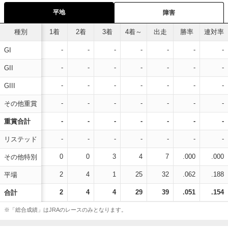
平地
障害
種別
1着
2着
3着
4着～
出走
勝率
連対率
-
-
-
-
-
-
-
GI
-
-
-
-
-
-
-
GII
-
-
-
-
-
-
-
GIII
-
-
-
-
-
-
-
その他重賞
-
-
-
-
-
-
-
重賞合計
-
-
-
-
-
-
-
リステッド
0
0
3
4
7
.000
.000
その他特別
2
4
1
25
32
.062
.188
平場
2
4
4
29
39
.051
.154
合計
※「総合成績」はJRAのレースのみとなります。