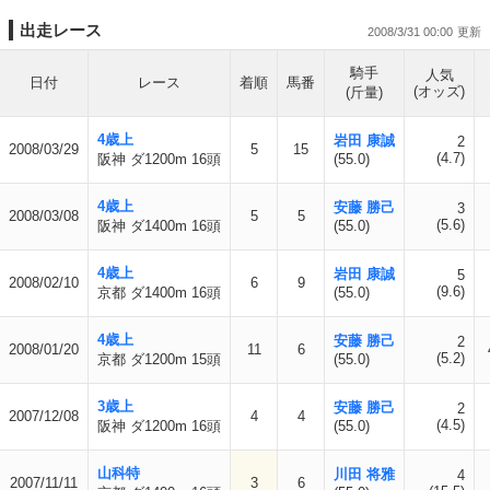
出走レース
2008/3/31 00:00
騎手
人気
日付
レース
着順
馬番
(オッズ)
(斤量)
4歳上
岩田 康誠
2
2008/03/29
5
15
(4.7)
阪神 ダ1200m 16頭
(55.0)
4歳上
安藤 勝己
3
2008/03/08
5
5
(5.6)
阪神 ダ1400m 16頭
(55.0)
4歳上
岩田 康誠
5
2008/02/10
6
9
(9.6)
京都 ダ1400m 16頭
(55.0)
4歳上
安藤 勝己
2
2008/01/20
11
6
(5.2)
京都 ダ1200m 15頭
(55.0)
3歳上
安藤 勝己
2
2007/12/08
4
4
(4.5)
阪神 ダ1200m 16頭
(55.0)
山科特
川田 将雅
4
2007/11/11
3
6