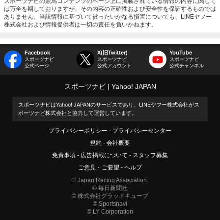
スポーツナビの競馬コンテンツのページ上に掲載されている情報の内容に関して
は万全を期しておりますが、その内容の正確性および安全性を保証するものでは
ありません。当該情報に基づいて被ったいかなる損害についても、LINEヤフー
株式会社および情報提供者は一切の責任を負いかねます。
Facebook
X(旧Twitter)
YouTube
スポーツナビ
スポーツナビ
スポーツナビ
公式ページ
公式アカウント
公式チャンネル
スポーツナビ
Yahoo! JAPAN
スポーツナビはYahoo! JAPANのサービスであり、LINEヤフー株式会社がス
ポーツナビ株式会社と協力して運営しています。
プライバシーポリシー
プライバシーセンター
規約
会社概要
免責事項
広告掲載について
スタッフ募集
ご意見・ご要望
ヘルプ
© Japan Racing Association.
© 毎日新聞社
© 株式会社グラッドキューブ
© Sportsnavi
© LY Corporation