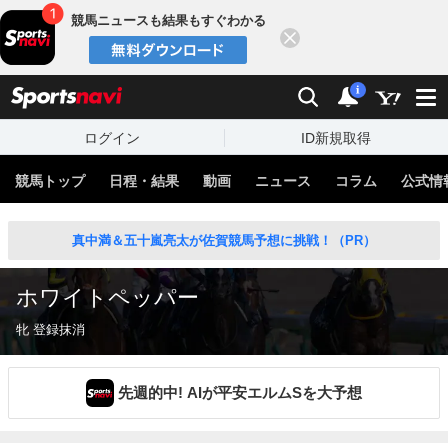
競馬ニュースも結果もすぐわかる
閉じる
スポーツナビ
検索
通知
i
ログイン
ID新規取得
競馬トップ
日程・結果
動画
ニュース
コラム
公式情
真中満＆五十嵐亮太が佐賀競馬予想に挑戦！（PR）
ホワイトペッパー
牝 登録抹消
先週的中! AIが平安エルムSを大予想