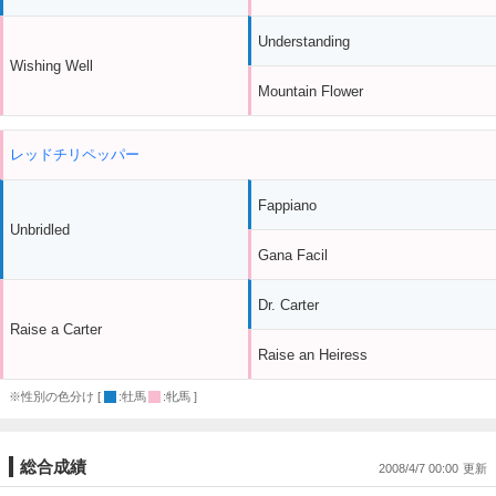
Understanding
Wishing Well
Mountain Flower
レッドチリペッパー
Fappiano
Unbridled
Gana Facil
Dr. Carter
Raise a Carter
Raise an Heiress
※性別の色分け [
:牡馬
:牝馬 ]
総合成績
2008/4/7 00:00