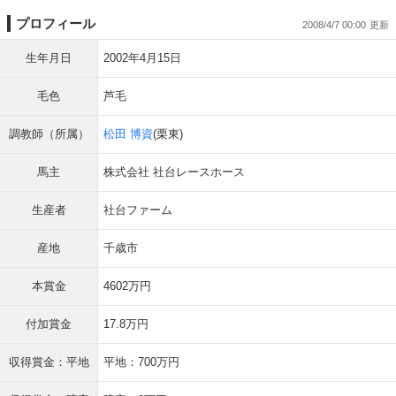
プロフィール
2008/4/7 00:00
生年月日
2002年4月15日
毛色
芦毛
調教師（所属）
松田 博資
(栗東)
馬主
株式会社 社台レースホース
生産者
社台ファーム
産地
千歳市
本賞金
4602万円
付加賞金
17.8万円
収得賞金：平地
平地：700万円