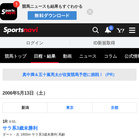
競馬ニュースも結果もすぐわかる
閉じる
スポーツナビ
検索
通知
i
ログイン
ID新規取得
競馬トップ
日程・結果
動画
ニュース
コラム
公式情
真中満＆五十嵐亮太が佐賀競馬予想に挑戦！（PR）
2006年5月13日（土）
新潟
東京
京都
1R
9:55
サラ系3歳未勝利
ダート・左 1800m サラ系3歳未勝利 馬齢