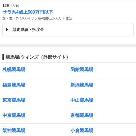
12R
16:10
サラ系4歳上500万円以下
芝・左・外 1800m サラ系4歳以上500万下 別定
競走成績・払戻金
競馬場/ウィンズ（外部サイト）
札幌競馬場
函館競馬場
福島競馬場
新潟競馬場
東京競馬場
中山競馬場
中京競馬場
京都競馬場
阪神競馬場
小倉競馬場