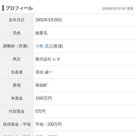
プロフィール
2008/6/16 00:00
生年月日
2002年3月26日
毛色
栃栗毛
調教師（所属）
小島 茂之
(美浦)
馬主
株式会社 レオ
生産者
清水 誠一
産地
様似町
本賞金
1560万円
付加賞金
0万円
収得賞金：平地
平地：200万円