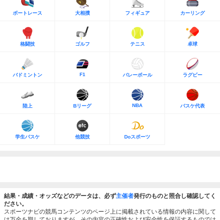
ボートレース
大相撲
フィギュア
カーリング
格闘技
ゴルフ
テニス
卓球
F1
バドミントン
バレーボール
ラグビー
NBA
陸上
Bリーグ
バスケ代表
学生バスケ
他競技
Doスポーツ
結果・成績・オッズなどのデータは、必ず
主催者
発行のものと照合し確認してく
ださい。
スポーツナビの競馬コンテンツのページ上に掲載されている情報の内容に関して
は万全を期しておりますが、その内容の正確性および安全性を保証するものでは