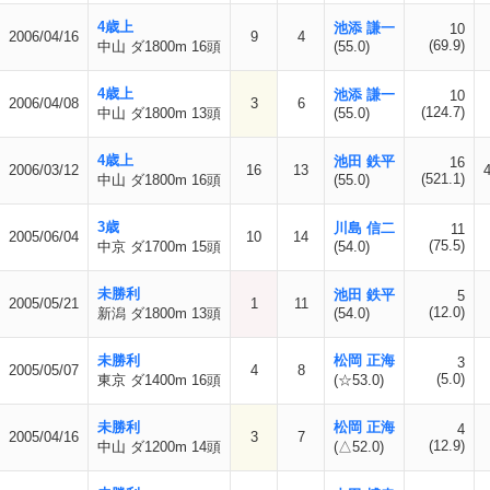
4歳上
池添 謙一
10
2006/04/16
9
4
(69.9)
中山 ダ1800m 16頭
(55.0)
4歳上
池添 謙一
10
2006/04/08
3
6
(124.7)
中山 ダ1800m 13頭
(55.0)
4歳上
池田 鉄平
16
2006/03/12
16
13
(521.1)
中山 ダ1800m 16頭
(55.0)
3歳
川島 信二
11
2005/06/04
10
14
(75.5)
中京 ダ1700m 15頭
(54.0)
未勝利
池田 鉄平
5
2005/05/21
1
11
(12.0)
新潟 ダ1800m 13頭
(54.0)
未勝利
松岡 正海
3
2005/05/07
4
8
(5.0)
東京 ダ1400m 16頭
(☆53.0)
未勝利
松岡 正海
4
2005/04/16
3
7
(12.9)
中山 ダ1200m 14頭
(△52.0)