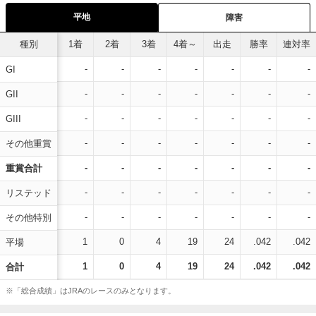
平地
障害
種別
1着
2着
3着
4着～
出走
勝率
連対率
-
-
-
-
-
-
-
GI
-
-
-
-
-
-
-
GII
-
-
-
-
-
-
-
GIII
-
-
-
-
-
-
-
その他重賞
-
-
-
-
-
-
-
重賞合計
-
-
-
-
-
-
-
リステッド
-
-
-
-
-
-
-
その他特別
1
0
4
19
24
.042
.042
平場
1
0
4
19
24
.042
.042
合計
※「総合成績」はJRAのレースのみとなります。