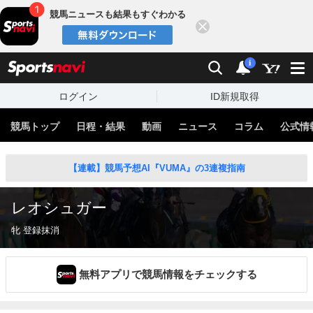
競馬ニュースも結果もすぐわかる
閉じる
スポーツナビ
検索
通知
i
ログイン
ID新規取得
競馬トップ
日程・結果
動画
ニュース
コラム
公式情
【連載】競馬予想AI『VUMA』の3連複指南
レオシュガー
牝 登録抹消
無料アプリで競馬情報をチェックする