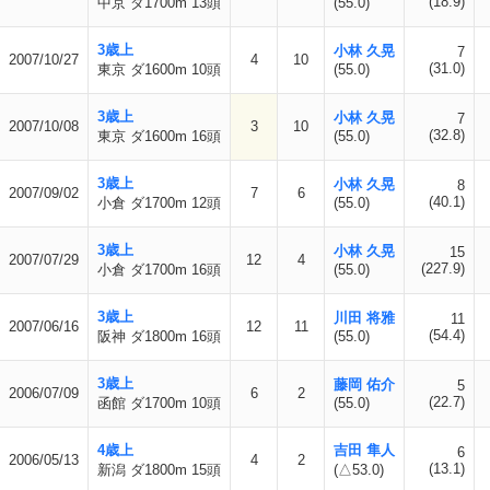
(18.9)
中京 ダ1700m 13頭
(55.0)
3歳上
小林 久晃
7
2007/10/27
4
10
(31.0)
東京 ダ1600m 10頭
(55.0)
3歳上
小林 久晃
7
2007/10/08
3
10
(32.8)
東京 ダ1600m 16頭
(55.0)
3歳上
小林 久晃
8
2007/09/02
7
6
(40.1)
小倉 ダ1700m 12頭
(55.0)
3歳上
小林 久晃
15
2007/07/29
12
4
(227.9)
小倉 ダ1700m 16頭
(55.0)
3歳上
川田 将雅
11
2007/06/16
12
11
(54.4)
阪神 ダ1800m 16頭
(55.0)
3歳上
藤岡 佑介
5
2006/07/09
6
2
(22.7)
函館 ダ1700m 10頭
(55.0)
4歳上
吉田 隼人
6
2006/05/13
4
2
(13.1)
新潟 ダ1800m 15頭
(△53.0)