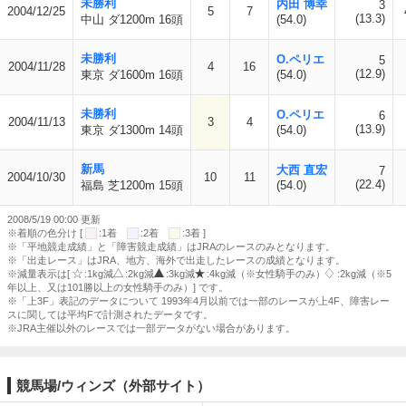
未勝利
内田 博幸
3
2004/12/25
5
7
(13.3)
中山 ダ1200m 16頭
(54.0)
未勝利
O.ペリエ
5
2004/11/28
4
16
(12.9)
東京 ダ1600m 16頭
(54.0)
未勝利
O.ペリエ
6
2004/11/13
3
4
(13.9)
東京 ダ1300m 14頭
(54.0)
新馬
大西 直宏
7
2004/10/30
10
11
(22.4)
福島 芝1200m 15頭
(54.0)
2008/5/19 00:00 更新
※着順の色分け [
:1着
:2着
:3着 ]
※「平地競走成績」と「障害競走成績」はJRAのレースのみとなります。
※「出走レース」はJRA、地方、海外で出走したレースの成績となります。
※減量表示は[
:1kg減
:2kg減
:3kg減
:4kg減（※女性騎手のみ）
:2kg減（※5
年以上、又は101勝以上の女性騎手のみ）] です。
※「上3F」表記のデータについて 1993年4月以前では一部のレースが上4F、障害レー
スに関しては平均Fで計測されたデータです。
※JRA主催以外のレースでは一部データがない場合があります。
競馬場/ウィンズ（外部サイト）