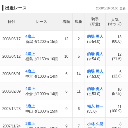
出走レース
2008/5/19 00:00
騎手
人気
日付
レース
着順
馬番
(オッズ)
(斤量)
4歳上
的場 勇人
13
2008/05/17
12
2
(80.8)
新潟 ダ1200m 15頭
(☆54.0)
4歳上
的場 勇人
12
2008/04/12
10
5
(71.6)
福島 ダ1150m 16頭
(☆54.0)
4歳上
的場 勇人
6
2008/03/01
6
14
(12.6)
中京 ダ1000m 14頭
(△53.0)
4歳上
的場 勇人
10
2008/02/09
6
11
(57.5)
小倉 ダ1000m 14頭
(△53.0)
3歳上
福永 祐一
11
2007/12/23
9
6
(100.9)
中山 ダ1800m 15頭
(55.0)
3歳上
小林 久晃
8
2007/11/24
9
7