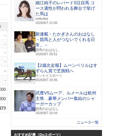
細江純子のレパードS注目馬 コ
ース適性が問われる舞台で挙げ
た馬は
netkeiba
2026/8/7 21:00
率
新連載・たかぎさんのおはなし
-
－競馬と人がつないでくれる日
-
常。－
競馬のおはなし
-
2026/8/7 20:51
-
【2歳次走報】ムーンベリルはす
-
ずらん賞で芝挑戦へ
サンケイスポーツ
-
2026/8/7 20:45
.000
武豊VSムーア、ルメールは欧州
主将…豪華メンバー集結のシャ
.300
ーガーカップ
.273
競馬のおはなし
2026/8/7 20:44
ニュース一覧
おすすめ記事（Doスポーツ）