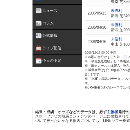
東京 芝250
ニュース
未勝利
2006/05/13
新潟 芝240
コラム
未勝利
2006/04/30
新潟 芝200
公式情報
未勝利
2006/04/16
中山 芝160
ライブ配信
2006/12/18 00:00 更新
※着順の色分け [
:1着
今日の予定
※「平地競走成績」と「障害競
※「出走レース」はJRA、地
※減量表示は[
:1kg減
:2k
み）] です。
※「上3F」表記のデータについ
す。
※JRA主催以外のレースでは
結果・成績・オッズなどのデータは、必ず
主催者
発行の
スポーツナビの競馬コンテンツのページ上に掲載されて
づいて被ったいかなる損害についても、LINEヤフー株