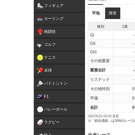
フィギュア
平地
障害
カーリング
種別
1着
格闘技
GI
-
GII
-
ゴルフ
GIII
-
テニス
その他重賞
-
重賞合計
-
卓球
リステッド
-
バドミントン
その他特別
0
F1
平場
0
合計
0
バレーボール
2007/6/25 00:00 更新
※「総合成績」はJRAのレー
ラグビー
出走レース