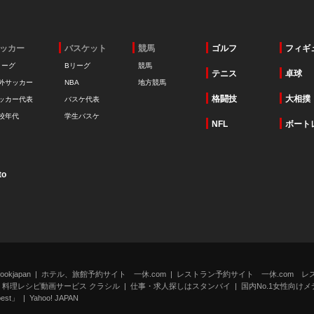
ッカー
バスケット
競馬
ゴルフ
フィギ
リーグ
Bリーグ
競馬
テニス
卓球
外サッカー
NBA
地方競馬
格闘技
大相撲
ッカー代表
バスケ代表
校年代
学生バスケ
NFL
ボート
to
kjapan
ホテル、旅館予約サイト 一休.com
レストラン予約サイト 一休.com レ
料理レシピ動画サービス クラシル
仕事・求人探しはスタンバイ
国内No.1女性向けメデ
st」
Yahoo! JAPAN