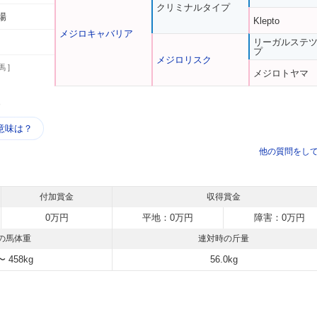
クリミナルタイプ
場
Klepto
メジロキャバリア
リーガルステ
プ
メジロリスク
馬 ]
メジロトヤマ
う
意味は？
他の質問をし
付加賞金
収得賞金
0万円
平地：0万円
障害：0万円
の馬体重
連対時の斤量
〜 458kg
56.0kg