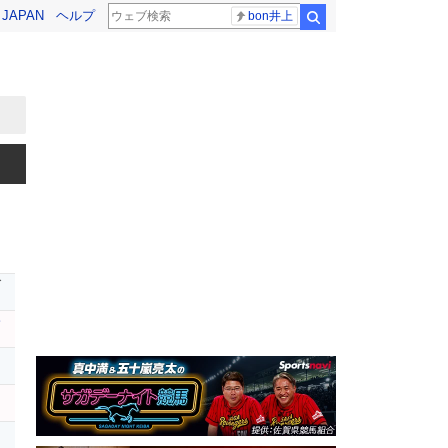
! JAPAN
ヘルプ
bon井上
検索
ダ
サ
ー