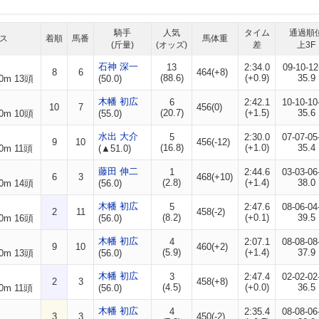
騎手
人気
タイム
通過順
ス
着順
馬番
馬体重
(斤量)
(オッズ)
差
上3F
石神 深一
13
2:34.0
09-10-12
8
6
464(+8)
(88.6)
(+0.9)
35.9
0m 13頭
(50.0)
木幡 初広
6
2:42.1
10-10-10
10
7
456(0)
(20.7)
(+1.5)
35.6
0m 10頭
(55.0)
水出 大介
5
2:30.0
07-07-05
9
10
456(-12)
(16.8)
(+1.0)
35.4
0m 11頭
(▲51.0)
藤田 伸二
1
2:44.6
03-03-06
6
3
468(+10)
(2.8)
(+1.4)
38.0
0m 14頭
(56.0)
木幡 初広
5
2:47.6
08-06-04
2
11
458(-2)
(8.2)
(+0.1)
39.5
0m 16頭
(56.0)
木幡 初広
4
2:07.1
08-08-08
9
10
460(+2)
(5.9)
(+1.4)
37.9
0m 13頭
(56.0)
木幡 初広
3
2:47.4
02-02-02
2
3
458(+8)
(4.5)
(+0.0)
36.5
0m 11頭
(56.0)
木幡 初広
4
2:35.4
08-08-06
3
3
450(-2)