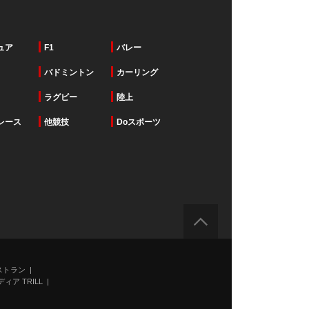
ュア
F1
バレー
バドミントン
カーリング
ラグビー
陸上
レース
他競技
Doスポーツ
ストラン
ィア TRILL