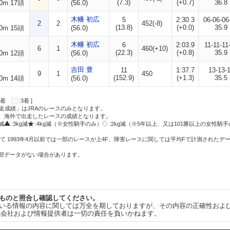
(7.3)
(+0.7)
36.8
0m 17頭
(56.0)
木幡 初広
5
2:30.3
06-06-06
2
2
452(-8)
(13.8)
(+0.0)
35.9
0m 15頭
(56.0)
木幡 初広
6
2:03.9
11-11-11
6
1
460(+10)
(22.3)
(+0.8)
35.9
0m 12頭
(56.0)
吉田 豊
11
1:37.7
13-13-
9
1
450
(152.9)
(+1.3)
35.5
0m 14頭
(56.0)
:2着
:3着 ]
走成績」はJRAのレースのみとなります。
方、海外で出走したレースの成績となります。
g減
:3kg減
:4kg減（※女性騎手のみ）
:2kg減（※5年以上、又は101勝以上の女性騎手
て 1993年4月以前では一部のレースが上4F、障害レースに関しては平均Fで計測されたデ
一部データがない場合があります。
ものと照合し確認してください。
いる情報の内容に関しては万全を期しておりますが、その内容の正確性およ
式会社および情報提供者は一切の責任を負いかねます。