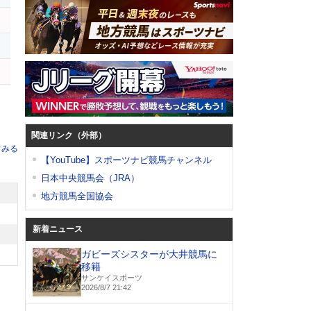
ツ
関連リンク（外部）
てみる
【YouTube】スポーツナビ競馬チャンネル
日本中央競馬会（JRA）
地方競馬全国協会
新着ニュース
ガビーズシスターが大井競馬に
移籍
サンケイスポーツ
2026/8/7 21:42