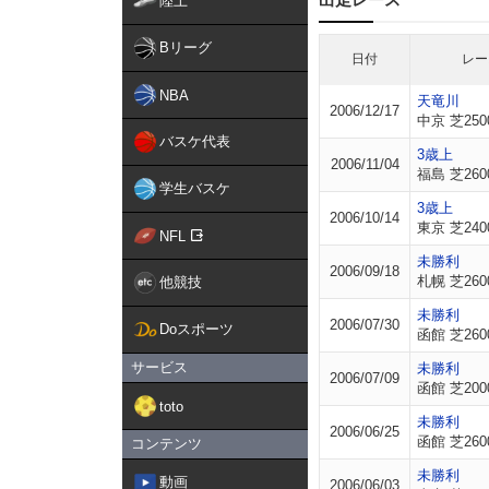
陸上
Bリーグ
日付
レー
NBA
天竜川
2006/12/17
中京 芝250
バスケ代表
3歳上
2006/11/04
福島 芝260
学生バスケ
3歳上
2006/10/14
東京 芝240
NFL
未勝利
2006/09/18
札幌 芝260
他競技
未勝利
2006/07/30
Doスポーツ
函館 芝260
サービス
未勝利
2006/07/09
函館 芝200
toto
未勝利
2006/06/25
函館 芝260
コンテンツ
未勝利
動画
2006/06/03