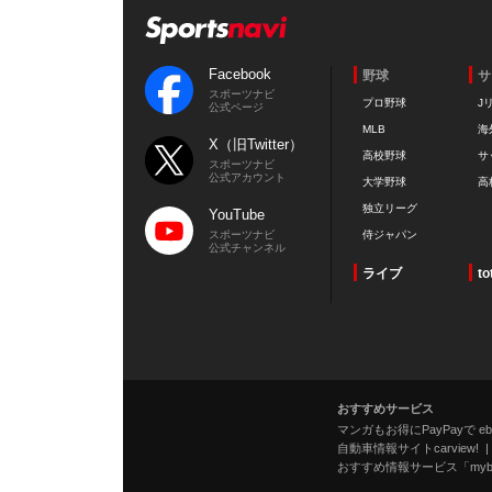
Facebook
野球
サ
スポーツナビ
プロ野球
J
公式ページ
MLB
海
X（旧Twitter）
高校野球
サ
スポーツナビ
公式アカウント
大学野球
高
独立リーグ
YouTube
スポーツナビ
侍ジャパン
公式チャンネル
ライブ
to
おすすめサービス
マンガもお得にPayPayで eboo
自動車情報サイトcarview!
おすすめ情報サービス「mybe