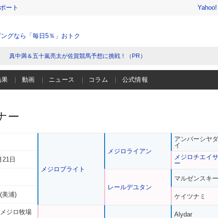
レポート
Yahoo
ングなら「毎日5％」おトク
真中満＆五十嵐亮太が佐賀競馬予想に挑戦！（PR）
結果
動画
ニュース
コラム
公式情報
ナー
アンバーシヤ
イ
メジロライアン
メジロチエイ
月21日
ー
メジロブライト
マルゼンスキ
レールデユタン
(美浦)
ケイツナミ
 メジロ牧場
Alydar