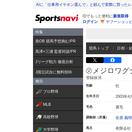
AIに「仕事用イヤホン選んで」と頼んで実際に買った
IDでもっと便利に
新規取得
ログイン
ヤフーショッピ
特集
燕OB 競馬予想挑む/PR
競馬トップ
日程・
髙津×三浦 監督対談/PR
Jリーグ戦力 徹底分析
メジロワグ
J国立試合に無料招待
登録抹消
種目
性齢
牡
プロ野球
生年月日
2003年4
MLB
毛色
鹿毛
高校野球
調教師（所属）
谷原 義明
馬主
有限会社
大学野球