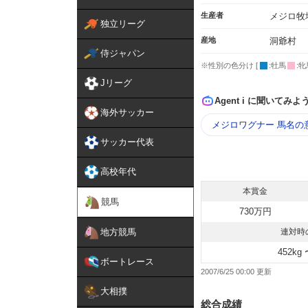
生産者
メジロ牧
独立リーグ
産地
洞爺村
侍ジャパン
※性別の色分け [
:牡馬
:牝
Jリーグ
Agent i に聞いてみよ
海外サッカー
メジロワグナー 馬名の
サッカー代表
高校年代
本賞金
競馬
730万円
地方競馬
連対時
452kg 
ボートレース
2007/6/25 00:00
大相撲
総合成績