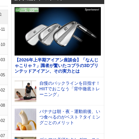
位
-11
-10
-03
【2026年上半期アイアン座談会】「なんじ
ゃこりゃ？」識者が驚いたコブラの3Dプリ
ンテッドアイアン、その実力とは
-05
自慢のバックラインを目指す！
HIITでおこなう「背中徹底トレ
-02
ーニング」
-08
バナナは朝・夜・運動前後、い
つ食べるのがベスト？タイミン
-02
グごとのメリット
-07