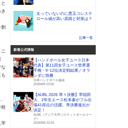
こと
べき
太っていないのに悪玉コレステ
ロール値が高い原因と対策は？
を創
記事一覧
新着公式情報
ュニ
獲
【ハンドボール女子ユース日本
代表】第11回女子ユース世界選
でな
手権・9ｰ12位決定戦結果／オラ
にも
ンダに快勝
日本ハンドボール協会
2026/8/6 23:00
【AUBL 2026 準々決勝】早稲田
し、
大、2年生エース松本秦がフル出
場41得点の活躍。準決勝進出が
学校
決定！
AUBL（アジア大学バスケットボールリー
グ）
入学
2026/8/6 22:03