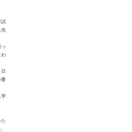
学試
矢先
思っ
にわ
０日
必要
入学
った
た。