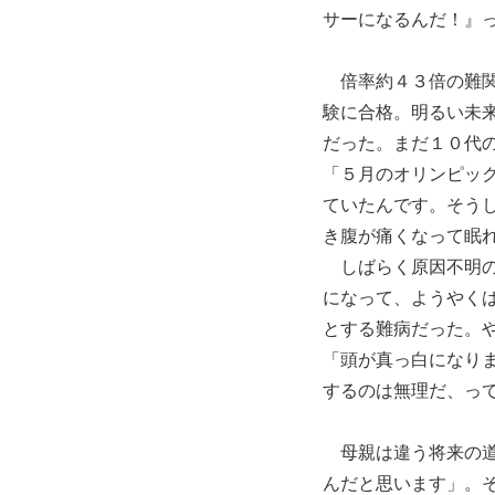
サーになるんだ！』
倍率約４３倍の難関
験に合格。明るい未
だった。まだ１０代
「５月のオリンピッ
ていたんです。そう
き腹が痛くなって眠
しばらく原因不明の
になって、ようやく
とする難病だった。
「頭が真っ白になり
するのは無理だ、っ
母親は違う将来の道
んだと思います」。