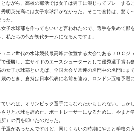
ことながら、高校の部活では女子は男子に混じってプレーする
、秀明英光高には女子水球部がなかった。そこで倉持は、驚く
だった。
ら女子水球部を作ってもいいと言われたので、選手を集めて部
ら、私たちの代が初代チームになるんですよ」
ュニア世代の水泳競技最高峰に位置する大会であるＪＯＣジ
プで優勝し、左サイドのエースシューターとして優秀選手賞も
高の女子水球部といえば、全国大会Ｖ常連の名門中の名門にま
７歳のとき、倉持は日本代表に名前を連ね、ロンドン五輪予選
ていれば、オリンピック選手にもなれたかもしれない。しか
っさりと水球を辞めた。ボートレーサーになるために、やまと
成所）の門を叩いたのだった。
ク予選があったんですけど、同じくらいの時期にやまと学校の