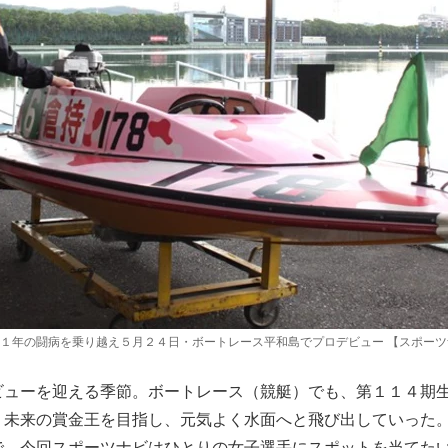
１年の闘病を乗り越え５月２４日・ボートレース平和島でプロデビュー 【スポーツ
ューを迎える季節。ボートレース（競艇）でも、第１１４期
、未来の賞金王を目指し、元気よく水面へと飛び出していった
で、今回スポーツナビはひとりの女子選手にスポットを当てた