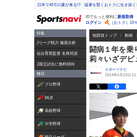
日本で45℃の夏が来る!? 猛暑を賢くおトクに生き抜く
IDでもっと便利に
新規取得
ログイン
［おトク］10
特集
他競技トップ
動画
Jリーグ戦力 徹底分析
闘病１年を乗
仙台育英監督 名将対談
莉々いざデビ
J国立試合に無料招待
スポーツナビ
種目
2014年5月23日 11:
プロ野球
MLB
高校野球
大学野球
独立リーグ