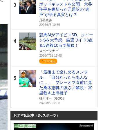
ポッドキャストを公開 大谷
3
翔平を裏切った元通訳の“肉
声”が語る真実とは？
丹羽政善
2026/8/6 10:35
競馬AIがアイビスSD、クイー
ンSを大予想 厳選ワイド3点
4
＆3連複10点で勝負！
スポーツナビ
2026/7/31 17:40
「最後まで楽しめるメンタ
ル」「自分だったらあんな
5
に…」 プレーオフ直前に見
た桑木志帆の強さ／解説・宮
里藍＆上田桃子
桂川洋一（GDO）
2026/8/3 12:00
おすすめ記事（Doスポーツ）