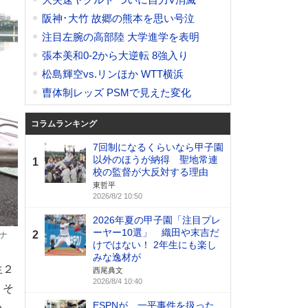
阪神･大竹 故郷の熊本を思い号泣
注目左腕の高部陸 大学進学を表明
張本美和0-2から大逆転 8強入り
松島輝空vs.リンほか WTT横浜
曺体制レッズ PSMで見えた変化
コラムランキング
7回制になるくらいなら甲子園
以外のほうが納得 聖地常連
1
校の監督が大反対する理由
東哲平
2026/8/2 10:50
2026年夏の甲子園「注目プレ
ーヤー10選」 織田や末吉だ
2
ナ
けではない！ 2年生にも楽し
みな逸材が
生２
西尾典文
2026/8/4 10:40
。そ
ESPNが、一平事件を扱った
い。