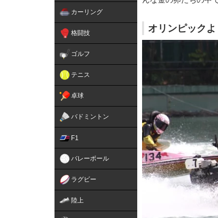
カーリング
オリンピックよ
格闘技
ゴルフ
テニス
卓球
バドミントン
F1
バレーボール
ラグビー
陸上