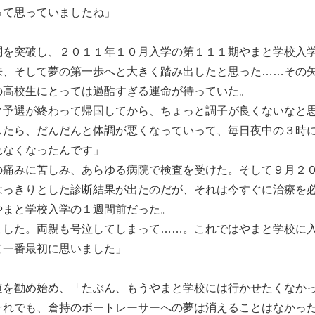
って思っていましたね」
を突破し、２０１１年１０月入学の第１１１期やまと学校入
来、そして夢の第一歩へと大きく踏み出したと思った……その
の高校生にとっては過酷すぎる運命が待っていた。
ク予選が終わって帰国してから、ちょっと調子が良くないなと
したら、だんだんと体調が悪くなっていって、毎日夜中の３時
れなくなったんです」
痛みに苦しみ、あらゆる病院で検査を受けた。そして９月２
はっきりとした診断結果が出たのだが、それは今すぐに治療を
やまと学校入学の１週間前だった。
ました。両親も号泣してしまって……。これではやまと学校に
て一番最初に思いました」
を勧め始め、「たぶん、もうやまと学校には行かせたくなか
それでも、倉持のボートレーサーへの夢は消えることはなかっ