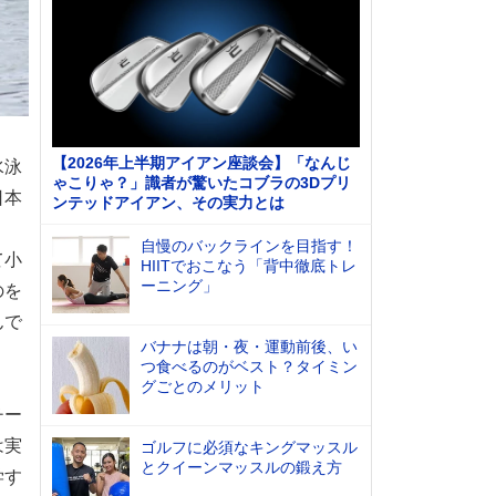
【2026年上半期アイアン座談会】「なんじ
水泳
ゃこりゃ？」識者が驚いたコブラの3Dプリ
日本
ンテッドアイアン、その実力とは
自慢のバックラインを目指す！
て小
HIITでおこなう「背中徹底トレ
ーニング」
のを
んで
バナナは朝・夜・運動前後、い
つ食べるのがベスト？タイミン
グごとのメリット
チー
は実
ゴルフに必須なキングマッスル
とクイーンマッスルの鍛え方
学す