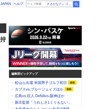
! JAPAN
ヘルプ
さかなクン ゴールデンタッグ
検索
倉持
編集部ピックアップ
松山ら出場 米国男子ゴルフ初日
カブスvs.ブルージェイズほか
広島vs.巨人 DeNAvs.阪神ほか
新庄監督「うれしさ1ミリもない」
大失速ヤクルト ついに自力V消滅