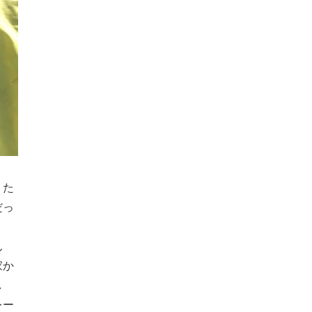
りた
だっ
ん
家か
し
レー