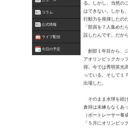
る。しかし、当然の
はできない。しかも
コラム
行動力を発揮したの
公式情報
「部員を７人集めた
設したんです。だか
ライブ配信
今日の予定
創部１年目から、ジ
アオリンピックカッ
得。今では秀明英光
っている。そして１
出場した。
そのまま水球を続け
倉持は未練もなくあ
（ボートレーサー養
「５月にオリンピッ