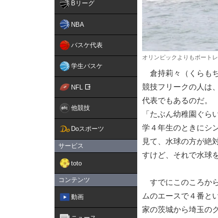
Bリーグ
NBA
バスケ代表
オリンピックよりもボートレ
学生バスケ
倉持莉々（くらもち
競技フリークの人は
NFL
代表でもあるのだ。
他競技
「たぶん幼稚園ぐら
学４年生のときにシ
Doスポーツ
見て、水球の方が絶
サービス
すけど、それで水球
toto
コンテンツ
すでにこのころから
ムのエースで４番と
動画
家の茨城から埼玉の
ニュース