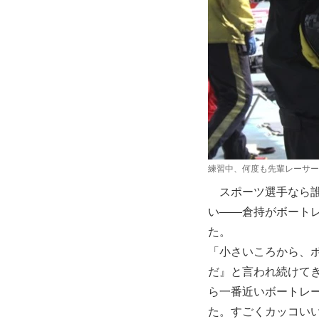
練習中、何度も先輩レーサー
スポーツ選手なら誰
い――倉持がボート
た。
「小さいころから、
だ』と言われ続けて
ら一番近いボートレ
た。すごくカッコい