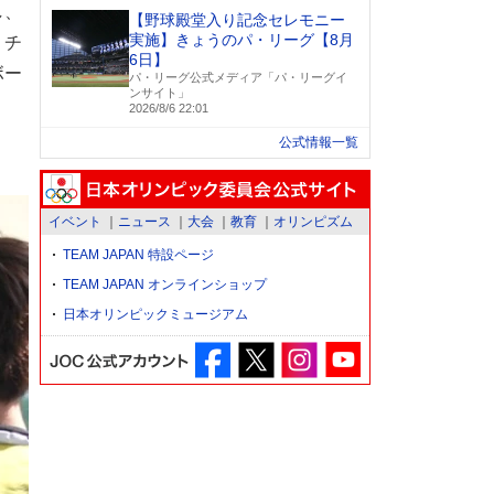
し、
【野球殿堂入り記念セレモニー
実施】きょうのパ・リーグ【8月
。チ
6日】
ボー
パ・リーグ公式メディア「パ・リーグイ
ンサイト」
2026/8/6 22:01
公式情報一覧
イベント
ニュース
大会
教育
オリンピズム
TEAM JAPAN 特設ページ
TEAM JAPAN オンラインショップ
日本オリンピックミュージアム