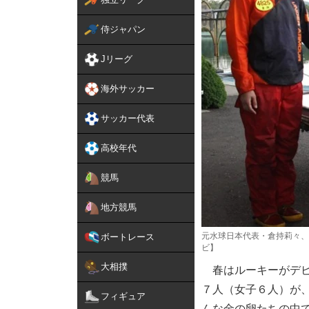
侍ジャパン
Jリーグ
海外サッカー
サッカー代表
高校年代
競馬
地方競馬
元水球日本代表・倉持莉々、
ボートレース
ビ】
大相撲
春はルーキーがデビ
７人（女子６人）が
フィギュア
んな金の卵たちの中