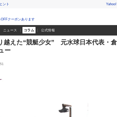
ヒント
Yahoo
％OFFクーポンあります
ニュース
コラム
公式情報
り越えた“競艇少女” 元水球日本代表・
ュー
51