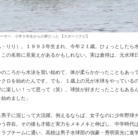
ーサー、小学５年生からの夢だった 【スポーツナビ】
・りり）。１９９３年生まれ、今年２１歳。ひょっとしたら
、この名前に見覚えがあるかもしれない。実は倉持は、元水球
いのころから水泳を習い始めて、体が柔らかかったこともあっ
ンクロを始めたんです。でも、１歳上の兄が水球をやっている
対に楽しい！って思って（笑）。球技が好きだったこともある
を始めました」
男子に混じって大活躍。例えるならば、女子なのに少年野球
いう存在。その後も才能と実力をメキメキと伸ばし、中学時代
クラブチームに通い、高校は男子水球部の強豪・秀明英光に進