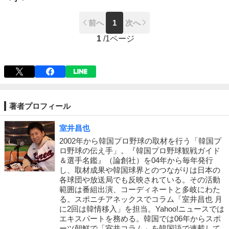
前へ
1
次へ
1
/
1ページ
著者プロフィール
室井昌也
2002年から韓国プロ野球の取材を行う「韓国プ
ロ野球の伝え手」。『韓国プロ野球観戦ガイド
＆選手名鑑』（論創社）を04年から毎年発行
し、取材成果や韓国球界とのつながりは日本の
各球団や放送局でも反映されている。その活動
範囲は番組出演、コーディネートと多岐にわた
る。スポニチアネックスでコラム「室井昌也 月
に2回は韓情移入」を担当。Yahoo!ニュースでは
エキスパートを務める。韓国では06年からスポ
ーツ朝鮮で「室井コラム」を韓国語で連載して