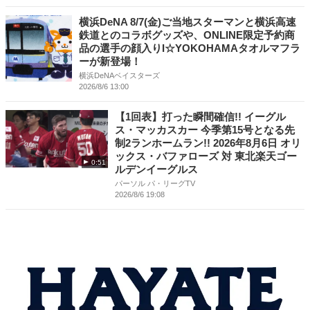
横浜DeNA 8/7(金)ご当地スターマンと横浜高速
鉄道とのコラボグッズや、ONLINE限定予約商
品の選手の顔入りI☆YOKOHAMAタオルマフラ
ーが新登場！
横浜DeNAベイスターズ
2026/8/6 13:00
【1回表】打った瞬間確信!! イーグル
ス・マッカスカー 今季第15号となる先
制2ランホームラン!! 2026年8月6日 オリ
ックス・バファローズ 対 東北楽天ゴー
0:51
ルデンイーグルス
パーソル パ・リーグTV
2026/8/6 19:08