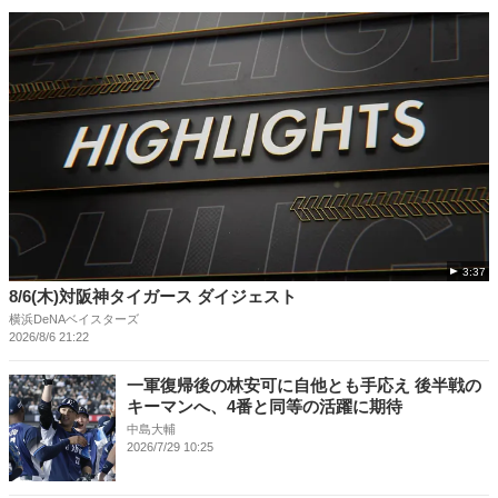
3:37
8/6(木)対阪神タイガース ダイジェスト
横浜DeNAベイスターズ
2026/8/6 21:22
一軍復帰後の林安可に自他とも手応え 後半戦の
キーマンへ、4番と同等の活躍に期待
中島大輔
2026/7/29 10:25