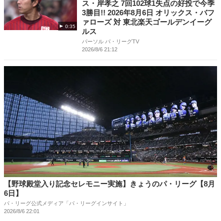
ス・岸孝之 7回102球1失点の好投で今季
3勝目!! 2026年8月6日 オリックス・バフ
ァローズ 対 東北楽天ゴールデンイーグ
0:35
ルス
パーソル パ・リーグTV
2026/8/6 21:12
【野球殿堂入り記念セレモニー実施】きょうのパ・リーグ【8月
6日】
パ・リーグ公式メディア「パ・リーグインサイト」
2026/8/6 22:01