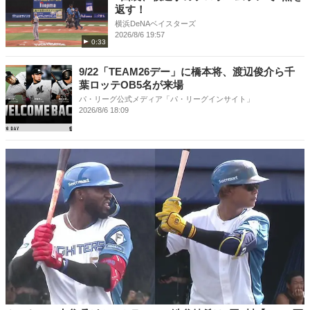
返す！
横浜DeNAベイスターズ
2026/8/6 19:57
0:33
9/22「TEAM26デー」に橋本将、渡辺俊介ら千
葉ロッテOB5名が来場
パ・リーグ公式メディア「パ・リーグインサイト」
2026/8/6 18:09