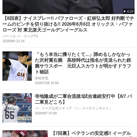
0:25
【8回表】ナイスプレー!! バファローズ・紅林弘太郎 好判断でチ
ームのピンチを切り抜ける!! 2026年8月6日 オリックス・バファ
ローズ 対 東北楽天ゴールデンイーグルス
パーソル パ・リーグTV
2026/8/6 21:14
「もう本当に獲りたくて...」諦めるしかなかっ
た沢村賞右腕 高校時代は指名が見送られた鉄
腕サウスポー 元巨人スカウトが明かすドラフ
ト秘話
永松欣也
2026/7/28 10:50
寺地隆成が二軍合流後3試合連続安打中【8/7 パ
二軍見どころ】
パ・リーグ公式メディア「パ・リーグインサイト」
2026/8/7 07:00
【7回裏】ベテランの安定感!! イーグル