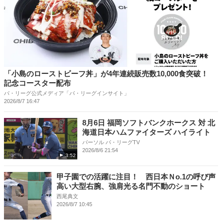
「小島のローストビーフ丼」が4年連続販売数10,000食突破！
記念コースター配布
パ・リーグ公式メディア「パ・リーグインサイト」
2026/8/7 16:47
8月6日 福岡ソフトバンクホークス 対 北
海道日本ハムファイターズ ハイライト
パーソル パ・リーグTV
2026/8/6 21:54
3:52
甲子園での活躍に注目！ 西日本Ｎo.1の呼び声
高い大型右腕、強肩光る名門不動のショート
西尾典文
2026/8/7 10:45