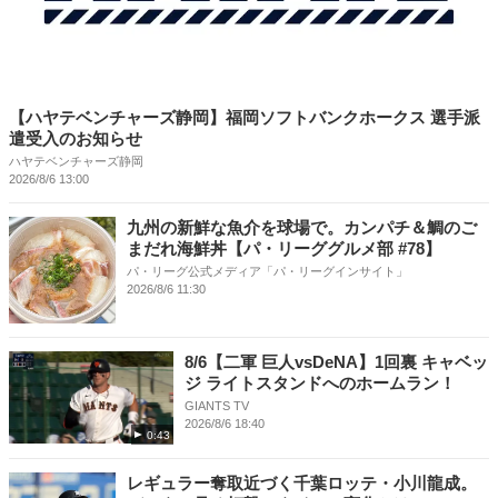
【ハヤテベンチャーズ静岡】福岡ソフトバンクホークス 選手派
遣受入のお知らせ
ハヤテベンチャーズ静岡
2026/8/6 13:00
九州の新鮮な魚介を球場で。カンパチ＆鯛のご
まだれ海鮮丼【パ・リーググルメ部 #78】
パ・リーグ公式メディア「パ・リーグインサイト」
2026/8/6 11:30
8/6【二軍 巨人vsDeNA】1回裏 キャベッ
ジ ライトスタンドへのホームラン！
GIANTS TV
2026/8/6 18:40
0:43
レギュラー奪取近づく千葉ロッテ・小川龍成。