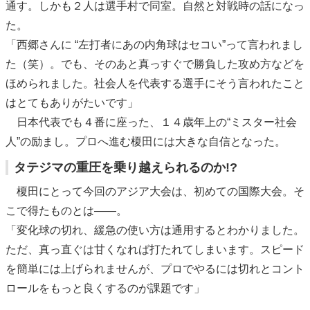
通す。しかも２人は選手村で同室。自然と対戦時の話になっ
た。
「西郷さんに “左打者にあの内角球はセコい”って言われまし
た（笑）。でも、そのあと真っすぐで勝負した攻め方などを
ほめられました。社会人を代表する選手にそう言われたこと
はとてもありがたいです」
日本代表でも４番に座った、１４歳年上の“ミスター社会
人”の励まし。プロへ進む榎田には大きな自信となった。
タテジマの重圧を乗り越えられるのか!?
榎田にとって今回のアジア大会は、初めての国際大会。そ
こで得たものとは――。
「変化球の切れ、緩急の使い方は通用するとわかりました。
ただ、真っ直ぐは甘くなれば打たれてしまいます。スピード
を簡単には上げられませんが、プロでやるには切れとコント
ロールをもっと良くするのが課題です」