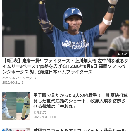
1:07
【8回表】走者一掃!! ファイターズ・上川畑大悟 左中間を破るタ
イムリー2ベースで点差を広げる!! 2026年8月6日 福岡ソフトバ
ンクホークス 対 北海道日本ハムファイターズ
パーソル パ・リーグTV
2026/8/6 21:41
甲子園で見たかった2人の内野手！ 昨夏快打連
発した世代屈指のショート、牧原大成を彷彿さ
せる都城の「牛若丸」
西尾典文
2026/7/31 11:00
球団マスコット＆アルファベット・番号シール