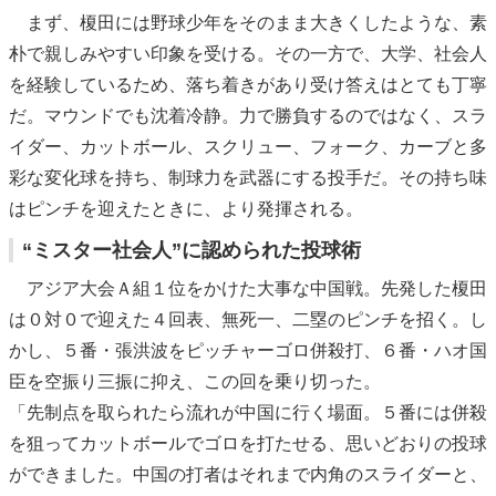
まず、榎田には野球少年をそのまま大きくしたような、素
朴で親しみやすい印象を受ける。その一方で、大学、社会人
を経験しているため、落ち着きがあり受け答えはとても丁寧
だ。マウンドでも沈着冷静。力で勝負するのではなく、スラ
イダー、カットボール、スクリュー、フォーク、カーブと多
彩な変化球を持ち、制球力を武器にする投手だ。その持ち味
はピンチを迎えたときに、より発揮される。
“ミスター社会人”に認められた投球術
アジア大会Ａ組１位をかけた大事な中国戦。先発した榎田
は０対０で迎えた４回表、無死一、二塁のピンチを招く。し
かし、５番・張洪波をピッチャーゴロ併殺打、６番・ハオ国
臣を空振り三振に抑え、この回を乗り切った。
「先制点を取られたら流れが中国に行く場面。５番には併殺
を狙ってカットボールでゴロを打たせる、思いどおりの投球
ができました。中国の打者はそれまで内角のスライダーと、