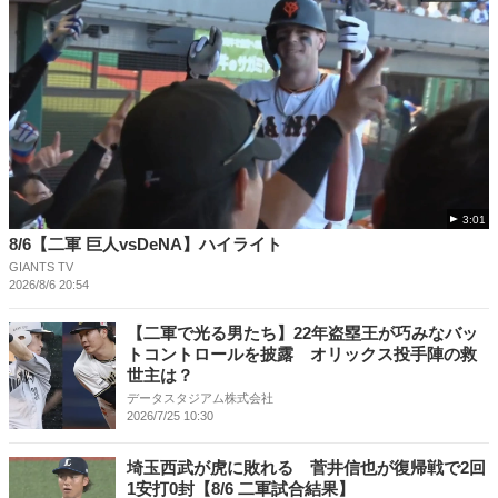
3:01
8/6【二軍 巨人vsDeNA】ハイライト
GIANTS TV
2026/8/6 20:54
【二軍で光る男たち】22年盗塁王が巧みなバッ
トコントロールを披露 オリックス投手陣の救
世主は？
データスタジアム株式会社
2026/7/25 10:30
埼玉西武が虎に敗れる 菅井信也が復帰戦で2回
1安打0封【8/6 二軍試合結果】