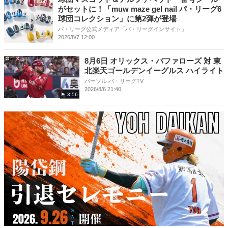
がセットに！「muw maze gel nail パ・リーグ6
球団コレクション」に第2弾が登場
パ・リーグ公式メディア「パ・リーグインサイト」
2026/8/7 12:00
8月6日 オリックス・バファローズ 対 東
北楽天ゴールデンイーグルス ハイライト
パーソル パ・リーグTV
2026/8/6 21:40
3:56