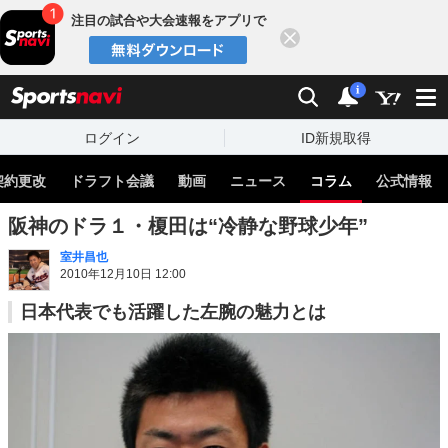
注目の試合や大会速報をアプリで
閉じる
sports
検索
通知
i
ログイン
ID新規取得
契約更改
ドラフト会議
動画
ニュース
コラム
公式情報
阪神のドラ１・榎田は“冷静な野球少年”
室井昌也
2010年12月10日 12:00
日本代表でも活躍した左腕の魅力とは