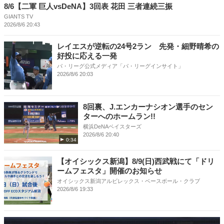
8/6【二軍 巨人vsDeNA】3回表 花田 三者連続三振
GIANTS TV
2026/8/6 20:43
レイエスが逆転の24号2ラン 先発・細野晴希の
好投に応える一発
パ・リーグ公式メディア「パ・リーグインサイト」
2026/8/6 20:03
8回裏、J.エンカーナシオン選手のセン
ターへのホームラン!!
横浜DeNAベイスターズ
2026/8/6 20:40
0:34
【オイシックス新潟】8/9(日)西武戦にて「ドリ
ームフェスタ」開催のお知らせ
オイシックス新潟アルビレックス・ベースボール・クラブ
2026/8/6 19:33