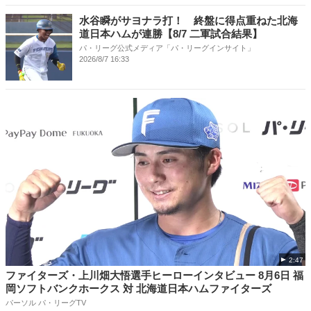
水谷瞬がサヨナラ打！ 終盤に得点重ねた北海
道日本ハムが連勝【8/7 二軍試合結果】
パ・リーグ公式メディア「パ・リーグインサイト」
2026/8/7 16:33
2:47
ファイターズ・上川畑大悟選手ヒーローインタビュー 8月6日 福
岡ソフトバンクホークス 対 北海道日本ハムファイターズ
パーソル パ・リーグTV