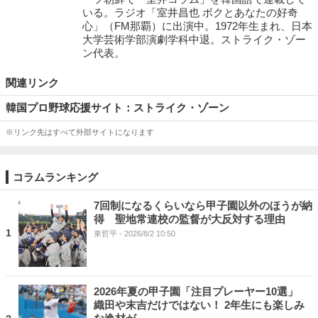
いる。ラジオ「室井昌也 ボクとあなたの好奇
心」（FM那覇）に出演中。1972年生まれ、日本
大学芸術学部演劇学科中退。ストライク・ゾー
ン代表。
関連リンク
韓国プロ野球応援サイト：ストライク・ゾーン
※リンク先はすべて外部サイトになります
コラムランキング
7回制になるくらいなら甲子園以外のほうが納
得 聖地常連校の監督が大反対する理由
1
東哲平
- 2026/8/2 10:50
2026年夏の甲子園「注目プレーヤー10選」
織田や末吉だけではない！ 2年生にも楽しみ