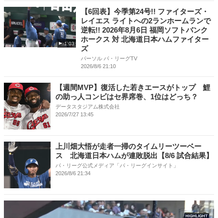
【6回表】今季第24号!! ファイターズ・
レイエス ライトへの2ランホームランで
逆転!! 2026年8月6日 福岡ソフトバンク
ホークス 対 北海道日本ハムファイター
1:03
ズ
パーソル パ・リーグTV
2026/8/6 21:10
【週間MVP】復活した若きエースがトップ 鯉
の助っ人コンビはセ界席巻、1位はどっち？
データスタジアム株式会社
2026/7/27 13:45
上川畑大悟が走者一掃のタイムリーツーベー
ス 北海道日本ハムが連敗脱出【8/6 試合結果】
パ・リーグ公式メディア「パ・リーグインサイト」
2026/8/6 21:34