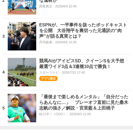
な逸材が
2
西尾典文
- 2026/8/4 10:40
ESPNが、一平事件を扱ったポッドキャスト
を公開 大谷翔平を裏切った元通訳の“肉
声”が語る真実とは？
3
丹羽政善
- 2026/8/6 10:35
競馬AIがアイビスSD、クイーンSを大予想
厳選ワイド3点＆3連複10点で勝負！
4
スポーツナビ
- 2026/7/31 17:40
「最後まで楽しめるメンタル」「自分だった
らあんなに…」 プレーオフ直前に見た桑木
志帆の強さ／解説・宮里藍＆上田桃子
5
桂川洋一（GDO）
- 2026/8/3 12:00