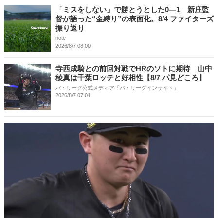
「ミスをしない」で勝とうとした0―1 新庄監
督が語った“金縛り”の表面化。8/4 ファイターズ
振り返り
note
2026/8/7 08:00
寺西成騎との前回対戦でHRのソトに期待 山中
稜真は千葉ロッテと好相性【8/7 パ見どころ】
パ・リーグ公式メディア「パ・リーグインサイト」
2026/8/7 07:01