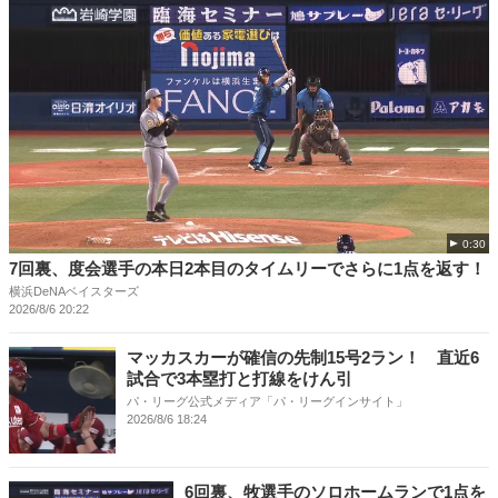
0:30
7回裏、度会選手の本日2本目のタイムリーでさらに1点を返す！
横浜DeNAベイスターズ
2026/8/6 20:22
マッカスカーが確信の先制15号2ラン！ 直近6
試合で3本塁打と打線をけん引
パ・リーグ公式メディア「パ・リーグインサイト」
2026/8/6 18:24
6回裏、牧選手のソロホームランで1点を