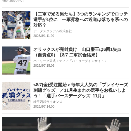
2026/8/6 21:53
【二軍で光る男たち】3つのランキングでロッテ
選手が1位に 一軍昇格への近道は落ちる系への
対応？
データスタジアム株式会社
2026/8/1 11:20
オリックスが完封負け 山口廉王は6回1失点
（自責点0）【8/7 二軍試合結果】
パ・リーグ公式メディア「パ・リーグインサイト」
2026/8/7 15:03
<8/7(金)受注開始＞毎年大人気の「プレイヤーズ
刺繍グッズ」／11月生まれの選手をお祝いしよ
う！「選手バースデーグッズ_11月」
埼玉西武ライオンズ
2026/8/7 14:00