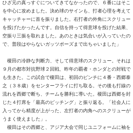
ひざ元の真っすぐについてきてなかったので、６番にはそこ
を中心に攻めました。決め球のサインも、打者心理を考えて
キャッチャーに首を振りました。右打者の外角にスクリュー
を投げたかったんです。自信を持って得意球を投げた結果、
空振り三振を取れました。あのときは気合いが入っていたの
で、普段はやらないガッツポーズまで出ちゃいました」
榎田の冷静な判断力、そして得意球のスクリュー。それは
９月の都市対抗野球２回戦、昨年の覇者・ホンダとの対戦で
も生きた。この試合で榎田は、初回のピンチに４番・西郷泰
之（３８歳）をセンターフライに打ち取る。その後も打線の
流れを西郷で断ち、チームを勝利に導いた。榎田は西郷を封
じた４打席を「最高のピッチング」と振り返る。「社会人に
入ってから精度が上がった、左打者の内角へのスクリューが
うまく使えました」。
榎田はその西郷と、アジア大会で同じユニフォームに袖を