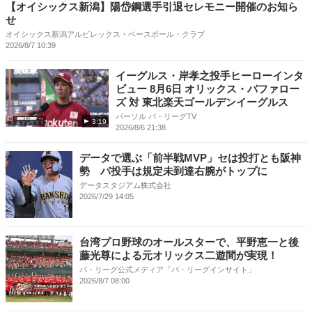
【オイシックス新潟】陽岱鋼選手引退セレモニー開催のお知ら
せ
オイシックス新潟アルビレックス・ベースボール・クラブ
2026/8/7 10:39
イーグルス・岸孝之投手ヒーローインタ
ビュー 8月6日 オリックス・バファロー
ズ 対 東北楽天ゴールデンイーグルス
パーソル パ・リーグTV
3:19
2026/8/6 21:38
データで選ぶ「前半戦MVP」セは投打とも阪神
勢 パ投手は規定未到達右腕がトップに
データスタジアム株式会社
2026/7/29 14:05
台湾プロ野球のオールスターで、平野恵一と後
藤光尊による元オリックス二遊間が実現！
パ・リーグ公式メディア「パ・リーグインサイト」
2026/8/7 08:00