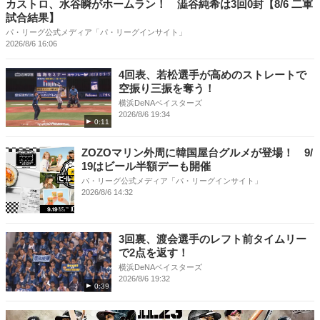
カストロ、水谷瞬がホームラン！ 澁谷純希は3回0封【8/6 二軍
試合結果】
パ・リーグ公式メディア「パ・リーグインサイト」
2026/8/6 16:06
4回表、若松選手が高めのストレートで
空振り三振を奪う！
横浜DeNAベイスターズ
2026/8/6 19:34
0:11
ZOZOマリン外周に韓国屋台グルメが登場！ 9/
19はビール半額デーも開催
パ・リーグ公式メディア「パ・リーグインサイト」
2026/8/6 14:32
3回裏、渡会選手のレフト前タイムリー
で2点を返す！
横浜DeNAベイスターズ
2026/8/6 19:32
0:39