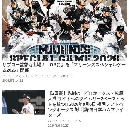
サブロー監督も出場！ OBによる「マリーンズスペシャルゲー
ム2026」開催
パ・リーグ公式メディア「パ・リーグインサイト」
2026/8/6 14:12
【2回裏】先制の一打!! ホークス・牧原
大成 ライトへのタイムリー2ベースヒッ
トを放つ!! 2026年8月6日 福岡ソフトバ
ンクホークス 対 北海道日本ハムファイ
1:01
ターズ
パーソル パ・リーグTV
2026/8/6 19:27