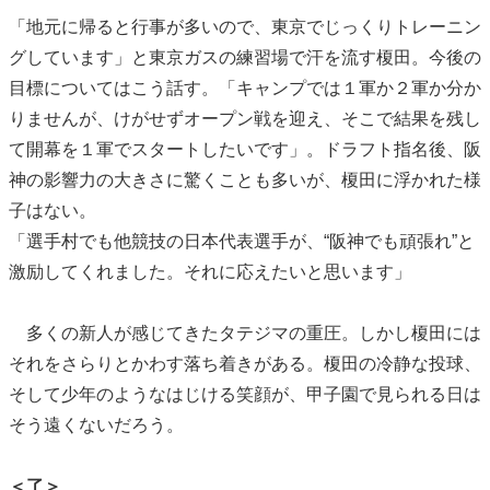
「地元に帰ると行事が多いので、東京でじっくりトレーニン
グしています」と東京ガスの練習場で汗を流す榎田。今後の
目標についてはこう話す。「キャンプでは１軍か２軍か分か
りませんが、けがせずオープン戦を迎え、そこで結果を残し
て開幕を１軍でスタートしたいです」。ドラフト指名後、阪
神の影響力の大きさに驚くことも多いが、榎田に浮かれた様
子はない。
「選手村でも他競技の日本代表選手が、“阪神でも頑張れ”と
激励してくれました。それに応えたいと思います」
多くの新人が感じてきたタテジマの重圧。しかし榎田には
それをさらりとかわす落ち着きがある。榎田の冷静な投球、
そして少年のようなはじける笑顔が、甲子園で見られる日は
そう遠くないだろう。
＜了＞