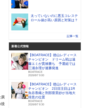
太っていないのに悪玉コレステ
ロール値が高い原因と対策は？
記事一覧
新着公式情報
【BOATRACE】徳山レディース
チャンピオン ドリーム戦は遠
藤エミが貫禄勝ち 予選組では
三浦永理が連勝発進
BOATRACE
2026/8/7 9:00
【BOATRACE】徳山レディース
チャンピオン 2日目注目は1R
魚谷香織と刑部亜里紗が当地大
金廣
得意の位置
BOATRACE
の後
2026/8/7 8:30