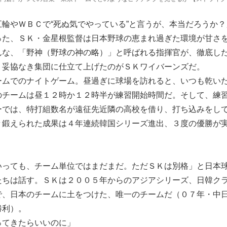
輪やＷＢＣで“死ぬ気でやっている”と言うが、本当だろうか？
た、ＳＫ・金星根監督は日本野球の恵まれ過ぎた環境が甘さ
んな、「野神（野球の神の略）」と呼ばれる指揮官が、徹底し
、妥協なき集団に仕立て上げたのがＳＫワイバーンズだ。
ムでのナイトゲーム。昼過ぎに球場を訪れると、いつも乾い
のチームは昼１２時か１２時半が練習開始時間だ。そして、練
ーでは、特打組数名が遠征先近隣の高校を借り、打ち込みをし
々鍛えられた成果は４年連続韓国シリーズ進出、３度の優勝が
いっても、チーム単位ではまだまだ。ただＳＫは別格」と日本
たちは話す。ＳＫは２００５年からのアジアシリーズ、日韓ク
で、日本のチームに土をつけた、唯一のチームだ（０７年・中
勝利）。
ってきたらいいのに」