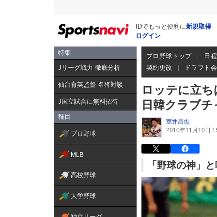
IDでもっと便利に
新規取得
ログイン
特集
プロ野球トップ
日
Jリーグ戦力 徹底分析
契約更改
ドラフト
仙台育英監督 名将対談
ロッテに立ち
J国立試合に無料招待
日韓クラブチ
種目
室井昌也
2010年11月10日 15
プロ野球
MLB
「野球の神」と
高校野球
大学野球
独立リーグ