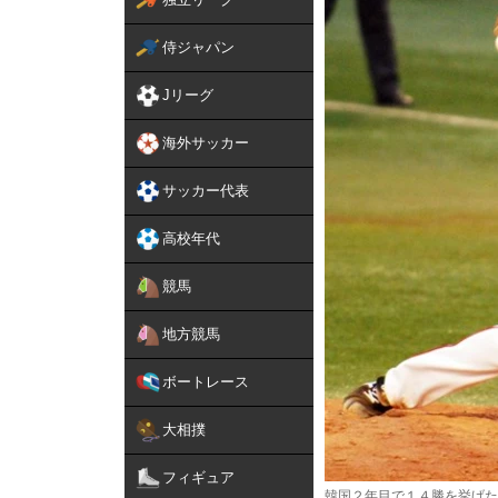
侍ジャパン
Jリーグ
海外サッカー
サッカー代表
高校年代
競馬
地方競馬
ボートレース
大相撲
フィギュア
韓国２年目で１４勝を挙げた