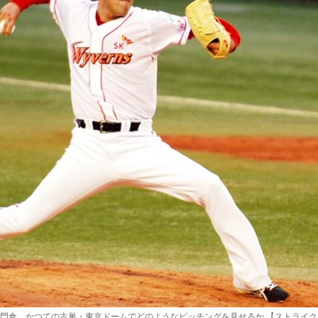
門倉。かつての古巣・東京ドームでどのようなピッチングを見せるか 【ストライク