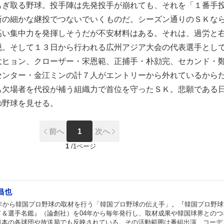
もぎ取る野球。投手陣は先発投手が崩れても、それを「１番手
所の細かな継投でつないでいくものだ。シーズン通りのＳＫな
高い集中力を発揮しそうだが不安材料はある。それは、過労と
脱。そして１３日から行われる広州アジア大会の代表選手とし
大ヒョン、クローザー・宋恩範、正捕手・朴勍完、セカンド・
センター・金江ミンの計７人がエントリーから外れているから
も欠場者を代役が補う組織力で首位を守ったＳＫ。悲願である
の野球を見せる。
前へ
1
次へ
1
/
1ページ
昌也
02年から韓国プロ野球の取材を行う「韓国プロ野球の伝え手」。『韓国プロ野
ド＆選手名鑑』（論創社）を04年から毎年発行し、取材成果や韓国球界とのつ
日本の各球団や放送局でも反映されている。その活動範囲は番組出演、コーデ