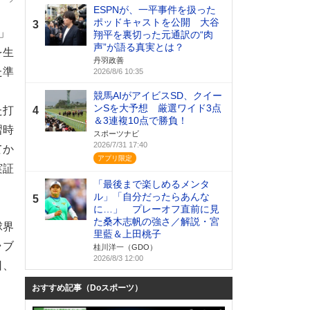
ESPNが、一平事件を扱った
ポッドキャストを公開 大谷
3
」
翔平を裏切った元通訳の“肉
声”が語る真実とは？
を生
丹羽政善
た準
2026/8/6 10:35
競馬AIがアイビスSD、クイー
ンSを大予想 厳選ワイド3点
た打
4
＆3連複10点で勝負！
習時
スポーツナビ
2026/7/31 17:40
てか
実証
「最後まで楽しめるメンタ
ル」「自分だったらあんな
5
に…」 プレーオフ直前に見
た桑木志帆の強さ／解説・宮
球界
里藍＆上田桃子
ラブ
桂川洋一（GDO）
2026/8/3 12:00
日、
おすすめ記事（Doスポーツ）