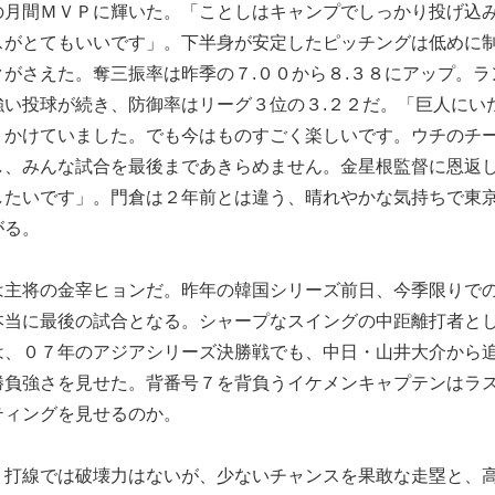
の月間ＭＶＰに輝いた。「ことしはキャンプでしっかり投げ込
スがとてもいいです」。下半身が安定したピッチングは低めに
がさえた。奪三振率は昨季の７.００から８.３８にアップ。ラ
強い投球が続き、防御率はリーグ３位の３.２２だ。「巨人にい
りかけていました。でも今はものすごく楽しいです。ウチのチ
し、みんな試合を最後まであきらめません。金星根監督に恩返
したいです」。門倉は２年前とは違う、晴れやかな気持ちで東
がる。
主将の金宰ヒョンだ。昨年の韓国シリーズ前日、今季限りで
本当に最後の試合となる。シャープなスイングの中距離打者と
は、０７年のアジアシリーズ決勝戦でも、中日・山井大介から
勝負強さを見せた。背番号７を背負うイケメンキャプテンはラ
ティングを見せるのか。
打線では破壊力はないが、少ないチャンスを果敢な走塁と、