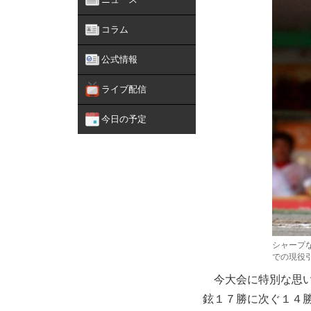
コラム
公式情報
ライブ配信
今日の予定
シャープ
での現役
今大会に特別な思い
鉉１７勝に次ぐ１４