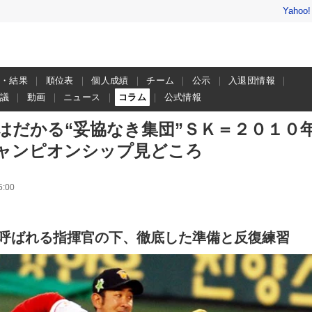
Yahoo
程・結果
順位表
個人成績
チーム
公示
入退団情報
会議
動画
ニュース
コラム
公式情報
はだかる“妥協なき集団”ＳＫ＝２０１０
ャンピオンシップ見どころ
:00
呼ばれる指揮官の下、徹底した準備と反復練習