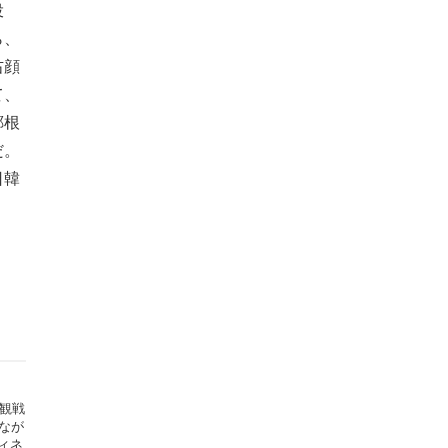
投
ら、
右顔
て、
鄭根
だ。
日韓
球観戦
なが
ィネ