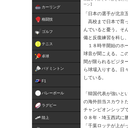
ーン】
カーリング
「日本の選手が北京五
格闘技
高校まで日本で育っ
んでいると憂う。そ
ゴルフ
備と反復練習を科し
テニス
１８時半開始のホー
球音が聞こえる。こ
卓球
間が限られるビジタ
バドミントン
ら球場入りする。日
している。
F1
バレーボール
「韓国代表が強いと
の海外担当スカウト
ラグビー
チャンピオンシップ
０８年・埼玉西武に
陸上
「千葉ロッテが上が