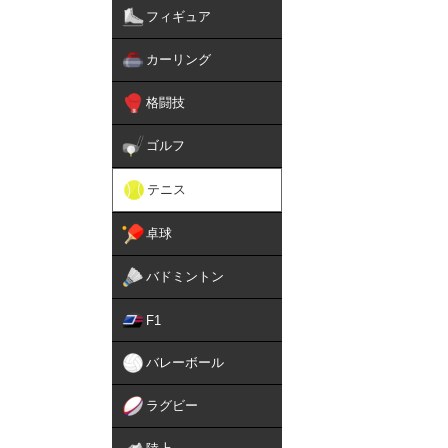
フィギュア
カーリング
格闘技
ゴルフ
テニス
卓球
バドミントン
F1
バレーボール
ラグビー