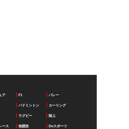
ュア
F1
バレー
バドミントン
カーリング
ラグビー
陸上
レース
他競技
Doスポーツ