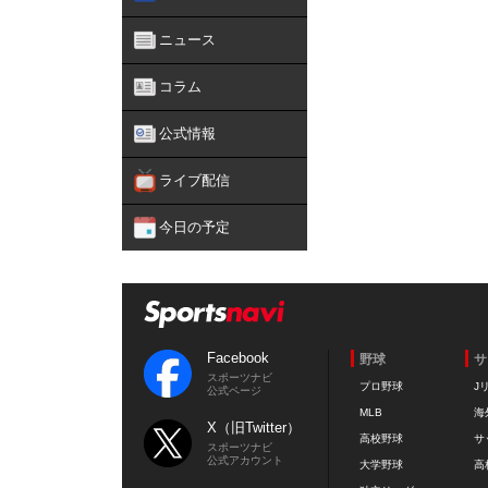
ニュース
コラム
公式情報
ライブ配信
今日の予定
Facebook
野球
サ
スポーツナビ
プロ野球
J
公式ページ
MLB
海
X（旧Twitter）
高校野球
サ
スポーツナビ
公式アカウント
大学野球
高