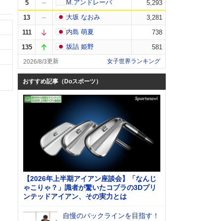
M.アンドレーバ
5
5,293
大坂 なおみ
13
3,281
内島 萌夏
111
738
坂詰 姫野
135
581
女子世界ランキング
2026/8/3
おすすめ記事（Doスポーツ）
【2026年上半期アイアン座談会】「なんじ
ゃこりゃ？」識者が驚いたコブラの3Dプリ
ンテッドアイアン、その実力とは
自慢のバックラインを目指す！