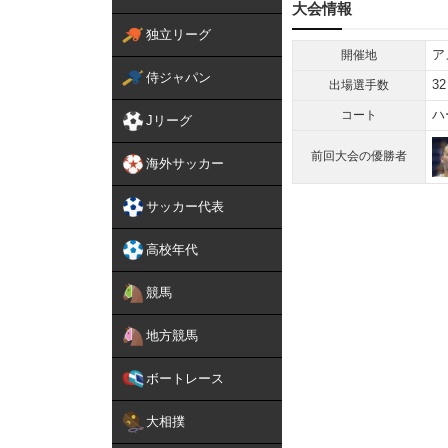
大会情報
独立リーグ
ア
開催地
侍ジャパン
32
出場選手数
ハ
コート
Jリーグ
前回大会の優勝者
海外サッカー
サッカー代表
高校年代
競馬
地方競馬
ボートレース
大相撲