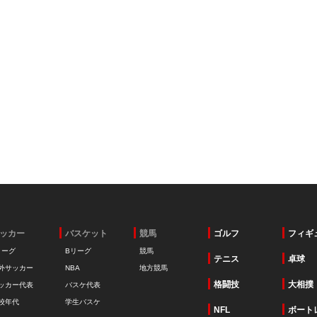
ッカー
バスケット
競馬
ゴルフ
フィギ
リーグ
Bリーグ
競馬
テニス
卓球
外サッカー
NBA
地方競馬
格闘技
大相撲
ッカー代表
バスケ代表
校年代
学生バスケ
NFL
ボート