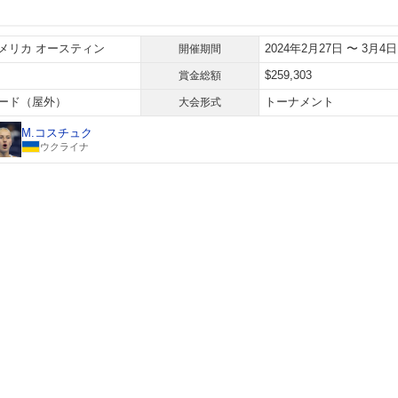
メリカ オースティン
2024年2月27日 〜 3月4日
開催期間
$259,303
賞金総額
ード（屋外）
トーナメント
大会形式
M.コスチュク
ウクライナ