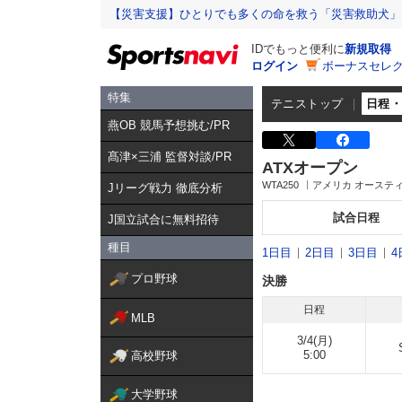
【災害支援】ひとりでも多くの命を救う「災害救助犬」
IDでもっと便利に
新規取得
ログイン
ボーナスセレク
特集
テニストップ
日程
燕OB 競馬予想挑む/PR
髙津×三浦 監督対談/PR
ATXオープン
WTA250
アメリカ オーステ
Jリーグ戦力 徹底分析
試合日程
J国立試合に無料招待
種目
1日目
2日目
3日目
4
プロ野球
決勝
日程
MLB
3/4(月)
5:00
高校野球
大学野球