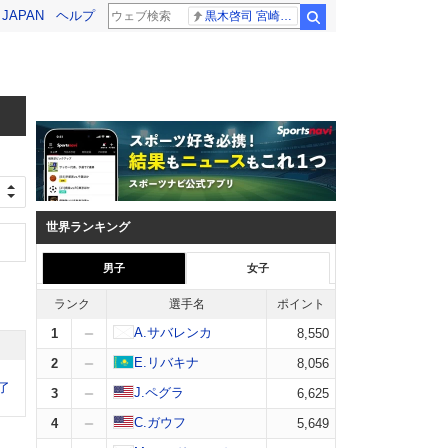
! JAPAN
ヘルプ
黒木啓司 宮崎麗果
検索
世界ランキング
男子
女子
ランク
選手名
ポイント
A.サバレンカ
1
8,550
E.リバキナ
2
8,056
了
J.ペグラ
3
6,625
C.ガウフ
4
5,649