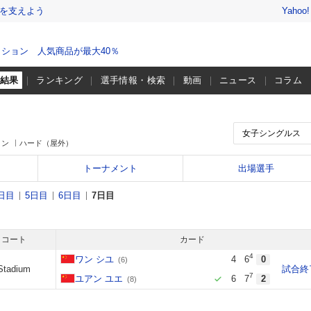
を支えよう
Yahoo
ション 人気商品が最大40％
・結果
ランキング
選手情報・検索
動画
ニュース
コラム
ィン
ハード（屋外）
トーナメント
出場選手
日目
5日目
6日目
7日目
コート
カード
4
ワン シユ
4
6
0
(6)
Stadium
試合終
7
ユアン ユエ
6
7
2
(8)