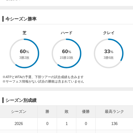
今シーズン勝率
芝
ハード
クレイ
60
60
33
3勝2敗
15勝10敗
3勝6敗
※ATPとWTAの予選、下部ツアーの試合成績も含みます
※サーフェス情報がない試合の勝敗は含まれていません
シーズン別成績
シーズン
勝
敗
優勝
最高ランク
2026
0
1
0
136