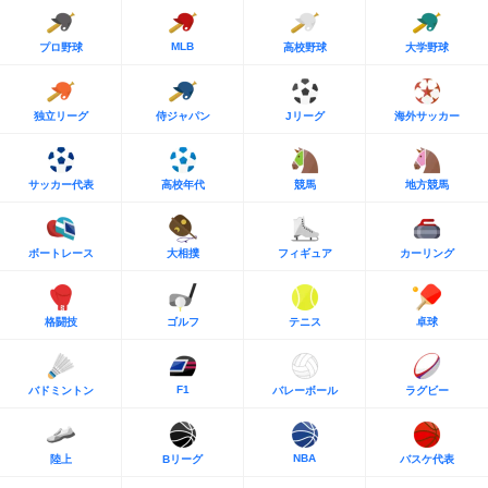
MLB
プロ野球
高校野球
大学野球
独立リーグ
侍ジャパン
Jリーグ
海外サッカー
サッカー代表
高校年代
競馬
地方競馬
ボートレース
大相撲
フィギュア
カーリング
格闘技
ゴルフ
テニス
卓球
F1
バドミントン
バレーボール
ラグビー
NBA
陸上
Bリーグ
バスケ代表