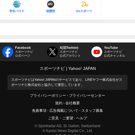
学生バスケ
他競技
Doスポーツ
Facebook
X(旧Twitter)
YouTube
スポーツナビ
スポーツナビ
スポーツナビ
公式ページ
公式アカウント
公式チャンネル
スポーツナビ
Yahoo! JAPAN
スポーツナビはYahoo! JAPANのサービスであり、LINEヤフー株式会社がス
ポーツナビ株式会社と協力して運営しています。
プライバシーポリシー
プライバシーセンター
規約
会社概要
免責事項
広告掲載について
スタッフ募集
ご意見・ご要望
ヘルプ
© Sportradar AG, St. Gallen, Switzerland
© Kyodo News Digital Co., Ltd.