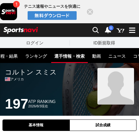
テニス速報やニュースを快適に
閉じる
スポーツナビ
検索
通知
i
ログイン
ID新規取得
日程・結果
ランキング
選手情報・検索
動画
ニュース
コ
コルトン スミス
アメリカ
197
ATP RANKING
2026/8/3現在
基本情報
試合成績