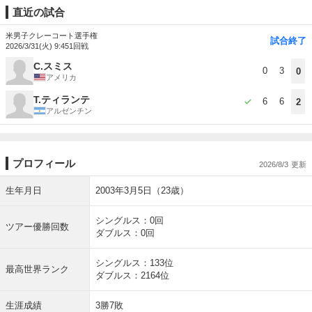
直近の試合
米男子クレーコート選手権
試合終了
2026/3/31(火) 9:45
1回戦
C.スミス
0
3
0
アメリカ
T.ティランテ
6
6
2
アルゼンチン
プロフィール
2026/8/3
生年月日
2003年3月5日（23歳）
シングルス：0回
ツアー優勝回数
ダブルス：0回
シングルス：133位
最高世界ランク
ダブルス：2164位
生涯成績
3勝7敗