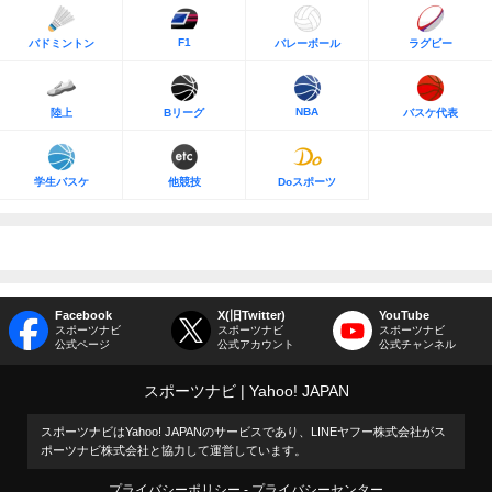
F1
バドミントン
バレーボール
ラグビー
NBA
陸上
Bリーグ
バスケ代表
学生バスケ
他競技
Doスポーツ
Facebook
X(旧Twitter)
YouTube
スポーツナビ
スポーツナビ
スポーツナビ
公式ページ
公式アカウント
公式チャンネル
スポーツナビ
Yahoo! JAPAN
スポーツナビはYahoo! JAPANのサービスであり、LINEヤフー株式会社がス
ポーツナビ株式会社と協力して運営しています。
プライバシーポリシー
プライバシーセンター