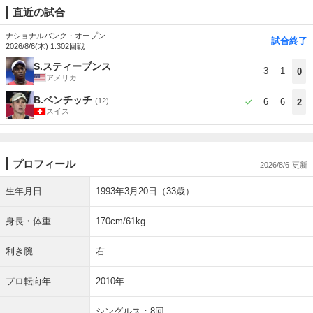
直近の試合
ナショナルバンク・オープン
試合終了
2026/8/6(木) 1:30
2回戦
S.スティーブンス
3
1
0
アメリカ
B.ベンチッチ
(12)
6
6
2
スイス
プロフィール
2026/8/6
生年月日
1993年3月20日（33歳）
身長・体重
170cm/61kg
利き腕
右
プロ転向年
2010年
シングルス：8回