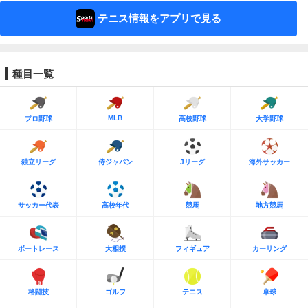
テニス情報をアプリで見る
種目一覧
MLB
プロ野球
高校野球
大学野球
独立リーグ
侍ジャパン
Jリーグ
海外サッカー
サッカー代表
高校年代
競馬
地方競馬
ボートレース
大相撲
フィギュア
カーリング
格闘技
ゴルフ
テニス
卓球