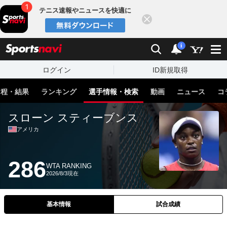
テニス速報やニュースを快適に
閉じる
スポーツナビ
検索
通知
i
ログイン
ID新規取得
日程・結果
ランキング
選手情報・検索
動画
ニュース
コ
スローン スティーブンス
アメリカ
286
WTA RANKING
2026/8/3現在
基本情報
試合成績