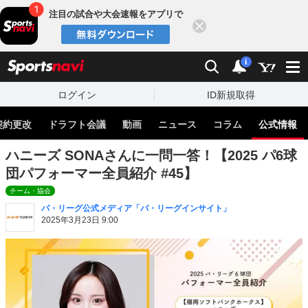
注目の試合や大会速報をアプリで
閉じる
sports
検索
通知
i
ログイン
ID新規取得
契約更改
ドラフト会議
動画
ニュース
コラム
公式情報
ハニーズ SONAさんに一問一答！【2025 パ6球
団パフォーマー全員紹介 #45】
チーム・協会
パ・リーグ公式メディア「パ・リーグインサイト」
2025年3月23日 9:00