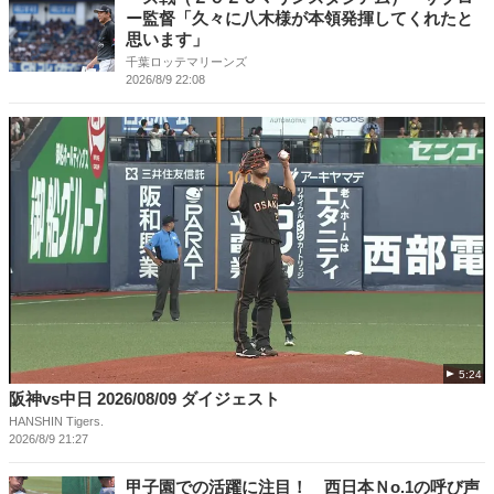
ー監督「久々に八木様が本領発揮してくれたと
思います」
千葉ロッテマリーンズ
2026/8/9 22:08
5:24
阪神vs中日 2026/08/09 ダイジェスト
HANSHIN Tigers.
2026/8/9 21:27
甲子園での活躍に注目！ 西日本Ｎo.1の呼び声