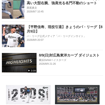
高い大型右腕、強肩光る名門不動のショート
西尾典文
2026/8/7 10:45
【平野佳寿、現役引退】きょうのパ・リーグ【8
月9日】
パ・リーグ公式メディア「パ・リーグインサイト」
2026/8/9 20:07
8/9(日)対広島東洋カープ ダイジェスト
横浜DeNAベイスターズ
2026/8/9 21:26
3:09