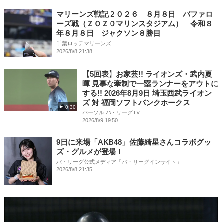
マリーンズ戦記２０２６ ８月８日 バファロ
ーズ戦（ＺＯＺＯマリンスタジアム） 令和８
年８月８日 ジャクソン８勝目
千葉ロッテマリーンズ
2026/8/8 21:38
【5回表】お家芸!! ライオンズ・武内夏
暉 見事な牽制で一塁ランナーをアウトに
する!! 2026年8月9日 埼玉西武ライオン
ズ 対 福岡ソフトバンクホークス
0:30
パーソル パ・リーグTV
2026/8/9 19:50
9日に来場「AKB48」佐藤綺星さんコラボグッ
ズ・グルメが登場！
パ・リーグ公式メディア「パ・リーグインサイト」
2026/8/8 21:35