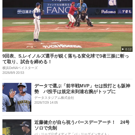
0:12
9回表、S,レイノルズ選手が鋭く落ちる変化球で3者三振に斬っ
て取り、試合を締める！
横浜DeNAベイスターズ
2026/8/9 20:53
データで選ぶ「前半戦MVP」セは投打とも阪神
勢 パ投手は規定未到達右腕がトップに
データスタジアム株式会社
2026/7/29 14:05
近藤健介が自ら祝うバースデーアーチ！ 24号
ソロで先制
パ・リーグ公式メディア「パ・リーグインサイト」