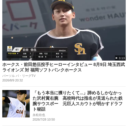
3:13
ホークス・前田悠伍投手ヒーローインタビュー 8月9日 埼玉西武
ライオンズ 対 福岡ソフトバンクホークス
パーソル パ・リーグTV
2026/8/9 20:32
「もう本当に獲りたくて...」諦めるしかなかっ
た沢村賞右腕 高校時代は指名が見送られた鉄
腕サウスポー 元巨人スカウトが明かすドラフ
ト秘話
永松欣也
2026/7/28 10:50