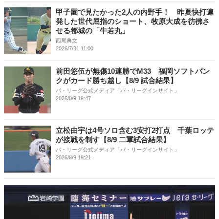
甲子園で見たかった2人の内野手！ 昨夏快打連
発した世代屈指のショート、牧原大成を彷彿さ
せる都城の「牛若丸」
西尾典文
2026/7/31 11:00
前田悠伍が無傷10連勝でM33 福岡ソフトバン
クがカード勝ち越し【8/9 試合結果】
パ・リーグ公式メディア「パ・リーグインサイト」
2026/8/9 19:47
立松由宇は4号ソロ含む3安打2打点 千葉ロッテ
が接戦を制す【8/9 二軍試合結果】
パ・リーグ公式メディア「パ・リーグインサイト」
2026/8/9 19:21