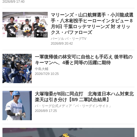
2026/8/9 17:40
マリーンズ・山口航輝選手・小川龍成選
手・八木彬投手ヒーローインタビュー 8
月9日 千葉ロッテマリーンズ 対 オリッ
クス・バファローズ
7:22
パーソル パ・リーグTV
2026/8/9 20:42
一軍復帰後の林安可に自他とも手応え 後半戦の
キーマンへ、4番と同等の活躍に期待
中島大輔
2026/7/29 10:25
大塚瑠晏が8回に同点打 北海道日本ハム対東北
楽天は引き分け【8/9 二軍試合結果】
パ・リーグ公式メディア「パ・リーグインサイト」
2026/8/9 17:25