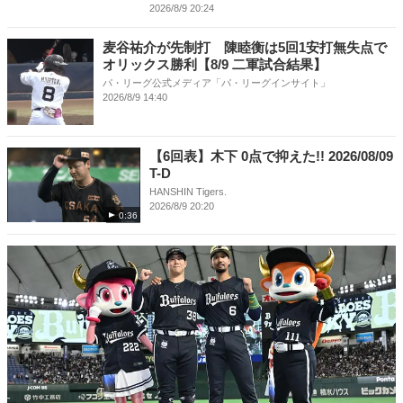
2026/8/9 20:24
麦谷祐介が先制打 陳睦衡は5回1安打無失点で
オリックス勝利【8/9 二軍試合結果】
パ・リーグ公式メディア「パ・リーグインサイト」
2026/8/9 14:40
【6回表】木下 0点で抑えた!! 2026/08/09
T-D
HANSHIN Tigers.
2026/8/9 20:20
0:36