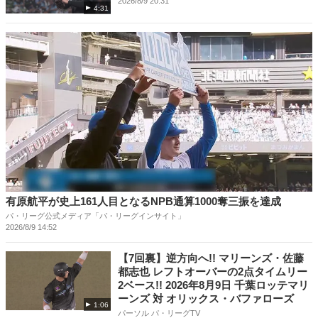
2026/8/9 20:31
4:31
有原航平が史上161人目となるNPB通算1000奪三振を達成
パ・リーグ公式メディア「パ・リーグインサイト」
2026/8/9 14:52
【7回裏】逆方向へ!! マリーンズ・佐藤
都志也 レフトオーバーの2点タイムリー
2ベース!! 2026年8月9日 千葉ロッテマリ
ーンズ 対 オリックス・バファローズ
1:06
パーソル パ・リーグTV