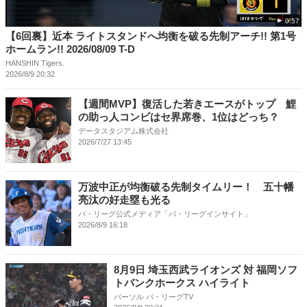
0:57
【6回裏】近本 ライトスタンドへ均衡を破る先制アーチ!! 第1号
ホームラン!! 2026/08/09 T-D
HANSHIN Tigers.
2026/8/9 20:32
【週間MVP】復活した若きエースがトップ 鯉
の助っ人コンビはセ界席巻、1位はどっち？
データスタジアム株式会社
2026/7/27 13:45
万波中正が均衡破る先制タイムリー！ 五十幡
亮汰の好走塁も光る
パ・リーグ公式メディア「パ・リーグインサイト」
2026/8/9 16:18
8月9日 埼玉西武ライオンズ 対 福岡ソフ
トバンクホークス ハイライト
パーソル パ・リーグTV