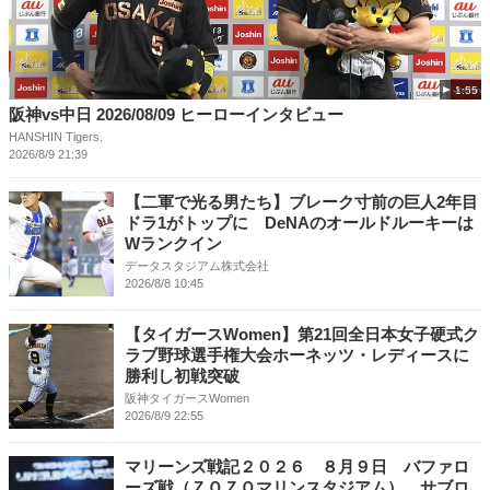
1:55
阪神vs中日 2026/08/09 ヒーローインタビュー
HANSHIN Tigers.
2026/8/9 21:39
【二軍で光る男たち】ブレーク寸前の巨人2年目
ドラ1がトップに DeNAのオールドルーキーは
Wランクイン
データスタジアム株式会社
2026/8/8 10:45
【タイガースWomen】第21回全日本女子硬式ク
ラブ野球選手権大会ホーネッツ・レディースに
勝利し初戦突破
阪神タイガースWomen
2026/8/9 22:55
マリーンズ戦記２０２６ ８月９日 バファロ
ーズ戦（ＺＯＺＯマリンスタジアム） サブロ