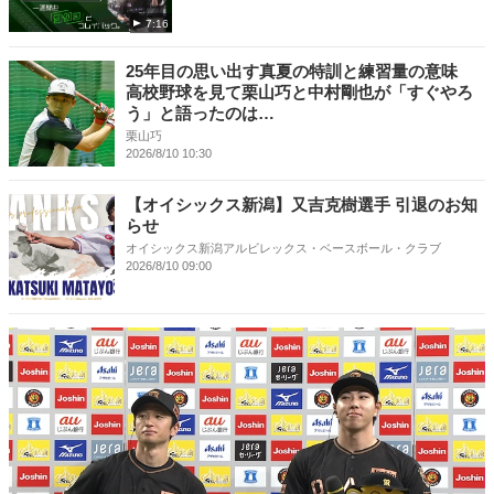
7:16
25年目の思い出す真夏の特訓と練習量の意味
高校野球を見て栗山巧と中村剛也が「すぐやろ
う」と語ったのは…
栗山巧
2026/8/10 10:30
【オイシックス新潟】又吉克樹選手 引退のお知
らせ
オイシックス新潟アルビレックス・ベースボール・クラブ
2026/8/10 09:00