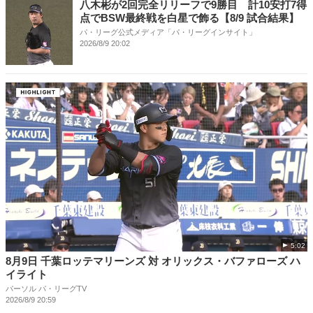
八木彬が2回完全リリーフで9勝目 計10安打7得
点でBSW最終戦を白星で飾る【8/9 試合結果】
パ・リーグ公式メディア「パ・リーグインサイト」
2026/8/9 20:02
5:02
8月9日 千葉ロッテマリーンズ 対 オリックス・バファローズ ハ
イライト
パーソル パ・リーグTV
2026/8/9 20:59