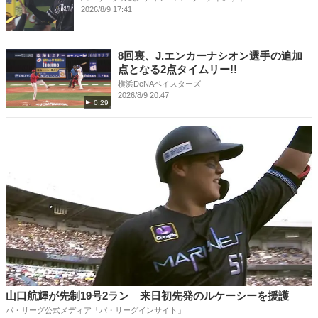
2026/8/9 17:41
8回裏、J.エンカーナシオン選手の追加
点となる2点タイムリー!!
横浜DeNAベイスターズ
2026/8/9 20:47
0:29
山口航輝が先制19号2ラン 来日初先発のルケーシーを援護
パ・リーグ公式メディア「パ・リーグインサイト」