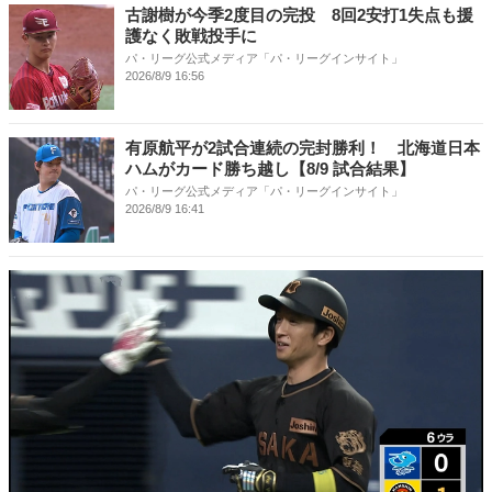
古謝樹が今季2度目の完投 8回2安打1失点も援
護なく敗戦投手に
パ・リーグ公式メディア「パ・リーグインサイト」
2026/8/9 16:56
有原航平が2試合連続の完封勝利！ 北海道日本
ハムがカード勝ち越し【8/9 試合結果】
パ・リーグ公式メディア「パ・リーグインサイト」
2026/8/9 16:41