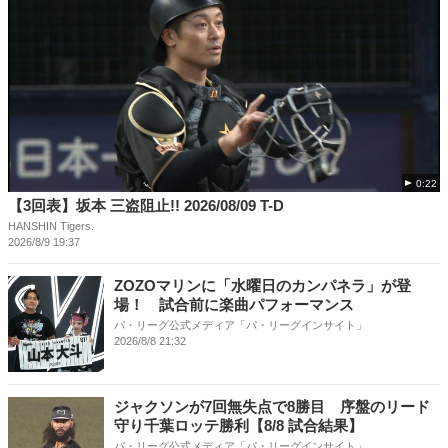
0:22
【3回表】坂本 三盗阻止!! 2026/08/09 T-D
HANSHIN Tigers.
2026/8/9 19:37
ZOZOマリンに「水曜日のカンパネラ」が登
場！ 試合前に楽曲パフォーマンス
パ・リーグ公式メディア「パ・リーグインサイト」
2026/8/8 21:32
ジャクソンが7回無失点で8勝目 序盤のリード
守り千葉ロッテ勝利【8/8 試合結果】
パ・リーグ公式メディア「パ・リーグインサイト」