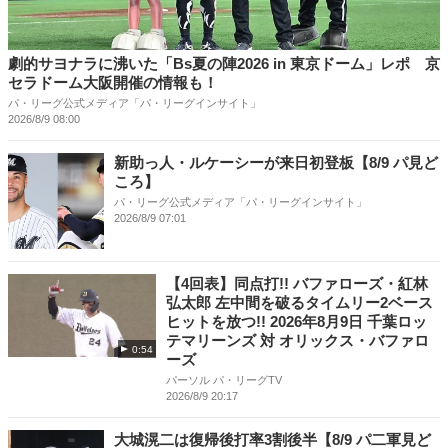
劇的サヨナラに沸いた「Bs夏の陣2026 in 東京ドーム」レポ 京
セラドーム大阪開催の情報も！
パ・リーグ公式メディア「パ・リーグインサイト」
2026/8/9 08:00
新助っ人・ルケーシーが来日初登板【8/9 パ見ど
ころ】
パ・リーグ公式メディア「パ・リーグインサイト」
2026/8/9 07:01
【4回表】同点打!! バファローズ・紅林
弘太郎 左中間を破るタイムリー2ベース
ヒットを放つ!! 2026年8月9日 千葉ロッ
テマリーンズ 対 オリックス・バファロ
0:54
ーズ
パーソル パ・リーグTV
2026/8/9 20:17
大城滉二は復帰後打率3割後半【8/9 パ二軍見ど