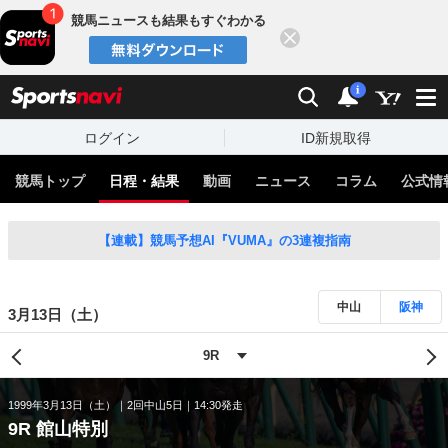
競馬ニュースも結果もすぐわかる
閉じる
スポーツナビ
検索
通知
i
ログイン
ID新規取得
競馬トップ
日程・結果
動画
ニュース
コラム
公式情
【連載】競馬予想AI『VUMA』の3連複指南
中山
阪神
3月13日（土）
1999年3月13日（土）
2回中山5日
14:30発走
9R 館山特別