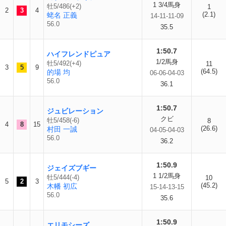
1 3/4馬身
牡5/486(+2)
1
2
3
4
(2.1)
蛯名 正義
14-11-11-09
56.0
35.5
1:50.7
ハイフレンドピュア
1/2馬身
牡5/492(+4)
11
3
5
9
(64.5)
的場 均
06-06-04-03
56.0
36.1
1:50.7
ジュビレーション
クビ
牡5/458(-6)
8
4
8
15
(26.6)
村田 一誠
04-05-04-03
56.0
36.2
1:50.9
ジェイズブギー
1 1/2馬身
牡5/444(-4)
10
5
2
3
(45.2)
木幡 初広
15-14-13-15
56.0
35.6
1:50.9
エリモシーズ