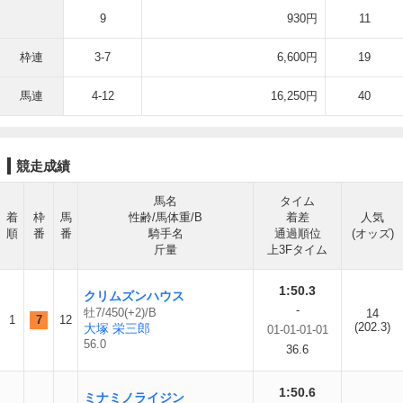
9
930円
11
枠連
3-7
6,600円
19
馬連
4-12
16,250円
40
競走成績
馬名
タイム
着
枠
馬
性齢/馬体重/B
着差
人気
順
番
番
騎手名
通過順位
(オッズ)
斤量
上3Fタイム
1:50.3
クリムズンハウス
-
牡7/450(+2)/B
14
1
7
12
(202.3)
大塚 栄三郎
01-01-01-01
56.0
36.6
1:50.6
ミナミノライジン