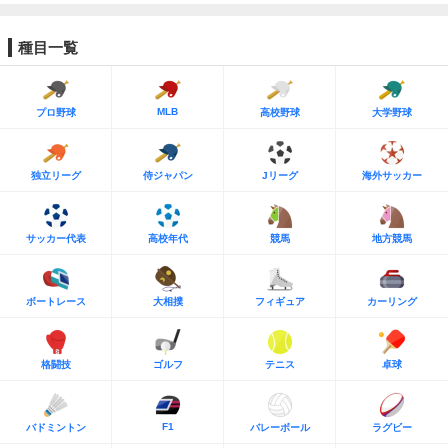
種目一覧
MLB
プロ野球
高校野球
大学野球
独立リーグ
侍ジャパン
Jリーグ
海外サッカー
サッカー代表
高校年代
競馬
地方競馬
ボートレース
大相撲
フィギュア
カーリング
格闘技
ゴルフ
テニス
卓球
F1
バドミントン
バレーボール
ラグビー