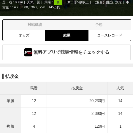
芝・右 1800m
天気：
曇
馬場：
サラ系5歳以上
（混合）[指定] 別定
本
良
賞金：1450、580、360、220、145万円
対戦成績
予想
オッズ
結果
コースレコード
無料アプリで競馬情報をチェックする
払戻金
馬番
払戻金
人気
単勝
12
20,230円
14
12
2,390円
14
複勝
4
120円
1