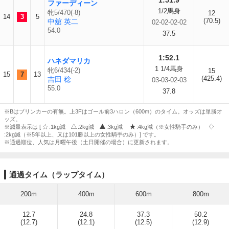
1:51.9
ファーディーン
1/2馬身
牝5/470(-8)
12
14
3
5
(70.5)
中舘 英二
02-02-02-02
54.0
37.5
1:52.1
ハネダマリカ
1 1/4馬身
牝6/434(-2)
15
15
7
13
(425.4)
吉田 稔
03-03-02-03
55.0
37.8
※Bはブリンカーの有無。上3Fはゴール前3ハロン（600m）のタイム。オッズは単勝オ
ッズ。
※減量表示は [
:1kg減
:2kg減
:3kg減
:4kg減（※女性騎手のみ）
:2kg減（※5年以上、又は101勝以上の女性騎手のみ）] です。
※通過順位、人気は月曜午後（土日開催の場合）に更新されます。
通過タイム（ラップタイム）
200m
400m
600m
800m
12.7
24.8
37.3
50.2
(12.7)
(12.1)
(12.5)
(12.9)