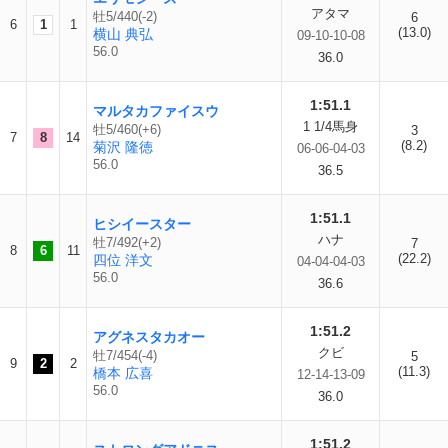
アタマ
牡5/440(-2)
6
6
1
1
(13.0)
横山 典弘
09-10-10-08
56.0
36.0
1:51.1
マルタカファイスウ
1 1/4馬身
牡5/460(+6)
3
7
8
14
(8.2)
菊沢 隆徳
06-06-04-03
56.0
36.5
1:51.1
ヒシイースター
ハナ
牡7/492(+2)
7
8
6
11
(22.2)
四位 洋文
04-04-04-03
56.0
36.6
1:51.2
アグネスタカオー
クビ
牡7/454(-4)
5
9
2
2
(11.3)
橋本 広喜
12-14-13-09
56.0
36.0
1:51.2