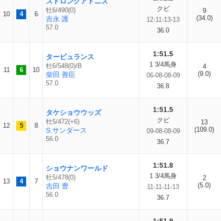
ストロングアドニス
クビ
牡6/490(0)
9
10
4
6
(34.0)
吉永 護
12-11-13-13
57.0
36.0
1:51.5
タービュランス
1 3/4馬身
牡6/548(0)/B
4
11
6
10
(9.0)
柴田 善臣
06-08-08-09
57.0
36.8
1:51.5
タケショウウッズ
クビ
牡5/472(+6)
13
12
5
8
(109.0)
S.サンダース
09-08-08-09
56.0
36.7
1:51.8
ショウナンワールド
1 3/4馬身
牡5/478(0)
2
13
4
7
(5.0)
吉田 豊
11-11-11-13
56.0
36.7