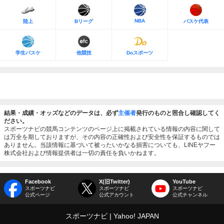
NBA
陸上
Bリーグ
バスケ代表
学生バスケ
他競技
Doスポーツ
結果・成績・オッズなどのデータは、必ず
主催者
発行のものと照合し確認してく
ださい。
スポーツナビの競馬コンテンツのページ上に掲載されている情報の内容に関して
は万全を期しておりますが、その内容の正確性および安全性を保証するものでは
ありません。当該情報に基づいて被ったいかなる損害についても、LINEヤフー
株式会社および情報提供者は一切の責任を負いかねます。
Facebook
X(旧Twitter)
YouTube
スポーツナビ
スポーツナビ
スポーツナビ
公式ページ
公式アカウント
公式チャンネル
スポーツナビ
Yahoo! JAPAN