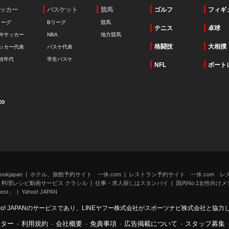
ッカー
バスケット
競馬
ゴルフ
フィギ
リーグ
Bリーグ
競馬
テニス
卓球
外サッカー
NBA
地方競馬
格闘技
大相撲
ッカー代表
バスケ代表
校年代
学生バスケ
NFL
ボート
to
kjapan
ホテル、旅館予約サイト 一休.com
レストラン予約サイト 一休.com レ
料理レシピ動画サービス クラシル
仕事・求人探しはスタンバイ
国内No.1女性向けメデ
st」
Yahoo! JAPAN
oo! JAPANのサービスであり、LINEヤフー株式会社がスポーツナビ株式会社と協
ンター
-
利用規約
-
会社概要
-
免責事項
-
広告掲載について
-
スタッフ募集