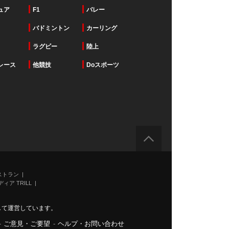
ュア
F1
バレー
バドミントン
カーリング
ラグビー
陸上
レース
他競技
Doスポーツ
ストラン
ィア TRILL
力して運営しています。
-
ご意見・ご要望
-
ヘルプ・お問い合わせ