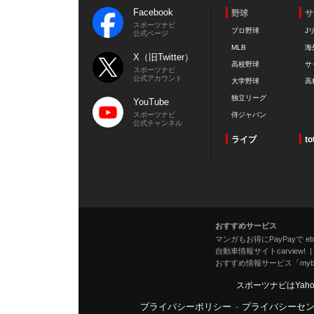
Facebook
野球
サ
スポーツナビ
プロ野球
J
公式ページ
MLB
海
X（旧Twitter）
高校野球
サ
スポーツナビ
公式アカウント
大学野球
高
独立リーグ
YouTube
スポーツナビ
侍ジャパン
公式チャンネル
ライブ
to
おすすめサービス
マンガもお得にPayPayで eboo
自動車情報サイトcarview!
おすすめ情報サービス「mybe
スポーツナビはYah
プライバシーポリシー
-
プライバシーセ