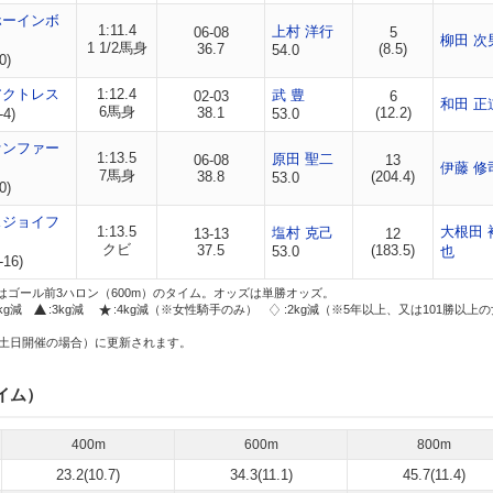
ホーインボ
1:11.4
上村 洋行
06-08
5
柳田 次
1 1/2馬身
36.7
(8.5)
54.0
0)
アクトレス
1:12.4
武 豊
02-03
6
和田 正
6馬身
38.1
(12.2)
-4)
53.0
ァンファー
1:13.5
原田 聖二
06-08
13
伊藤 修
7馬身
38.8
(204.4)
53.0
0)
スジョイフ
1:13.5
大根田 
塩村 克己
13-13
12
クビ
37.5
(183.5)
53.0
也
-16)
はゴール前3ハロン（600m）のタイム。オッズは単勝オッズ。
2kg減
:3kg減
:4kg減（※女性騎手のみ）
:2kg減（※5年以上、又は101勝以上
土日開催の場合）に更新されます。
イム）
400m
600m
800m
23.2(10.7)
34.3(11.1)
45.7(11.4)