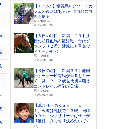
大
【エルムS】素質馬ルクソールカ
フェの復活はあるか 近3戦の敗
因を探る
東スポ競馬
2026/8/8 6:35
勉
【８日の注目・新潟１０Ｒ】注
目の超良血馬が復帰戦 母はグ
ランプリ２着、近親にも重賞ウ
ィナーが並ぶ
昭
馬トク報知
2026/8/8 6:30
広
【８日の注目・新潟３Ｒ】藤田
晋オーナー所有馬が今週もリー
チ一発！？ ２歳世代初Ⅴ狙う
コントレイル産駒が登場
馬トク報知
治
2026/8/8 6:00
【池添謙一のＫｅｎ ｔｏ
美
１】今週は札幌で１３鞍 日曜
９Ｒのニシノサリーナは仕上が
り絶好「きっちり決めたいです
春
ね」