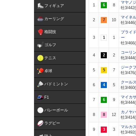
マヤノ
1
6
8
フィギュア
牡3/442(
マイネ
カーリング
2
7
10
牡3/446(
格闘技
プライ
3
1
1
ー
牡3/466(
ゴルフ
コーリ
4
2
2
テニス
牝3/444(
ジーク
5
5
7
卓球
牡3/476(
クール
バドミントン
6
4
5
牡3/460(
マイカ
F1
7
6
9
牝3/444(
バレーボール
カノヤ
8
8
12
牡3/414(
ラグビー
マルカ
9
3
3
牡3/492(