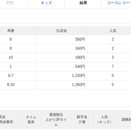
予想
オッズ
結果
コースレコー
馬番
払戻金
人気
8
350円
2
8
160円
2
10
190円
3
1
540円
7
6-7
1,220円
5
8-10
1,260円
5
通過順位
馬名
タイム
騎手名
人気
上がり3Fタイ
調教
馬体重/B
着差
斤量
（オッズ）
ム