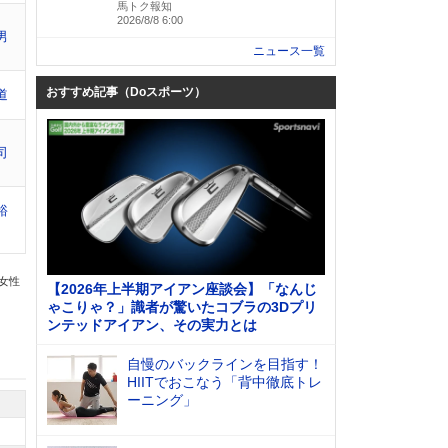
馬トク報知
2026/8/8 6:00
男
ニュース一覧
おすすめ記事（Doスポーツ）
道
司
裕
の女性
【2026年上半期アイアン座談会】「なんじ
ゃこりゃ？」識者が驚いたコブラの3Dプリ
ンテッドアイアン、その実力とは
自慢のバックラインを目指す！
HIITでおこなう「背中徹底トレ
ーニング」