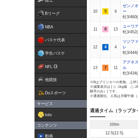
陸上
ゼンノ
10
5
6
ー
Bリーグ
牡3/460(
ユーワ
NBA
11
8
13
牝3/452(
バスケ代表
ツジフ
12
4
4
レ
牝3/444(
学生バスケ
アグネ
NFL
13
7
11
ル
牝3/434(
他競技
※Bはブリンカーの有無。上3F
※減量表示は [
:1kg減
:
騎手のみ）] です。
Doスポーツ
※通過順位、人気は月曜午後（
サービス
通過タイム（ラップタ
toto
200m
コンテンツ
12.5(12.5)
動画