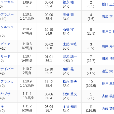
ジャッカル
福永 祐一
1:09.9
05-04
2
坂口 正
-
35.4
(3.5)
0)
54.0
ルブラボー
1:10.1
高橋 亮
09-06
4
石坂 正
1 1/4馬身
35.4
(7.6)
+10)
54.0
ドソルジャ
1:10.2
石橋 守
10-10
8
瀬戸口 
1/2馬身
34.9
(25.9)
54.0
+2)
ンピュア
1:10.3
土肥 幸広
03-02
3
白井 寿
1/2馬身
36.0
(6.9)
+10)
53.0
フリード
1:10.4
池添 謙一
01-01
7
田所 清
3/4馬身
36.1
(22.7)
-2)
☆53.0
スナイパー
1:10.7
角田 晃一
12-10
9
渡辺 栄
2馬身
35.2
(71.9)
+2)
54.0
サブランカ
1:10.9
松永 幹夫
11-12
10
鹿戸 幸
1 1/2馬身
35.4
(109.6)
+2)
53.0
ハヤブサ
1:11.1
熊沢 重文
06-06
1
斉藤 義
1 1/4馬身
36.4
(2.6)
+8)
54.0
スキー
1:11.2
金折 知則
03-04
11
内藤 繁
1/2馬身
36.7
(116.9)
+2)
54.0