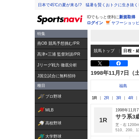
日本で45℃の夏が来る!? 猛暑を賢くおトクに生き抜く
IDでもっと便利に
新規取得
ログイン
ヤフーショッピ
特集
燕OB 競馬予想挑む/PR
競馬トップ
日程・
髙津×三浦 監督対談/PR
Jリーグ戦力 徹底分析
1998年11月7日（
J国立試合に無料招待
種目
福島
プロ野球
1R
2R
3R
4R
MLB
1998年11
サラ系3
1R
高校野球
芝・右 1200
510、200、
大学野球