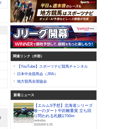
ド
関連リンク（外部）
【YouTube】スポーツナビ競馬チャンネル
日本中央競馬会（JRA）
地方競馬全国協会
新着ニュース
【エルムS予想】北海道シリーズ
唯一のダート中距離重賞 立ち回
り問われる札幌1700m
師
netkeiba
2026/8/8 6:35