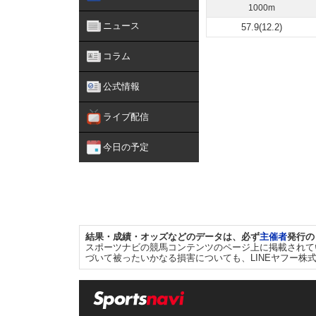
1000m
ニュース
57.9(12.2)
コラム
公式情報
ライブ配信
今日の予定
結果・成績・オッズなどのデータは、必ず
主催者
発行の
スポーツナビの競馬コンテンツのページ上に掲載されて
づいて被ったいかなる損害についても、LINEヤフー株