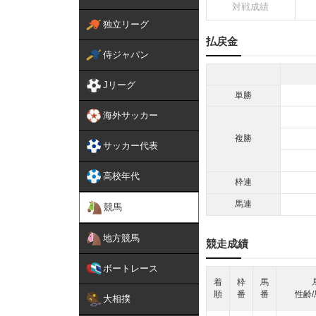
対戦成績
独立リーグ
払戻金
侍ジャパン
Jリーグ
単勝
海外サッカー
複勝
サッカー代表
高校年代
枠連
馬連
競馬
地方競馬
競走成績
ボートレース
着
枠
馬
順
番
番
性齢/
大相撲