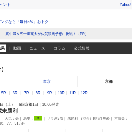
ヒント
Yahoo
ングなら「毎日5％」おトク
真中満＆五十嵐亮太が佐賀競馬予想に挑戦！（PR）
結果
動画
ニュース
コラム
公式情報
土）
東京
京都
5R
6R
7R
8R
9R
10R
11R
12R
月7日（土）
6回京都1日
10:05発走
歳未勝利
m
天気：
曇
馬場：
サラ系3歳
未勝利 （混合）[指定] 馬齢
本賞金：
良
130、77、51万円