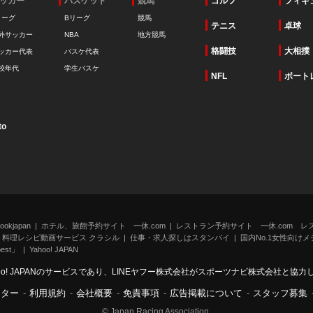
ッカー
バスケット
競馬
ゴルフ
フィギ
リーグ
Bリーグ
競馬
テニス
卓球
外サッカー
NBA
地方競馬
格闘技
大相撲
ッカー代表
バスケ代表
校年代
学生バスケ
NFL
ボート
to
kjapan
ホテル、旅館予約サイト 一休.com
レストラン予約サイト 一休.com レ
料理レシピ動画サービス クラシル
仕事・求人探しはスタンバイ
国内No.1女性向けメデ
st」
Yahoo! JAPAN
oo! JAPANのサービスであり、LINEヤフー株式会社がスポーツナビ株式会社と協
ンター
-
利用規約
-
会社概要
-
免責事項
-
広告掲載について
-
スタッフ募集
© Japan Racing Association.