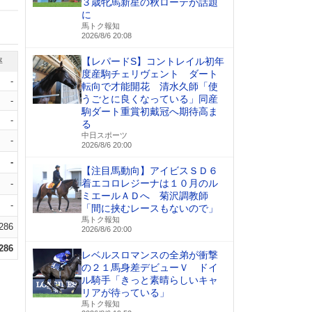
３歳牝馬新星の秋ローテが話題
に
馬トク報知
2026/8/6 20:08
【レパードS】コントレイル初年
率
度産駒チェリヴェント ダート
-
転向で才能開花 清水久師「使
うごとに良くなっている」同産
-
駒ダート重賞初戴冠へ期待高ま
-
る
中日スポーツ
-
2026/8/6 20:00
-
【注目馬動向】アイビスＳＤ６
着エコロレジーナは１０月のル
-
ミエールＡＤへ 菊沢調教師
-
「間に挟むレースもないので」
馬トク報知
.286
2026/8/6 20:00
.286
レベルスロマンスの全弟が衝撃
の２１馬身差デビューＶ ドイ
ル騎手「きっと素晴らしいキャ
リアが待っている」
馬トク報知