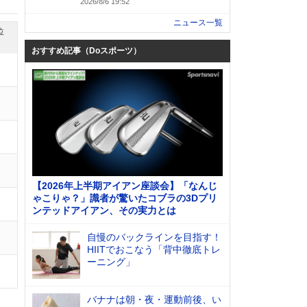
2026/8/6 19:52
ニュース一覧
位
おすすめ記事（Doスポーツ）
【2026年上半期アイアン座談会】「なんじ
ゃこりゃ？」識者が驚いたコブラの3Dプリ
ンテッドアイアン、その実力とは
自慢のバックラインを目指す！
HIITでおこなう「背中徹底トレ
ーニング」
バナナは朝・夜・運動前後、い