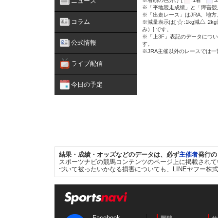
ニュース
※着順の色分け [
:1着
※「平地競走成績」と「障害競
※「出走レース」はJRA、地
コラム
※減量表示は[
:1kg減
:2k
み）] です。
※「上3F」表記のデータについ
公式情報
す。
※JRA主催以外のレースでは
ライブ配信
今日の予定
結果・成績・オッズなどのデータは、必ず
主催者
発行の
スポーツナビの競馬コンテンツのページ上に掲載されて
づいて被ったいかなる損害についても、LINEヤフー株
Facebook