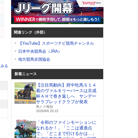
ト
関連リンク（外部）
【YouTube】スポーツナビ競馬チャンネル
日本中央競馬会（JRA）
地方競馬全国協会
てみる
新着ニュース
【注目馬動向】府中牝馬Ｓ１４
着のヴァルキリーバースは京成
杯ＡＨで巻き返しへ サンデー
サラブレッドクラブが発表
馬トク報知
2026/8/6 20:15
「令和のファインモーションに
なれるか！」「ここは通過点
で」「どこまで行けるかは…」