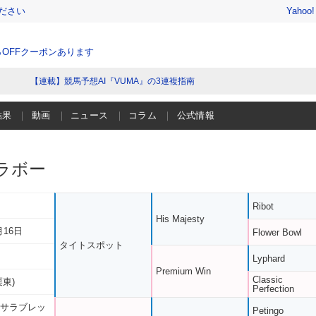
ださい
Yahoo
％OFFクーポンあります
【連載】競馬予想AI『VUMA』の3連複指南
結果
動画
ニュース
コラム
公式情報
ラボー
Ribot
His Majesty
月16日
Flower Bowl
タイトスポット
Lyphard
Premium Win
Classic
栗東)
Perfection
 サラブレッ
Petingo