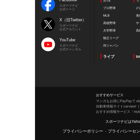
野球
サ
スポーツナビ
プロ野球
J
公式ページ
MLB
海
X（旧Twitter）
高校野球
サ
スポーツナビ
公式アカウント
大学野球
高
独立リーグ
YouTube
スポーツナビ
侍ジャパン
公式チャンネル
ライブ
to
おすすめサービス
マンガもお得にPayPayで eboo
自動車情報サイトcarview!
おすすめ情報サービス「mybe
スポーツナビはYah
プライバシーポリシー
-
プライバシーセ