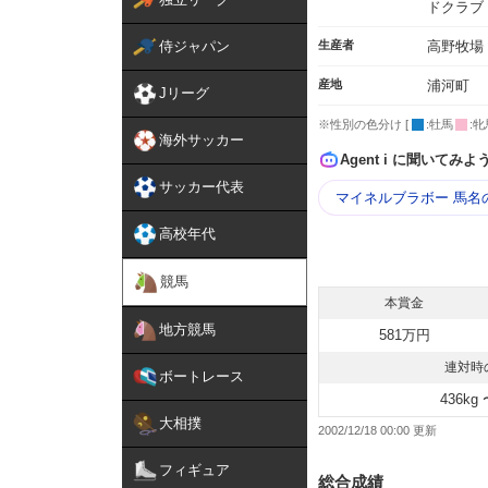
ドクラブ
侍ジャパン
生産者
高野牧場
産地
浦河町
Jリーグ
※性別の色分け [
:牡馬
:牝
海外サッカー
Agent i に聞いてみよ
サッカー代表
マイネルブラボー 馬名
高校年代
競馬
本賞金
地方競馬
581万円
連対時
ボートレース
436kg 
大相撲
2002/12/18 00:00
フィギュア
総合成績