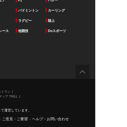
ュア
F1
バレー
バドミントン
カーリング
ラグビー
陸上
レース
他競技
Doスポーツ
ストラン
ィア TRILL
力して運営しています。
-
ご意見・ご要望
-
ヘルプ・お問い合わせ