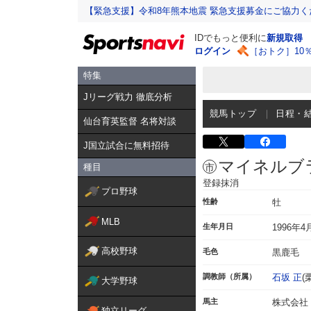
【緊急支援】令和8年熊本地震 緊急支援募金にご協力く
IDでもっと便利に
新規取得
ログイン
［おトク］10
特集
Jリーグ戦力 徹底分析
競馬トップ
日程・
仙台育英監督 名将対談
J国立試合に無料招待
マイネルブ
種目
登録抹消
プロ野球
性齢
牡
MLB
生年月日
1996年4
高校野球
毛色
黒鹿毛
調教師（所属）
石坂 正
(
大学野球
馬主
株式会社
独立リーグ