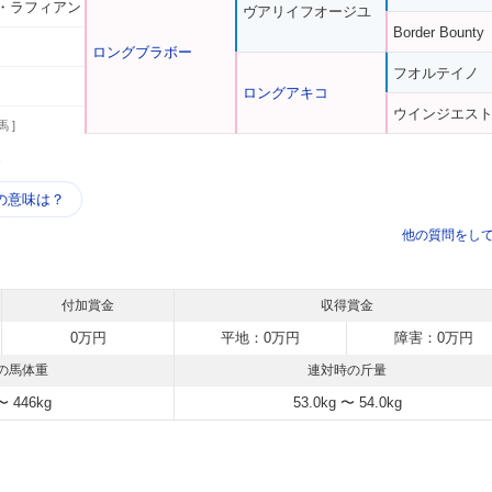
・ラフィアン
ヴアリイフオージユ
Border Bounty
ロングブラボー
フオルテイノ
ロングアキコ
ウインジエス
馬 ]
う
の意味は？
他の質問をし
付加賞金
収得賞金
0万円
平地：0万円
障害：0万円
の馬体重
連対時の斤量
〜 446kg
53.0kg 〜 54.0kg