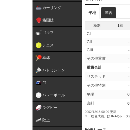
カーリング
平地
障害
格闘技
種別
1着
ゴルフ
GI
-
GII
-
テニス
GIII
-
卓球
その他重賞
-
重賞合計
-
バドミントン
リステッド
-
F1
その他特別
-
平場
0
バレーボール
合計
0
ラグビー
2002/12/18 00:00 更新
※「総合成績」はJRAのレー
陸上
出走レース