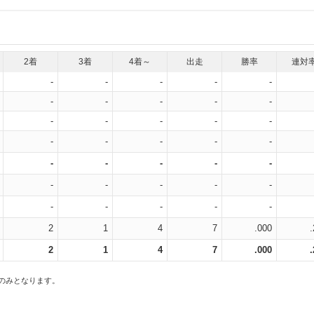
2着
3着
4着～
出走
勝率
連対
-
-
-
-
-
-
-
-
-
-
-
-
-
-
-
-
-
-
-
-
-
-
-
-
-
-
-
-
-
-
-
-
-
-
-
2
1
4
7
.000
2
1
4
7
.000
スのみとなります。