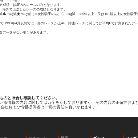
:2着
:3着 ]
走成績」はJRAのレースのみとなります。
方、海外で出走したレースの成績となります。
g減
:3kg減
:4kg減（※女性騎手のみ）
:2kg減（※5年以上、又は101勝以上の女性騎手
て 1993年4月以前では一部のレースが上4F、障害レースに関しては平均Fで計測されたデ
一部データがない場合があります。
ものと照合し確認してください。
いる情報の内容に関しては万全を期しておりますが、その内容の正確性およ
式会社および情報提供者は一切の責任を負いかねます。