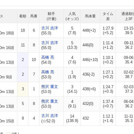
騎手
人気
タイム
通過順
ス
着順
馬番
馬体重
(斤量)
(オッズ)
差
上3F
古川 吉洋
5
1:27.9
13-15
18
6
448(+2)
(7.8)
(+5.2)
39.5
0m 18頭
(55.0)
古川 吉洋
5
1:11.4
09-11
11
8
446(0)
(13.3)
(+1.2)
36.2
0m 16頭
(55.0)
高橋 亮
4
1:10.1
09-06
2
10
446(+10)
(7.6)
(+0.2)
35.4
0m 13頭
(54.0)
高橋 亮
1
1:27.1
02-02
2
7
436(-2)
(1.9)
(+0.2)
38.7
0m 9頭
(53.0)
熊沢 重文
3
1:24.7
02-03
3
1
438(+6)
(14.1)
(+0.3)
37.3
0m 13頭
(53.0)
熊沢 重文
4
1:37.4
06-04
5
8
432(0)
(9.1)
(+0.7)
36.2
0m 13頭
(53.0)
古川 吉洋
14
1:12.1
11-11
8
4
432
(138.9)
(+1.4)
35.3
0m 15頭
(☆52.0)