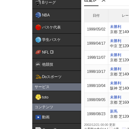
Bリーグ
NBA
日付
レー
未勝利
バスケ代表
1999/05/02
京都 芝140
学生バスケ
未勝利
1999/04/17
中京 芝120
NFL
未勝利
1998/11/07
京都 芝120
他競技
未勝利
1998/10/17
京都 芝140
Doスポーツ
未勝利
1998/10/04
サービス
阪神 芝140
toto
未勝利
1998/09/05
京都 芝160
コンテンツ
新馬
1998/08/23
京都 芝120
動画
2002/12/21 00:00 更新