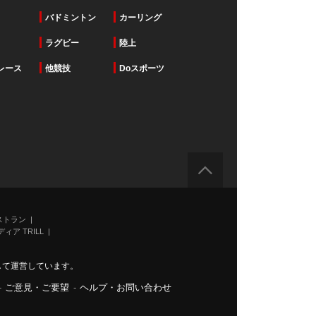
バドミントン
カーリング
ラグビー
陸上
レース
他競技
Doスポーツ
ストラン
ィア TRILL
力して運営しています。
-
ご意見・ご要望
-
ヘルプ・お問い合わせ