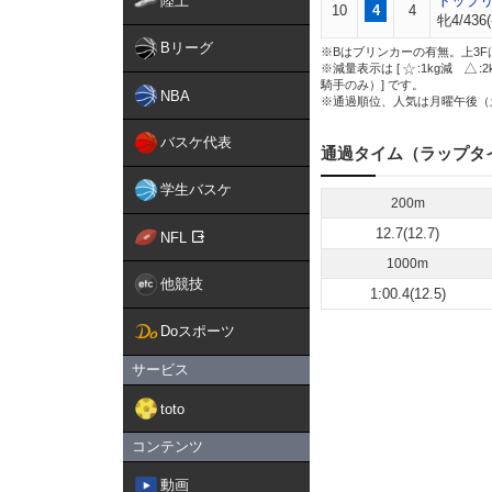
陸上
トップ
10
4
4
牝4/436(
Bリーグ
※Bはブリンカーの有無。上3F
※減量表示は [
:1kg減
:
騎手のみ）] です。
NBA
※通過順位、人気は月曜午後（
バスケ代表
通過タイム（ラップタ
学生バスケ
200m
12.7(12.7)
NFL
1000m
他競技
1:00.4(12.5)
Doスポーツ
サービス
toto
コンテンツ
動画