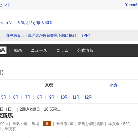
ヒント
Yahoo
ション 人気商品が最大40％
真中満＆五十嵐亮太が佐賀競馬予想に挑戦！（PR）
結果
動画
ニュース
コラム
公式情報
日）
京都
小倉
5R
6R
7R
8R
9R
10R
11R
12R
16日（日）
2回京都8日
10:55発走
歳新馬
00m
天気：
曇
馬場：
サラ系4歳
新馬 [指定] 馬齢
本賞金：590、
重
89、59万円