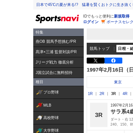
日本で45℃の夏が来る!? 猛暑を賢くおトクに生き抜く
IDでもっと便利に
新規取得
ログイン
ボーナスセレク
特集
燕OB 競馬予想挑む/PR
競馬トップ
日程・
髙津×三浦 監督対談/PR
Jリーグ戦力 徹底分析
1997年2月16日（
J国立試合に無料招待
種目
東京
プロ野球
1R
2R
3R
4R
MLB
1997年2月
サラ系4
3R
高校野球
ダート・右 12
240、150、
大学野球