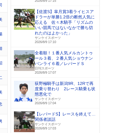
2026/8/9 17:15
司
【佐渡S】皐月賞3着ライヒスア
ドラーが単勝1.2倍の断然人気に
美
応える 佐々木騎手「リズムの
いい競馬ではないなかで勝ち切
れたのはよかった」
陽
サンケイスポーツ
2026/8/9 17:10
晴
全着順！１番人気メルカントゥ
ール３着、２番人気ショウナン
昭
バンライ６着／レパードＳ
日刊スポーツ
2026/8/9 17:07
二
荻野極騎手は新潟9R、12Rで再
度乗り替わり 2レース騎乗も状
美
態悪化で
サンケイスポーツ
2026/8/9 17:04
忠
【レパードS】レースを終えて…
関係者談話
男
サンケイスポーツ
2026/8/9 17:03