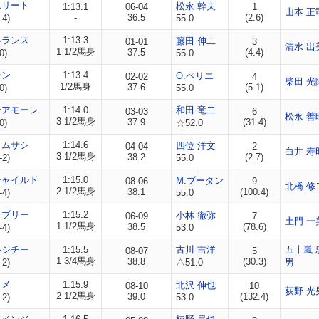
エリート
松永 幹夫
1:13.1
06-04
1
山本 正
-
36.5
(2.6)
-4)
55.0
ルランス
1:13.3
藤田 伸二
01-01
3
清水 出
1 1/2馬身
37.5
(4.4)
0)
55.0
シン
1:13.4
O.ペリエ
02-02
4
柴田 光
1/2馬身
37.6
(5.1)
0)
55.0
ンアモーレ
1:14.0
和田 竜二
03-03
6
松永 善
3 1/2馬身
37.9
(31.4)
0)
☆52.0
ミムサシ
1:14.6
四位 洋文
04-04
2
白井 寿
3 1/2馬身
38.2
(2.7)
-2)
55.0
チャイルド
1:15.0
M.ブータン
08-06
9
北橋 修
2 1/2馬身
38.1
(100.4)
-4)
55.0
ラブリー
1:15.2
小林 徹弥
06-09
7
土門 一
1 1/2馬身
38.5
(78.6)
-4)
53.0
ルシチー
1:15.5
古川 吉洋
五十嵐 
08-07
5
1 3/4馬身
38.8
(30.3)
-2)
△51.0
男
ヒメ
1:15.9
北沢 伸也
08-10
10
荻野 光
2 1/2馬身
39.0
(132.4)
-2)
53.0