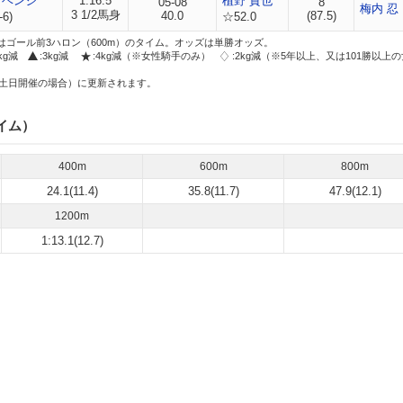
リベンジ
1:16.5
植野 貴也
05-08
8
梅内 忍
3 1/2馬身
40.0
(87.5)
-6)
☆52.0
はゴール前3ハロン（600m）のタイム。オッズは単勝オッズ。
2kg減
:3kg減
:4kg減（※女性騎手のみ）
:2kg減（※5年以上、又は101勝以上
土日開催の場合）に更新されます。
イム）
400m
600m
800m
24.1(11.4)
35.8(11.7)
47.9(12.1)
1200m
1:13.1(12.7)