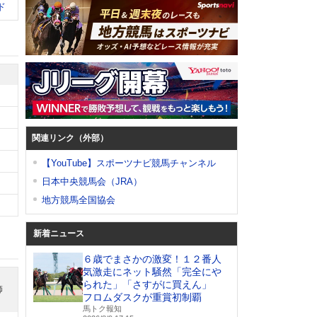
ド
関連リンク（外部）
【YouTube】スポーツナビ競馬チャンネル
日本中央競馬会（JRA）
地方競馬全国協会
新着ニュース
６歳でまさかの激変！１２番人
気激走にネット騒然「完全にや
られた」「さすがに買えん」
師
フロムダスクが重賞初制覇
馬トク報知