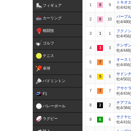
トキオ
1
8
9
フィギュア
牡4/424(
パープ
カーリング
2
8
10
牡4/480(
格闘技
フクノ
3
1
1
牡4/456(
ゴルフ
テンザ
4
3
3
牝4/448(
テニス
オース
5
7
8
牡4/456(
卓球
サドン
6
5
5
牡4/502(
バドミントン
アサケ
7
7
7
牝4/434(
F1
チアフ
8
2
2
バレーボール
牝4/384(
サクヤ
ラグビー
9
6
6
牝4/416(