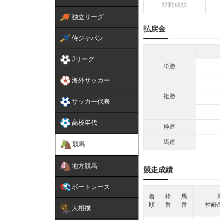
対戦成績
独立リーグ
払戻金
侍ジャパン
Jリーグ
単勝
海外サッカー
複勝
サッカー代表
高校年代
枠連
馬連
競馬
地方競馬
競走成績
ボートレース
着
枠
馬
順
番
番
性齢/
大相撲