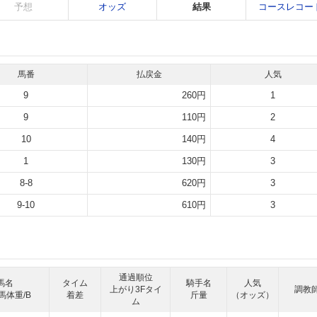
予想
オッズ
結果
コースレコー
馬番
払戻金
人気
9
260円
1
9
110円
2
10
140円
4
1
130円
3
8-8
620円
3
9-10
610円
3
通過順位
馬名
タイム
騎手名
人気
上がり3Fタイ
調教
馬体重/B
着差
斤量
（オッズ）
ム