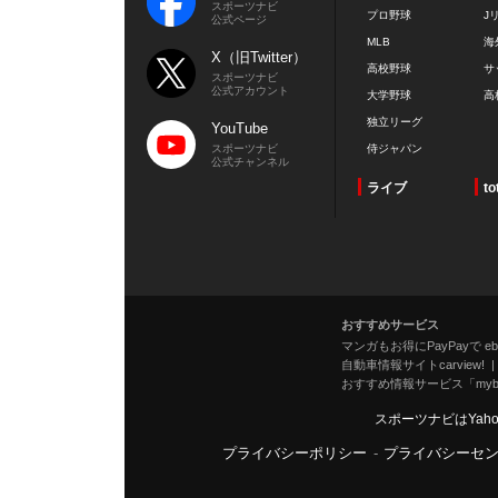
スポーツナビ
プロ野球
J
公式ページ
MLB
海
X（旧Twitter）
高校野球
サ
スポーツナビ
公式アカウント
大学野球
高
独立リーグ
YouTube
スポーツナビ
侍ジャパン
公式チャンネル
ライブ
to
おすすめサービス
マンガもお得にPayPayで eboo
自動車情報サイトcarview!
おすすめ情報サービス「mybe
スポーツナビはYah
プライバシーポリシー
-
プライバシーセ