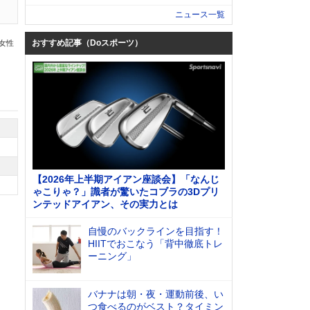
ニュース一覧
おすすめ記事（Doスポーツ）
の女性
【2026年上半期アイアン座談会】「なんじ
ゃこりゃ？」識者が驚いたコブラの3Dプリ
ンテッドアイアン、その実力とは
自慢のバックラインを目指す！
HIITでおこなう「背中徹底トレ
ーニング」
バナナは朝・夜・運動前後、い
つ食べるのがベスト？タイミン