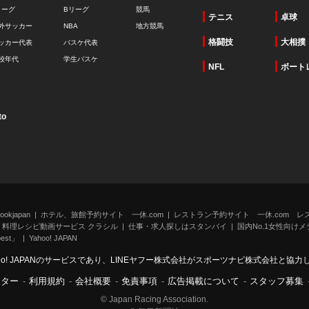
リーグ
Bリーグ
競馬
テニス
卓球
外サッカー
NBA
地方競馬
格闘技
大相撲
ッカー代表
バスケ代表
校年代
学生バスケ
NFL
ボート
to
kjapan
ホテル、旅館予約サイト 一休.com
レストラン予約サイト 一休.com レ
料理レシピ動画サービス クラシル
仕事・求人探しはスタンバイ
国内No.1女性向けメデ
st」
Yahoo! JAPAN
oo! JAPANのサービスであり、LINEヤフー株式会社がスポーツナビ株式会社と協
ンター
-
利用規約
-
会社概要
-
免責事項
-
広告掲載について
-
スタッフ募集
© Japan Racing Association.