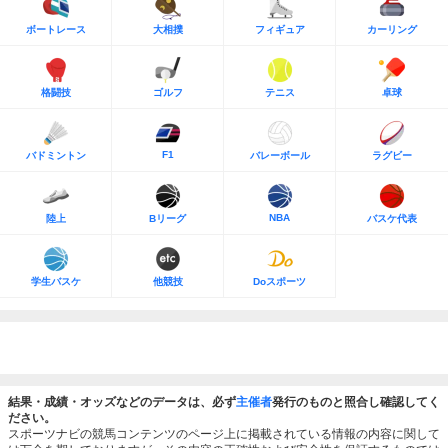
ボートレース
大相撲
フィギュア
カーリング
格闘技
ゴルフ
テニス
卓球
F1
バドミントン
バレーボール
ラグビー
NBA
陸上
Bリーグ
バスケ代表
学生バスケ
他競技
Doスポーツ
結果・成績・オッズなどのデータは、必ず
主催者
発行のものと照合し確認してく
ださい。
スポーツナビの競馬コンテンツのページ上に掲載されている情報の内容に関して