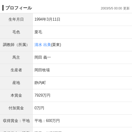
プロフィール
2003/5/5 00:00
生年月日
1994年3月11日
毛色
栗毛
調教師（所属）
清水 出美
(栗東)
馬主
岡田 義一
生産者
岡田牧場
産地
静内町
本賞金
7929万円
付加賞金
0万円
収得賞金：平地
平地：600万円