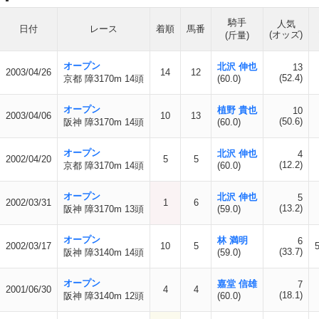
騎手
人気
日付
レース
着順
馬番
(オッズ)
(斤量)
オープン
北沢 伸也
13
2003/04/26
14
12
(52.4)
京都 障3170m 14頭
(60.0)
オープン
植野 貴也
10
2003/04/06
10
13
(50.6)
阪神 障3170m 14頭
(60.0)
オープン
北沢 伸也
4
2002/04/20
5
5
(12.2)
京都 障3170m 14頭
(60.0)
オープン
北沢 伸也
5
2002/03/31
1
6
(13.2)
阪神 障3170m 13頭
(59.0)
オープン
林 満明
6
2002/03/17
10
5
(33.7)
阪神 障3140m 14頭
(59.0)
オープン
嘉堂 信雄
7
2001/06/30
4
4
(18.1)
阪神 障3140m 12頭
(60.0)