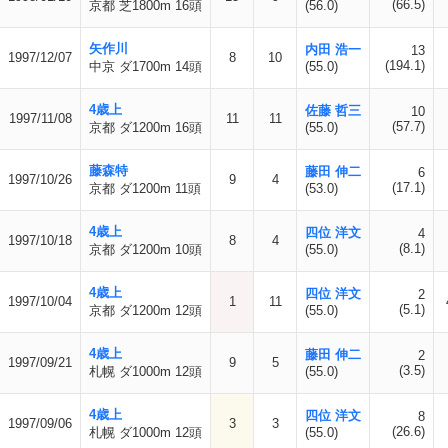
(66.5)
京都 芝1800m 16頭
(56.0)
矢作川
内田 浩一
13
1997/12/07
8
10
(194.1)
中京 ダ1700m 14頭
(55.0)
4歳上
佐藤 哲三
10
1997/11/08
11
11
(57.7)
京都 ダ1200m 16頭
(55.0)
藤森特
藤田 伸二
6
1997/10/26
9
4
(17.1)
京都 ダ1200m 11頭
(53.0)
4歳上
四位 洋文
4
1997/10/18
8
4
(8.1)
京都 ダ1200m 10頭
(55.0)
4歳上
四位 洋文
2
1997/10/04
1
11
(5.1)
京都 ダ1200m 12頭
(55.0)
4歳上
藤田 伸二
2
1997/09/21
9
5
(3.5)
札幌 ダ1000m 12頭
(55.0)
4歳上
四位 洋文
8
1997/09/06
3
3
(26.6)
札幌 ダ1000m 12頭
(55.0)