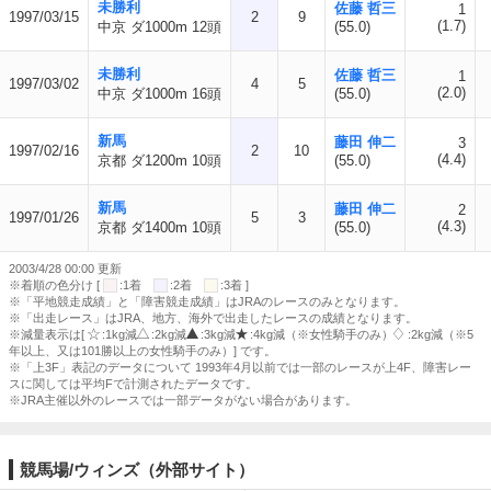
未勝利
佐藤 哲三
1
1997/03/15
2
9
(1.7)
中京 ダ1000m 12頭
(55.0)
未勝利
佐藤 哲三
1
1997/03/02
4
5
(2.0)
中京 ダ1000m 16頭
(55.0)
新馬
藤田 伸二
3
1997/02/16
2
10
(4.4)
京都 ダ1200m 10頭
(55.0)
新馬
藤田 伸二
2
1997/01/26
5
3
(4.3)
京都 ダ1400m 10頭
(55.0)
2003/4/28 00:00 更新
※着順の色分け [
:1着
:2着
:3着 ]
※「平地競走成績」と「障害競走成績」はJRAのレースのみとなります。
※「出走レース」はJRA、地方、海外で出走したレースの成績となります。
※減量表示は[
:1kg減
:2kg減
:3kg減
:4kg減（※女性騎手のみ）
:2kg減（※5
年以上、又は101勝以上の女性騎手のみ）] です。
※「上3F」表記のデータについて 1993年4月以前では一部のレースが上4F、障害レー
スに関しては平均Fで計測されたデータです。
※JRA主催以外のレースでは一部データがない場合があります。
競馬場/ウィンズ（外部サイト）