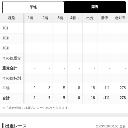
障害
平地
種別
1着
2着
3着
4着～
出走
勝率
連対率
-
-
-
-
-
-
-
JGI
-
-
-
-
-
-
-
JGII
-
-
-
-
-
-
-
JGIII
-
-
-
-
-
-
-
その他重賞
-
-
-
-
-
-
-
重賞合計
-
-
-
-
-
-
-
その他特別
2
3
5
8
18
.111
.278
平場
2
3
5
8
18
.111
.278
合計
※「総合成績」はJRAのレースのみとなります。
出走レース
2003/4/28 00:00