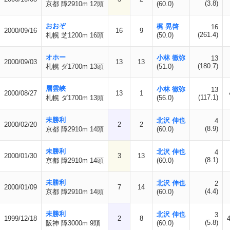
(3.8)
京都 障2910m 12頭
(60.0)
おおぞ
梶 晃啓
16
2000/09/16
16
9
(261.4)
札幌 芝1200m 16頭
(50.0)
オホー
小林 徹弥
13
2000/09/03
13
13
(180.7)
札幌 ダ1700m 13頭
(51.0)
層雲峡
小林 徹弥
13
2000/08/27
13
1
(117.1)
札幌 ダ1700m 13頭
(56.0)
未勝利
北沢 伸也
4
2000/02/20
2
2
(8.9)
京都 障2910m 14頭
(60.0)
未勝利
北沢 伸也
4
2000/01/30
3
13
(8.1)
京都 障2910m 14頭
(60.0)
未勝利
北沢 伸也
2
2000/01/09
7
14
(4.4)
京都 障2910m 14頭
(60.0)
未勝利
北沢 伸也
3
1999/12/18
2
8
(5.8)
阪神 障3000m 9頭
(60.0)