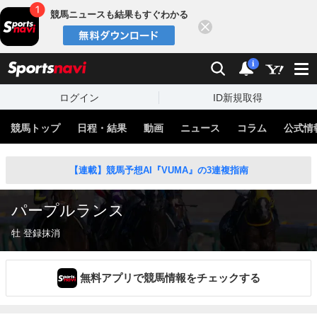
競馬ニュースも結果もすぐわかる
閉じる
スポーツナビ
検索
通知
i
ログイン
ID新規取得
競馬トップ
日程・結果
動画
ニュース
コラム
公式情
【連載】競馬予想AI『VUMA』の3連複指南
パープルランス
牡 登録抹消
無料アプリで競馬情報をチェックする