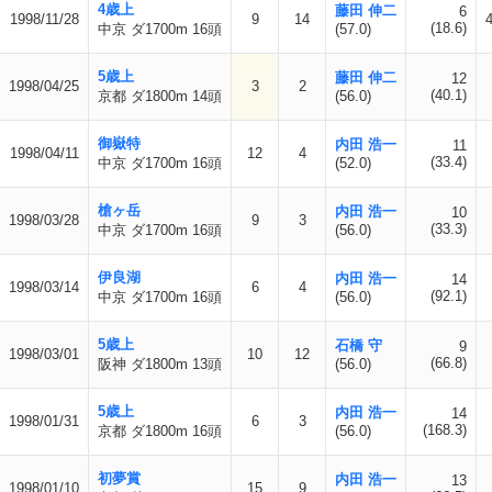
4歳上
藤田 伸二
6
1998/11/28
9
14
(18.6)
中京 ダ1700m 16頭
(57.0)
5歳上
藤田 伸二
12
1998/04/25
3
2
(40.1)
京都 ダ1800m 14頭
(56.0)
御嶽特
内田 浩一
11
1998/04/11
12
4
(33.4)
中京 ダ1700m 16頭
(52.0)
槍ヶ岳
内田 浩一
10
1998/03/28
9
3
(33.3)
中京 ダ1700m 16頭
(56.0)
伊良湖
内田 浩一
14
1998/03/14
6
4
(92.1)
中京 ダ1700m 16頭
(56.0)
5歳上
石橋 守
9
1998/03/01
10
12
(66.8)
阪神 ダ1800m 13頭
(56.0)
5歳上
内田 浩一
14
1998/01/31
6
3
(168.3)
京都 ダ1800m 16頭
(56.0)
初夢賞
内田 浩一
13
1998/01/10
15
9