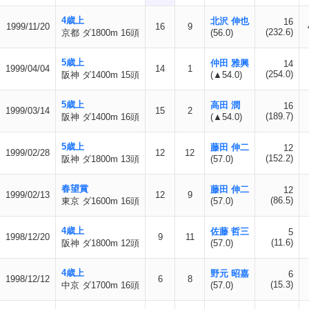
4歳上
北沢 伸也
16
1999/11/20
16
9
(232.6)
京都 ダ1800m 16頭
(56.0)
5歳上
仲田 雅興
14
1999/04/04
14
1
(254.0)
阪神 ダ1400m 15頭
(▲54.0)
5歳上
高田 潤
16
1999/03/14
15
2
(189.7)
阪神 ダ1400m 16頭
(▲54.0)
5歳上
藤田 伸二
12
1999/02/28
12
12
(152.2)
阪神 ダ1800m 13頭
(57.0)
春望賞
藤田 伸二
12
1999/02/13
12
9
(86.5)
東京 ダ1600m 16頭
(57.0)
4歳上
佐藤 哲三
5
1998/12/20
9
11
(11.6)
阪神 ダ1800m 12頭
(57.0)
4歳上
野元 昭嘉
6
1998/12/12
6
8
(15.3)
中京 ダ1700m 16頭
(57.0)