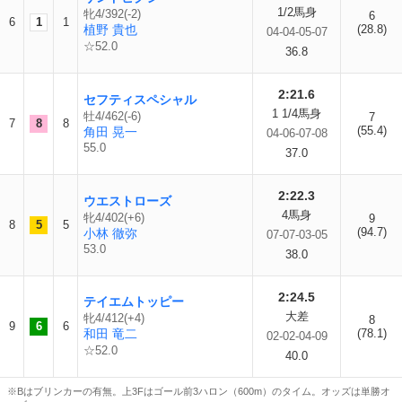
1/2馬身
牝4/392(-2)
6
6
1
1
植野 貴也
(28.8)
04-04-05-07
☆52.0
36.8
2:21.6
セフティスペシャル
1 1/4馬身
牡4/462(-6)
7
7
8
8
(55.4)
角田 晃一
04-06-07-08
55.0
37.0
2:22.3
ウエストローズ
4馬身
牝4/402(+6)
9
8
5
5
(94.7)
小林 徹弥
07-07-03-05
53.0
38.0
2:24.5
テイエムトッピー
大差
牝4/412(+4)
8
9
6
6
和田 竜二
(78.1)
02-02-04-09
☆52.0
40.0
※Bはブリンカーの有無。上3Fはゴール前3ハロン（600m）のタイム。オッズは単勝オ