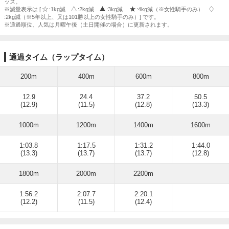
ッズ。
※減量表示は [
:1kg減
:2kg減
:3kg減
:4kg減（※女性騎手のみ）
:2kg減（※5年以上、又は101勝以上の女性騎手のみ）] です。
※通過順位、人気は月曜午後（土日開催の場合）に更新されます。
通過タイム（ラップタイム）
200m
400m
600m
800m
12.9
24.4
37.2
50.5
(12.9)
(11.5)
(12.8)
(13.3)
1000m
1200m
1400m
1600m
1:03.8
1:17.5
1:31.2
1:44.0
(13.3)
(13.7)
(13.7)
(12.8)
1800m
2000m
2200m
1:56.2
2:07.7
2:20.1
(12.2)
(11.5)
(12.4)