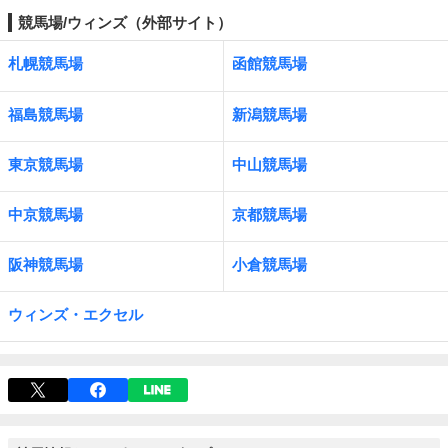
競馬場/ウィンズ（外部サイト）
札幌競馬場
函館競馬場
福島競馬場
新潟競馬場
東京競馬場
中山競馬場
中京競馬場
京都競馬場
阪神競馬場
小倉競馬場
ウィンズ・エクセル