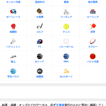
サッカー代表
高校年代
競馬
地方競馬
ボートレース
大相撲
フィギュア
カーリング
格闘技
ゴルフ
テニス
卓球
F1
バドミントン
バレーボール
ラグビー
NBA
陸上
Bリーグ
バスケ代表
学生バスケ
他競技
Doスポーツ
結果・成績・オッズなどのデータは、必ず
主催者
発行のものと照合し確認してく