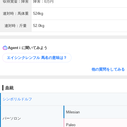
収得賞金：障害
障害：0万円
連対時：馬体重
524kg
連対時：斤量
52.0kg
Agent i に聞いてみよう
エイシンクレンフル 馬名の意味は？
他の質問をしてみる
血統
シンボリルドルフ
Milesian
パーソロン
Paleo