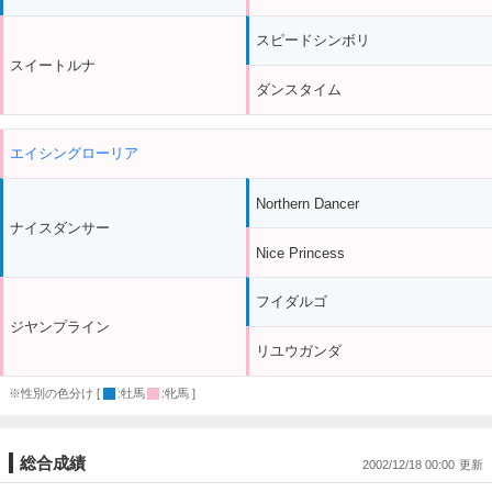
スピードシンボリ
スイートルナ
ダンスタイム
エイシングローリア
Northern Dancer
ナイスダンサー
Nice Princess
フイダルゴ
ジヤンプライン
リユウガンダ
※性別の色分け [
:牡馬
:牝馬 ]
総合成績
2002/12/18 00:00