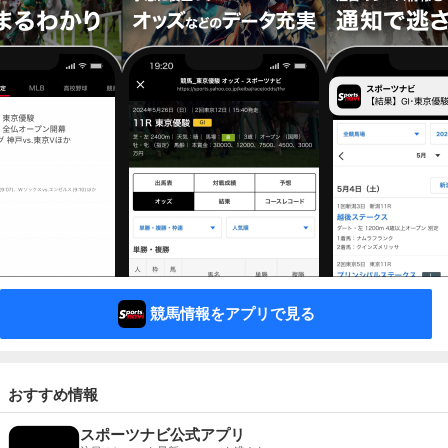
競馬情報をアプリで見る
おすすめ情報
スポーツナビ公式アプリ