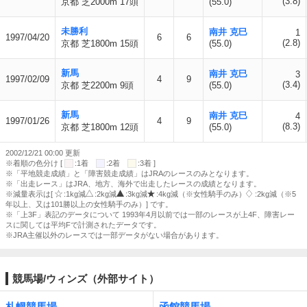
(3.8)
京都 芝2000m 17頭
(55.0)
未勝利
南井 克巳
1
1997/04/20
6
6
(2.8)
京都 芝1800m 15頭
(55.0)
新馬
南井 克巳
3
1997/02/09
4
9
(3.4)
京都 芝2200m 9頭
(55.0)
新馬
南井 克巳
4
1997/01/26
4
9
(8.3)
京都 芝1800m 12頭
(55.0)
2002/12/21 00:00 更新
※着順の色分け [
:1着
:2着
:3着 ]
※「平地競走成績」と「障害競走成績」はJRAのレースのみとなります。
※「出走レース」はJRA、地方、海外で出走したレースの成績となります。
※減量表示は[
:1kg減
:2kg減
:3kg減
:4kg減（※女性騎手のみ）
:2kg減（※5
年以上、又は101勝以上の女性騎手のみ）] です。
※「上3F」表記のデータについて 1993年4月以前では一部のレースが上4F、障害レー
スに関しては平均Fで計測されたデータです。
※JRA主催以外のレースでは一部データがない場合があります。
競馬場/ウィンズ（外部サイト）
札幌競馬場
函館競馬場