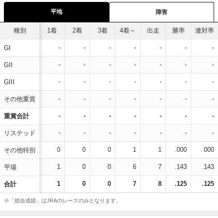
平地
障害
種別
1着
2着
3着
4着～
出走
勝率
連対率
-
-
-
-
-
-
-
GI
-
-
-
-
-
-
-
GII
-
-
-
-
-
-
-
GIII
-
-
-
-
-
-
-
その他重賞
-
-
-
-
-
-
-
重賞合計
-
-
-
-
-
-
-
リステッド
0
0
0
1
1
.000
.000
その他特別
1
0
0
6
7
.143
.143
平場
1
0
0
7
8
.125
.125
合計
※「総合成績」はJRAのレースのみとなります。