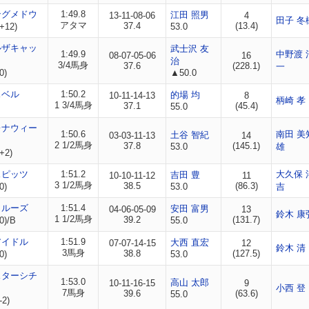
ングメドウ
1:49.8
江田 照男
13-11-08-06
4
田子 冬
アタマ
37.4
(13.4)
+12)
53.0
ルザキャッ
武士沢 友
1:49.9
中野渡 
08-07-05-06
16
治
3/4馬身
37.6
(228.1)
一
0)
▲50.0
スベル
1:50.2
的場 均
10-11-14-13
8
柄崎 孝
1 3/4馬身
37.1
(45.4)
55.0
レナウィー
1:50.6
南田 美
土谷 智紀
03-03-11-13
14
2 1/2馬身
37.8
(145.1)
53.0
雄
+2)
スピッツ
1:51.2
大久保 
吉田 豊
10-10-11-12
11
3 1/2馬身
38.5
(86.3)
0)
53.0
吉
クルーズ
1:51.4
安田 富男
04-06-05-09
13
鈴木 康
1 1/2馬身
39.2
(131.7)
0)/B
55.0
アイドル
1:51.9
大西 直宏
07-07-14-15
12
鈴木 清
3馬身
38.8
(127.5)
0)
53.0
スターシチ
1:53.0
高山 太郎
10-11-16-15
9
小西 登
7馬身
39.6
(63.6)
55.0
-2)