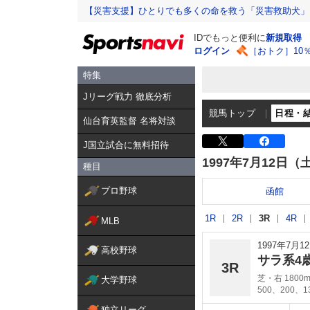
【災害支援】ひとりでも多くの命を救う「災害救助犬」
IDでもっと便利に
新規取得
ログイン
［おトク］10
特集
Jリーグ戦力 徹底分析
競馬トップ
日程・
仙台育英監督 名将対談
J国立試合に無料招待
1997年7月12日（
種目
プロ野球
函館
1R
2R
3R
4R
MLB
1997年7月
高校野球
サラ系4
3R
芝・右 1800
大学野球
500、200、
独立リーグ