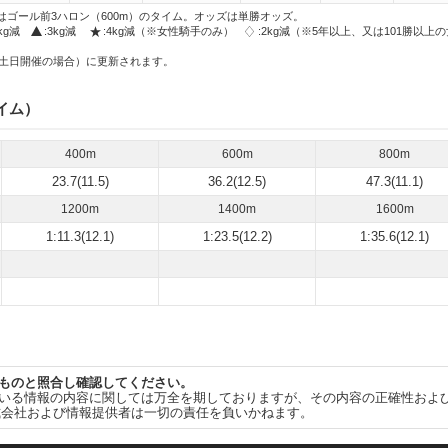
はゴール前3ハロン（600m）のタイム。オッズは単勝オッズ。
2kg減
:3kg減
:4kg減（※女性騎手のみ）
:2kg減（※5年以上、又は101勝以上
土日開催の場合）に更新されます。
イム）
400m
600m
800m
23.7(11.5)
36.2(12.5)
47.3(11.1)
1200m
1400m
1600m
1:11.3(12.1)
1:23.5(12.2)
1:35.6(12.1)
ものと照合し確認してください。
いる情報の内容に関しては万全を期しておりますが、その内容の正確性およ
式会社および情報提供者は一切の責任を負いかねます。