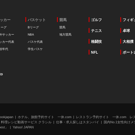
ッカー
バスケット
競馬
ゴルフ
フィギ
リーグ
Bリーグ
競馬
テニス
卓球
外サッカー
NBA
地方競馬
格闘技
大相撲
ッカー代表
バスケ代表
校年代
学生バスケ
NFL
ボート
to
kjapan
ホテル、旅館予約サイト 一休.com
レストラン予約サイト 一休.com レ
料理レシピ動画サービス クラシル
仕事・求人探しはスタンバイ
国内No.1女性向けメデ
st」
Yahoo! JAPAN