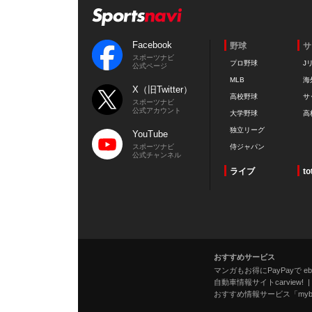
Facebook
野球
サ
スポーツナビ
プロ野球
J
公式ページ
MLB
海
X（旧Twitter）
高校野球
サ
スポーツナビ
公式アカウント
大学野球
高
独立リーグ
YouTube
スポーツナビ
侍ジャパン
公式チャンネル
ライブ
to
おすすめサービス
マンガもお得にPayPayで eboo
自動車情報サイトcarview!
おすすめ情報サービス「mybe