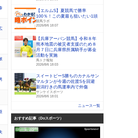
泰
【エルムS】夏競馬で勝率
100％！この夏最も狙いたい1頭
競馬ラボ
2026/8/6 18:07
広
【兵庫アーバン競馬】令和８年
熊本地震の被災者支援のため８
月７日に兵庫県所属騎手が募金
活動を実施
敏
馬トク報知
2026/8/6 18:03
スイートピーS勝ちのカナルサン
男
マルタンが今週の佐渡Sを回避
新潟行きの馬運車内で外傷
サンケイスポーツ
2026/8/6 18:01
ニュース一覧
亜
おすすめ記事（Doスポーツ）
夫