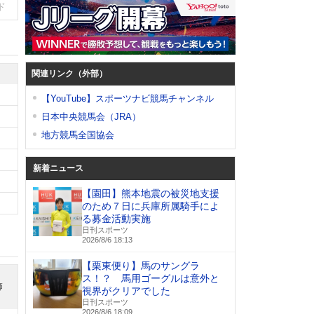
ド
関連リンク（外部）
【YouTube】スポーツナビ競馬チャンネル
日本中央競馬会（JRA）
地方競馬全国協会
新着ニュース
【園田】熊本地震の被災地支援
のため７日に兵庫所属騎手によ
る募金活動実施
日刊スポーツ
2026/8/6 18:13
【栗東便り】馬のサングラ
ス！？ 馬用ゴーグルは意外と
師
視界がクリアでした
日刊スポーツ
2026/8/6 18:09