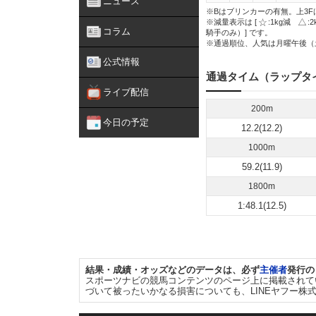
ニュース
※Bはブリンカーの有無。上3F
※減量表示は [
:1kg減
:
コラム
騎手のみ）] です。
※通過順位、人気は月曜午後（
公式情報
通過タイム（ラップタ
ライブ配信
200m
今日の予定
12.2(12.2)
1000m
59.2(11.9)
1800m
1:48.1(12.5)
結果・成績・オッズなどのデータは、必ず
主催者
発行の
スポーツナビの競馬コンテンツのページ上に掲載されて
づいて被ったいかなる損害についても、LINEヤフー株