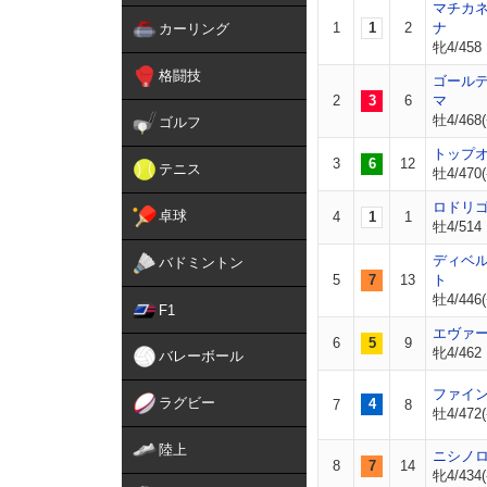
マチカ
1
1
2
ナ
カーリング
牝4/458
格闘技
ゴール
2
3
6
マ
牡4/468(
ゴルフ
トップ
3
6
12
テニス
牡4/470(
ロドリ
卓球
4
1
1
牡4/514
ディベ
バドミントン
5
7
13
ト
牡4/446(
F1
エヴァ
6
5
9
牝4/462
バレーボール
ファイ
ラグビー
4
7
8
牡4/472(
陸上
ニシノ
8
7
14
牝4/434(