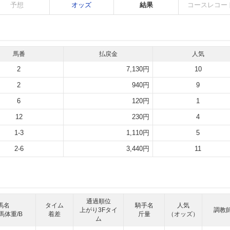
予想
オッズ
結果
コースレコー
馬番
払戻金
人気
2
7,130円
10
2
940円
9
6
120円
1
12
230円
4
1-3
1,110円
5
2-6
3,440円
11
通過順位
馬名
タイム
騎手名
人気
上がり3Fタイ
調教
馬体重/B
着差
斤量
（オッズ）
ム