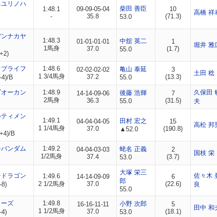
ネユリノハ
柴田 善臣
1:48.1
09-09-05-04
10
高橋 祥
-
35.8
(71.3)
53.0
デンナカヤ
1:48.3
中舘 英二
01-01-01-01
1
堀井 雅
1馬身
37.0
(1.7)
55.0
+2)
オブライフ
1:48.6
亀山 泰延
02-02-02-02
3
土田 稔
1 3/4馬身
37.2
(13.3)
-4)/B
55.0
ゴオーカン
1:48.9
久保田 
後藤 浩輝
14-14-09-06
7
2馬身
36.3
(31.5)
55.0
夫
ルティメン
1:49.1
田村 宏之
04-04-04-05
15
高松 邦
1 1/4馬身
37.0
(190.8)
▲52.0
+4)/B
ーバンダム
1:49.2
蛯名 正義
04-04-03-03
2
国枝 栄
1/2馬身
37.4
(3.7)
53.0
大塚 栄三
ンドラゴン
佐々木 
1:49.6
14-14-09-09
6
郎
2 1/2馬身
37.0
(22.6)
-8)
良
55.0
ローズ
1:49.8
小野 次郎
16-16-11-11
5
田中 和
1 1/2馬身
37.0
(18.1)
-4)
53.0