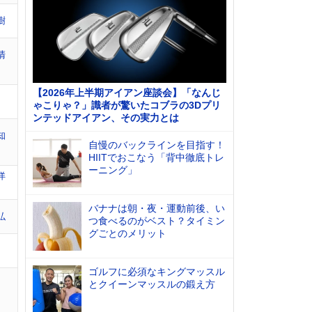
樹
清
【2026年上半期アイアン座談会】「なんじ
ゃこりゃ？」識者が驚いたコブラの3Dプリ
ンテッドアイアン、その実力とは
知
自慢のバックラインを目指す！
HIITでおこなう「背中徹底トレ
ーニング」
洋
バナナは朝・夜・運動前後、い
弘
つ食べるのがベスト？タイミン
グごとのメリット
ゴルフに必須なキングマッスル
とクイーンマッスルの鍛え方