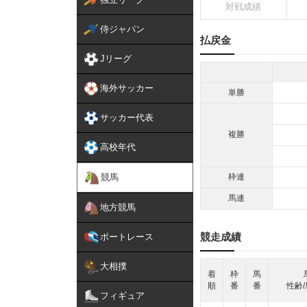
対戦成績
侍ジャパン
払戻金
Jリーグ
海外サッカー
単勝
サッカー代表
複勝
高校年代
競馬
枠連
馬連
地方競馬
競走成績
ボートレース
大相撲
着
枠
馬
順
番
番
性齢/
フィギュア