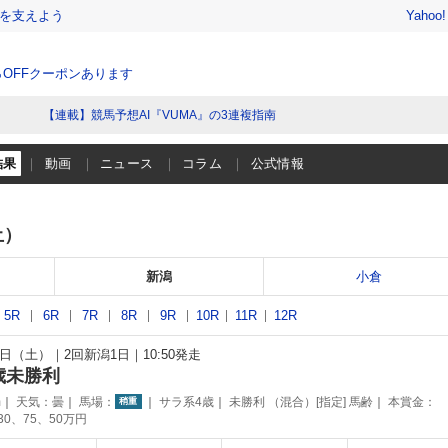
を支えよう
Yahoo
％OFFクーポンあります
【連載】競馬予想AI『VUMA』の3連複指南
結果
動画
ニュース
コラム
公式情報
土）
新潟
小倉
5R
6R
7R
8R
9R
10R
11R
12R
12日（土）
2回新潟1日
10:50発走
歳未勝利
m
天気：
曇
馬場：
サラ系4歳
未勝利 （混合）[指定] 馬齢
本賞金：
稍重
130、75、50万円