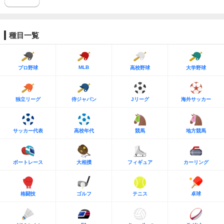
種目一覧
MLB
プロ野球
高校野球
大学野球
独立リーグ
侍ジャパン
Jリーグ
海外サッカー
サッカー代表
高校年代
競馬
地方競馬
ボートレース
大相撲
フィギュア
カーリング
格闘技
ゴルフ
テニス
卓球