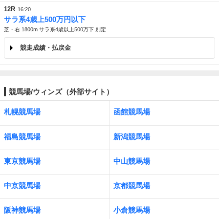
12R
16:20
サラ系4歳上500万円以下
芝・右 1800m サラ系4歳以上500万下 別定
競走成績・払戻金
競馬場/ウィンズ（外部サイト）
札幌競馬場
函館競馬場
福島競馬場
新潟競馬場
東京競馬場
中山競馬場
中京競馬場
京都競馬場
阪神競馬場
小倉競馬場