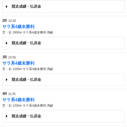
競走成績・払戻金
2R
10:30
サラ系4歳未勝利
芝・右 1800m サラ系4歳未勝利 馬齢
競走成績・払戻金
3R
10:55
サラ系4歳未勝利
芝・右 1200m サラ系4歳未勝利 馬齢
競走成績・払戻金
4R
11:25
サラ系4歳未勝利
芝・右 1200m サラ系4歳未勝利 馬齢
競走成績・払戻金