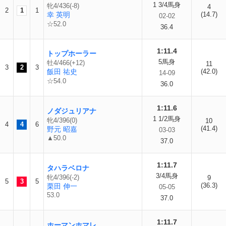
1 3/4馬身
牝4/436(-8)
4
2
1
1
幸 英明
(14.7)
02-02
☆52.0
36.4
1:11.4
トップホーラー
5馬身
牡4/466(+12)
11
3
2
3
飯田 祐史
(42.0)
14-09
☆54.0
36.0
1:11.6
ノダジュリアナ
1 1/2馬身
牝4/396(0)
10
4
4
6
(41.4)
野元 昭嘉
03-03
▲50.0
37.0
1:11.7
タハラベロナ
3/4馬身
牝4/396(-2)
9
5
3
5
(36.3)
栗田 伸一
05-05
53.0
37.0
1:11.7
ホーマンホマレ