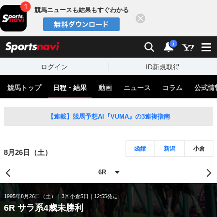
競馬ニュースも結果もすぐわかる
閉じる
スポーツナビ
検索
通知
i
ログイン
ID新規取得
競馬トップ
日程・結果
動画
ニュース
コラム
公式情
【連載】競馬予想AI『VUMA』の3連複指南
函館
新潟
小倉
8月26日（土）
1995年8月26日（土）
3回小倉5日
12:55発走
6R サラ系4歳未勝利