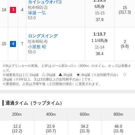
1:13.5
カイシュウオバコ
6馬身
牝4/492(-2)
15
14
3
4
(317.3)
塚越 一弘
15-15
53.0
37.9
1:13.7
ロングスイング
1 1/4馬身
牡4/466(-4)
2
15
4
7
(9.8)
小屋敷 昭
11-14
55.0
38.4
※Bはブリンカーの有無。上3Fはゴール前3ハロン（600m）のタイム。オッズは単勝オ
ッズ。
※減量表示は [
:1kg減
:2kg減
:3kg減
:4kg減（※女性騎手のみ）
:2kg減（※5年以上、又は101勝以上の女性騎手のみ）] です。
※通過順位、人気は月曜午後（土日開催の場合）に更新されます。
通過タイム（ラップタイム）
200m
400m
600m
800m
12.2
22.9
34.2
46.0
(12.2)
(10.7)
(11.3)
(11.8)