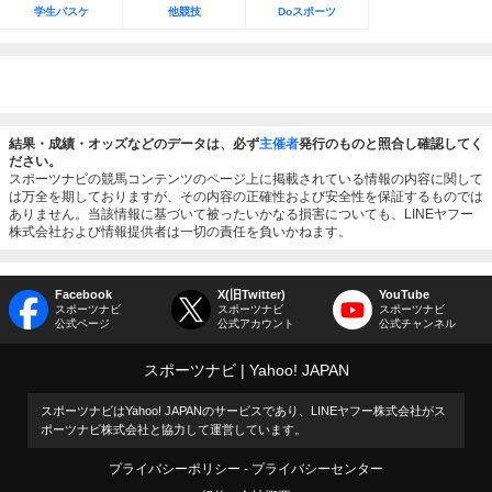
学生バスケ
他競技
Doスポーツ
結果・成績・オッズなどのデータは、必ず
主催者
発行のものと照合し確認してく
ださい。
スポーツナビの競馬コンテンツのページ上に掲載されている情報の内容に関して
は万全を期しておりますが、その内容の正確性および安全性を保証するものでは
ありません。当該情報に基づいて被ったいかなる損害についても、LINEヤフー
株式会社および情報提供者は一切の責任を負いかねます。
Facebook
X(旧Twitter)
YouTube
スポーツナビ
スポーツナビ
スポーツナビ
公式ページ
公式アカウント
公式チャンネル
スポーツナビ
Yahoo! JAPAN
スポーツナビはYahoo! JAPANのサービスであり、LINEヤフー株式会社がス
ポーツナビ株式会社と協力して運営しています。
プライバシーポリシー
プライバシーセンター