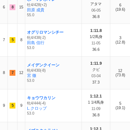
アタマ
牡4/428(+2)
6
6
8
15
(19.6)
田原 成貴
06-05
55.0
36.8
1:11.8
オグリロマンシチー
1/2馬身
牝4/438(-2)
3
7
5
8
(12.8)
田島 信行
11-05
53.0
36.6
1:11.9
メイデンクイーン
クビ
牝4/430(-8)
12
8
7
12
(73.8)
宮 徹
03-04
53.0
37.3
1:12.1
キョウワカリン
1 1/4馬身
牝4/444(-4)
5
9
5
9
(19.1)
L.クロップ
11-09
53.0
36.8
1:12.1