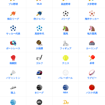
MLB
プロ野球
高校野球
大学野球
独立リーグ
侍ジャパン
Jリーグ
海外サッカー
サッカー代表
高校年代
競馬
地方競馬
ボートレース
大相撲
フィギュア
カーリング
格闘技
ゴルフ
テニス
卓球
F1
バドミントン
バレーボール
ラグビー
NBA
陸上
Bリーグ
バスケ代表