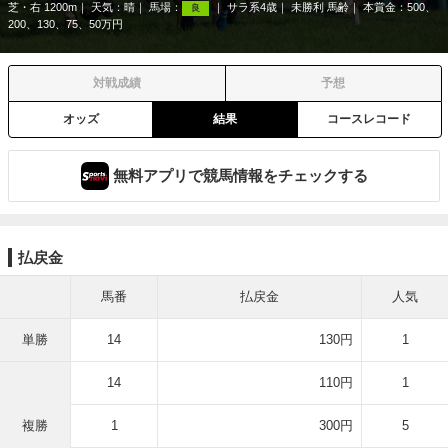
芝・右 1200m
天気：
晴
馬場：
サラ系4歳
未勝利 馬齢
本賞金：500、
良
200、130、75、50万円
対戦成績
予想
オッズ
結果
コースレコード
無料アプリで競馬情報をチェックする
払戻金
馬番
払戻金
人気
単勝
14
130円
1
14
110円
1
複勝
1
300円
5