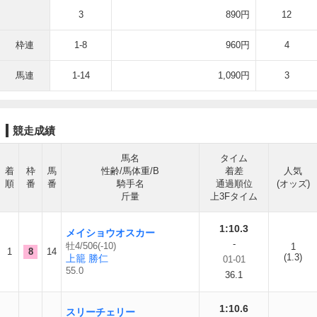
3
890円
12
枠連
1-8
960円
4
馬連
1-14
1,090円
3
競走成績
馬名
タイム
着
枠
馬
性齢/馬体重/B
着差
人気
順
番
番
騎手名
通過順位
(オッズ)
斤量
上3Fタイム
1:10.3
メイショウオスカー
-
牡4/506(-10)
1
1
8
14
(1.3)
上籠 勝仁
01-01
55.0
36.1
1:10.6
スリーチェリー