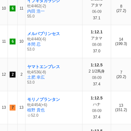
イブキタカラジシ
アタマ
牡4/462(-2)
8
10
6
11
(27.2)
内田 浩一
06-09
55.0
37.1
1:12.1
メルバプリンセス
アタマ
牝4/440(-6)
14
11
6
10
(199.3)
本間 忍
08-08
53.0
37.0
1:12.5
ヤマトエンプレス
2 1/2馬身
牝4/536(-8)
7
12
2
2
(20.2)
土肥 幸広
08-09
53.0
37.4
1:12.5
モリノプランタン
ハナ
牝4/454(+6)
13
13
7
13
植野 貴也
(151.2)
08-09
☆52.0
37.4