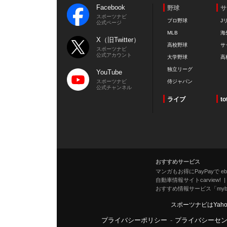
Facebook
野球
サ
スポーツナビ
プロ野球
J
公式ページ
MLB
海
X（旧Twitter）
高校野球
サ
スポーツナビ
公式アカウント
大学野球
高
独立リーグ
YouTube
スポーツナビ
侍ジャパン
公式チャンネル
ライブ
to
おすすめサービス
マンガもお得にPayPayで eboo
自動車情報サイトcarview!
おすすめ情報サービス「mybe
スポーツナビはYah
プライバシーポリシー
-
プライバシーセ