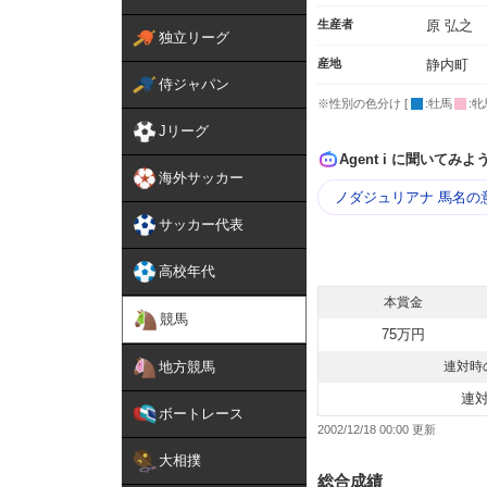
生産者
原 弘之
独立リーグ
産地
静内町
侍ジャパン
※性別の色分け [
:牡馬
:牝
Jリーグ
Agent i に聞いてみよ
海外サッカー
ノダジュリアナ 馬名の
サッカー代表
高校年代
本賞金
競馬
75万円
地方競馬
連対時
連
ボートレース
2002/12/18 00:00
大相撲
総合成績