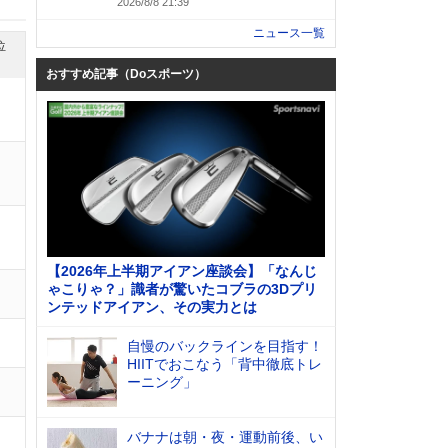
2026/8/8 21:39
ニュース一覧
位
おすすめ記事（Doスポーツ）
【2026年上半期アイアン座談会】「なんじ
ゃこりゃ？」識者が驚いたコブラの3Dプリ
ンテッドアイアン、その実力とは
自慢のバックラインを目指す！
HIITでおこなう「背中徹底トレ
ーニング」
バナナは朝・夜・運動前後、い