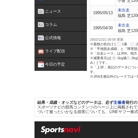
小倉 芝120
未出走
ニュース
1995/05/13
福島 芝120
コラム
未出走
1995/04/30
福島 芝120
公式情報
2002/12/21 00:00 更新
※着順の色分け [
:1着
※「平地競走成績」と「障害競
ライブ配信
※「出走レース」はJRA、地
※減量表示は[
:1kg減
:2k
み）] です。
今日の予定
※「上3F」表記のデータについ
す。
※JRA主催以外のレースでは
結果・成績・オッズなどのデータは、必ず
主催者
発行の
スポーツナビの競馬コンテンツのページ上に掲載されて
づいて被ったいかなる損害についても、LINEヤフー株