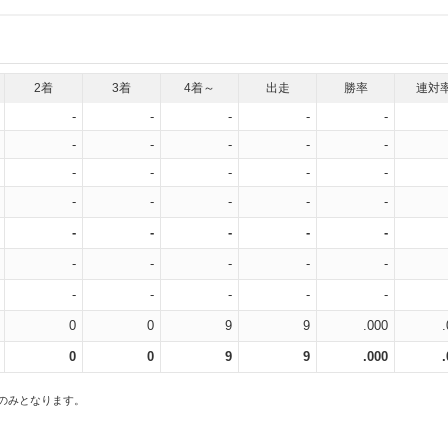
2着
3着
4着～
出走
勝率
連対
-
-
-
-
-
-
-
-
-
-
-
-
-
-
-
-
-
-
-
-
-
-
-
-
-
-
-
-
-
-
-
-
-
-
-
0
0
9
9
.000
0
0
9
9
.000
スのみとなります。