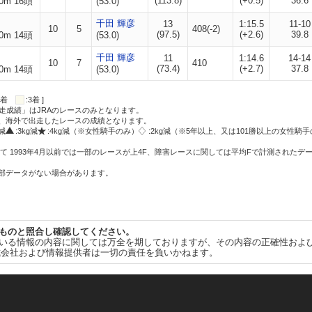
(113.8)
(+0.5)
36.6
0m 16頭
(53.0)
千田 輝彦
13
1:15.5
11-10
10
5
408(-2)
(97.5)
(+2.6)
39.8
0m 14頭
(53.0)
千田 輝彦
11
1:14.6
14-14
10
7
410
(73.4)
(+2.7)
37.8
0m 14頭
(53.0)
:2着
:3着 ]
走成績」はJRAのレースのみとなります。
方、海外で出走したレースの成績となります。
g減
:3kg減
:4kg減（※女性騎手のみ）
:2kg減（※5年以上、又は101勝以上の女性騎手
て 1993年4月以前では一部のレースが上4F、障害レースに関しては平均Fで計測されたデ
一部データがない場合があります。
ものと照合し確認してください。
いる情報の内容に関しては万全を期しておりますが、その内容の正確性およ
式会社および情報提供者は一切の責任を負いかねます。