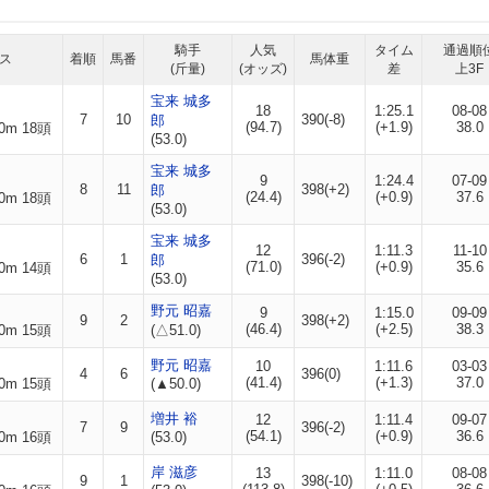
騎手
人気
タイム
通過順
ス
着順
馬番
馬体重
(斤量)
(オッズ)
差
上3F
宝来 城多
18
1:25.1
08-08
7
10
390(-8)
郎
(94.7)
(+1.9)
38.0
0m 18頭
(53.0)
宝来 城多
9
1:24.4
07-09
8
11
398(+2)
郎
(24.4)
(+0.9)
37.6
0m 18頭
(53.0)
宝来 城多
12
1:11.3
11-10
6
1
396(-2)
郎
(71.0)
(+0.9)
35.6
0m 14頭
(53.0)
野元 昭嘉
9
1:15.0
09-09
9
2
398(+2)
(46.4)
(+2.5)
38.3
0m 15頭
(△51.0)
野元 昭嘉
10
1:11.6
03-03
4
6
396(0)
(41.4)
(+1.3)
37.0
0m 15頭
(▲50.0)
増井 裕
12
1:11.4
09-07
7
9
396(-2)
(54.1)
(+0.9)
36.6
0m 16頭
(53.0)
岸 滋彦
13
1:11.0
08-08
9
1
398(-10)