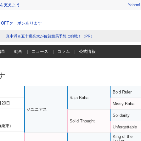
を支えよう
Yahoo
％OFFクーポンあります
真中満＆五十嵐亮太が佐賀競馬予想に挑戦！（PR）
結果
動画
ニュース
コラム
公式情報
ナ
Bold Ruler
Raja Baba
月20日
Missy Baba
ジユニアス
Solidarity
Solid Thought
(栗東)
Unforgettable
King of the
Tudors