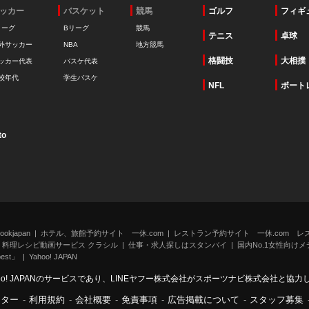
ッカー
バスケット
競馬
ゴルフ
フィギ
リーグ
Bリーグ
競馬
テニス
卓球
外サッカー
NBA
地方競馬
格闘技
大相撲
ッカー代表
バスケ代表
校年代
学生バスケ
NFL
ボート
to
kjapan
ホテル、旅館予約サイト 一休.com
レストラン予約サイト 一休.com レ
料理レシピ動画サービス クラシル
仕事・求人探しはスタンバイ
国内No.1女性向けメデ
st」
Yahoo! JAPAN
oo! JAPANのサービスであり、LINEヤフー株式会社がスポーツナビ株式会社と協
ンター
-
利用規約
-
会社概要
-
免責事項
-
広告掲載について
-
スタッフ募集