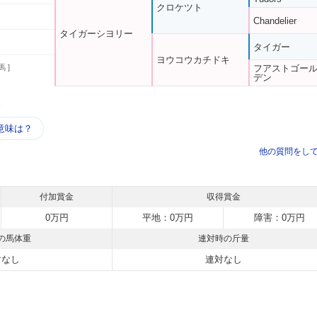
クロケツト
Chandelier
タイガーシヨリー
タイガー
ヨウコウカチドキ
馬 ]
フアストゴー
デン
う
意味は？
他の質問をし
付加賞金
収得賞金
0万円
平地：0万円
障害：0万円
の馬体重
連対時の斤量
対なし
連対なし