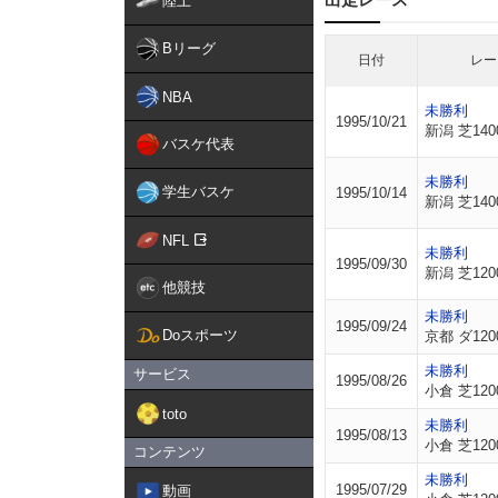
陸上
Bリーグ
日付
レー
NBA
未勝利
1995/10/21
新潟 芝140
バスケ代表
未勝利
学生バスケ
1995/10/14
新潟 芝140
NFL
未勝利
1995/09/30
新潟 芝120
他競技
未勝利
1995/09/24
Doスポーツ
京都 ダ120
未勝利
サービス
1995/08/26
小倉 芝120
toto
未勝利
1995/08/13
小倉 芝120
コンテンツ
未勝利
1995/07/29
動画