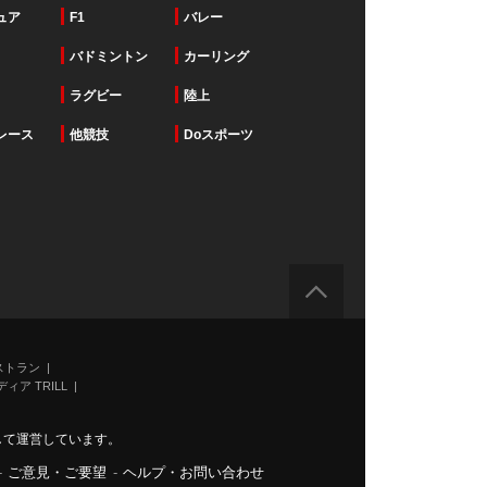
ュア
F1
バレー
バドミントン
カーリング
ラグビー
陸上
レース
他競技
Doスポーツ
ストラン
ィア TRILL
力して運営しています。
-
ご意見・ご要望
-
ヘルプ・お問い合わせ