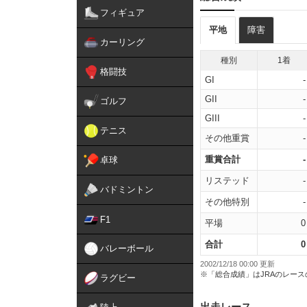
フィギュア
平地
障害
カーリング
種別
1着
格闘技
GI
-
GII
-
ゴルフ
GIII
-
テニス
その他重賞
-
重賞合計
-
卓球
リステッド
-
バドミントン
その他特別
-
F1
平場
0
合計
0
バレーボール
2002/12/18 00:00 更新
※「総合成績」はJRAのレー
ラグビー
出走レース