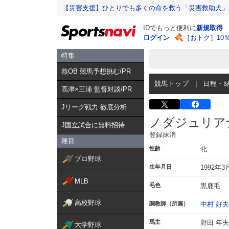
【災害支援】ひとりでも多くの命を救う「災害救助犬」
IDでもっと便利に
新規取得
ログイン
［おトク］10
特集
燕OB 競馬予想挑む/PR
競馬トップ
日程・
髙津×三浦 監督対談/PR
Jリーグ戦力 徹底分析
ノダジュリア
J国立試合に無料招待
登録抹消
種目
性齢
牝
プロ野球
生年月日
1992年3
MLB
毛色
黒鹿毛
高校野球
調教師（所属）
中村 好夫
馬主
野田 年夫
大学野球