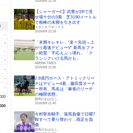
2026/8/8 22:35
【シャーガーC】武豊が2Rで見
せ場十分の3着 芝3190メートル
で相棒の末脚を引き出す
率
スポニチアネックス
2026/8/8 22:29
-
「末脚キレキレ」“楽々先頭→上
-
がり最速デビューV” 新馬をファ
-
ン絶賛「手応えぶっ壊れ」「ク
ラシックいける馬かも」
-
ABEMA TIMES
2026/8/8 22:00
-
2.8億円ホース・アトミックリー
-
チはデビュー4着…藤田晋オーナ
-
ー所有、馬名は「麻雀のリーチ
の極限状態」
.000
競馬のおはなし
2026/8/8 21:45
.000
今村聖奈騎手、落馬負傷で日曜7
鞍すべて乗り替わり…両足を負
傷
競馬のおはなし