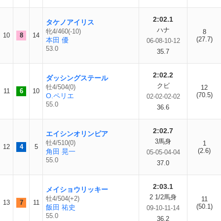
2:02.1
タケノアイリス
ハナ
牝4/460(-10)
8
10
8
14
(27.7)
本田 優
06-08-10-12
53.0
35.7
2:02.2
ダッシングステール
クビ
牡4/504(0)
12
11
6
10
(70.5)
O.ペリエ
02-02-02-02
55.0
36.6
2:02.7
エイシンオリンピア
3馬身
牡4/510(0)
1
12
4
5
(2.6)
角田 晃一
05-05-04-04
55.0
37.0
2:03.1
メイショウリッキー
2 1/2馬身
牡4/504(+2)
11
13
7
11
(50.1)
飯田 祐史
09-10-11-14
55.0
36.2