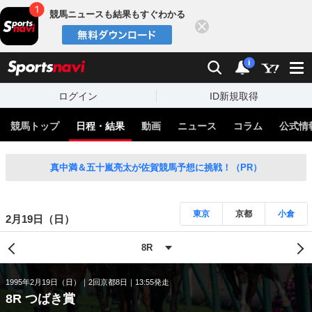
競馬ニュースも結果もすぐわかる
閉じる
スポーツナビ
検索
通知
i
ログイン
ID新規取得
競馬トップ
日程・結果
動画
ニュース
コラム
公式情
真中満＆五十嵐亮太が佐賀競馬予想に挑戦！（PR）
東京
京都
小倉
2月19日（日）
1995年2月19日（日）
2回京都8日
13:55発走
8R つばき賞