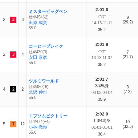
2:01.6
ミスタービッグベン
ハナ
牡4/454(-2)
9
2
3
3
(29.2)
田原 成貴
14-13-11-11
55.0
35.2
2:01.6
コーヒーブレイク
ハナ
牡4/430(0)
7
2
3
4
(21.7)
安田 康彦
13-13-11-07
55.0
35.2
2:01.7
ツルミワールド
3/4馬身
牡4/480(-6)
3
4
2
2
(7.2)
北沢 伸也
03-03-04-04
55.0
35.9
2:02.0
エプソムビクトリー
1 3/4馬身
牡4/474(+4)
10
5
7
12
(32.5)
小林 徹弥
01-01-01-01
55.0
36.4