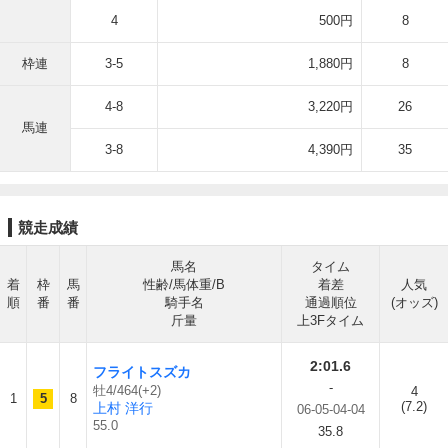
4
500円
8
枠連
3-5
1,880円
8
4-8
3,220円
26
馬連
3-8
4,390円
35
競走成績
馬名
タイム
着
枠
馬
性齢/馬体重/B
着差
人気
順
番
番
騎手名
通過順位
(オッズ)
斤量
上3Fタイム
2:01.6
フライトスズカ
-
牡4/464(+2)
4
1
5
8
(7.2)
上村 洋行
06-05-04-04
55.0
35.8