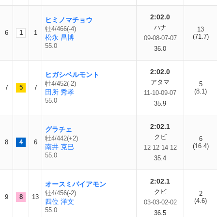
2:02.0
ヒミノマチョウ
ハナ
牡4/466(-4)
13
6
1
1
(71.7)
松永 昌博
09-08-07-07
55.0
36.0
2:02.0
ヒガシベルモント
アタマ
牡4/452(-2)
5
7
5
7
(8.1)
田所 秀孝
11-10-09-07
55.0
35.9
2:02.1
グラチェ
クビ
牡4/442(+2)
6
8
4
6
(16.4)
南井 克巳
12-12-14-12
55.0
35.4
2:02.1
オースミバイアモン
クビ
牡4/456(-2)
2
9
8
13
(4.6)
四位 洋文
03-03-02-02
55.0
36.5