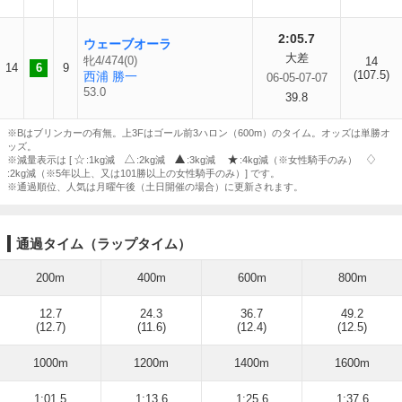
2:05.7
ウェーブオーラ
大差
牝4/474(0)
14
14
6
9
(107.5)
西浦 勝一
06-05-07-07
53.0
39.8
※Bはブリンカーの有無。上3Fはゴール前3ハロン（600m）のタイム。オッズは単勝オ
ッズ。
※減量表示は [
:1kg減
:2kg減
:3kg減
:4kg減（※女性騎手のみ）
:2kg減（※5年以上、又は101勝以上の女性騎手のみ）] です。
※通過順位、人気は月曜午後（土日開催の場合）に更新されます。
通過タイム（ラップタイム）
200m
400m
600m
800m
12.7
24.3
36.7
49.2
(12.7)
(11.6)
(12.4)
(12.5)
1000m
1200m
1400m
1600m
1:01.5
1:13.6
1:25.6
1:37.6