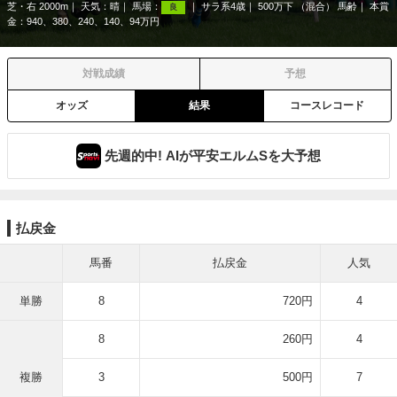
芝・右 2000m
天気：
晴
馬場：
サラ系4歳
500万下 （混合） 馬齢
本賞
良
金：940、380、240、140、94万円
対戦成績
予想
オッズ
結果
コースレコード
先週的中! AIが平安エルムSを大予想
払戻金
馬番
払戻金
人気
単勝
8
720円
4
8
260円
4
複勝
3
500円
7