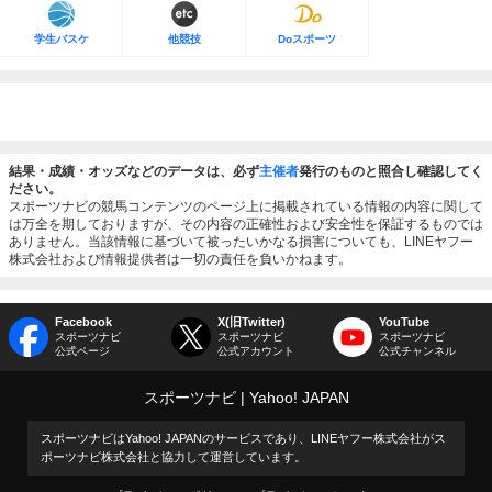
学生バスケ
他競技
Doスポーツ
結果・成績・オッズなどのデータは、必ず
主催者
発行のものと照合し確認してく
ださい。
スポーツナビの競馬コンテンツのページ上に掲載されている情報の内容に関して
は万全を期しておりますが、その内容の正確性および安全性を保証するものでは
ありません。当該情報に基づいて被ったいかなる損害についても、LINEヤフー
株式会社および情報提供者は一切の責任を負いかねます。
Facebook
X(旧Twitter)
YouTube
スポーツナビ
スポーツナビ
スポーツナビ
公式ページ
公式アカウント
公式チャンネル
スポーツナビ
Yahoo! JAPAN
スポーツナビはYahoo! JAPANのサービスであり、LINEヤフー株式会社がス
ポーツナビ株式会社と協力して運営しています。