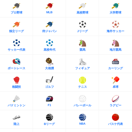
MLB
プロ野球
高校野球
大学野球
独立リーグ
侍ジャパン
Jリーグ
海外サッカー
サッカー代表
高校年代
競馬
地方競馬
ボートレース
大相撲
フィギュア
カーリング
格闘技
ゴルフ
テニス
卓球
F1
バドミントン
バレーボール
ラグビー
NBA
陸上
Bリーグ
バスケ代表