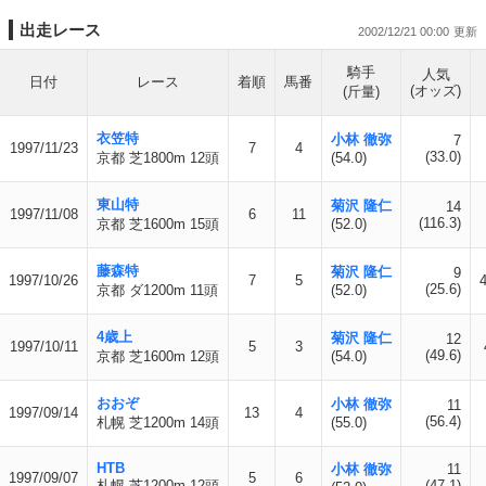
出走レース
2002/12/21 00:00
騎手
人気
日付
レース
着順
馬番
(オッズ)
(斤量)
衣笠特
小林 徹弥
7
1997/11/23
7
4
(33.0)
京都 芝1800m 12頭
(54.0)
東山特
菊沢 隆仁
14
1997/11/08
6
11
(116.3)
京都 芝1600m 15頭
(52.0)
藤森特
菊沢 隆仁
9
1997/10/26
7
5
(25.6)
京都 ダ1200m 11頭
(52.0)
4歳上
菊沢 隆仁
12
1997/10/11
5
3
(49.6)
京都 芝1600m 12頭
(54.0)
おおぞ
小林 徹弥
11
1997/09/14
13
4
(56.4)
札幌 芝1200m 14頭
(55.0)
HTB
小林 徹弥
11
1997/09/07
5
6
札幌 芝1200m 12頭
(47.1)