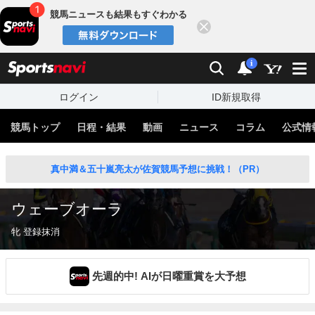
競馬ニュースも結果もすぐわかる
閉じる
スポーツナビ
検索
通知
i
ログイン
ID新規取得
競馬トップ
日程・結果
動画
ニュース
コラム
公式情
真中満＆五十嵐亮太が佐賀競馬予想に挑戦！（PR）
ウェーブオーラ
牝 登録抹消
先週的中! AIが日曜重賞を大予想