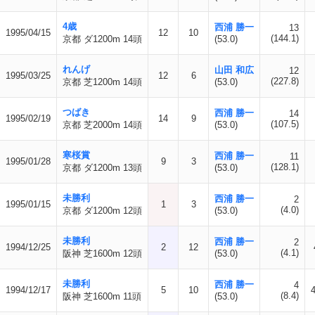
4歳
西浦 勝一
13
1995/04/15
12
10
(144.1)
京都 ダ1200m 14頭
(53.0)
れんげ
山田 和広
12
1995/03/25
12
6
(227.8)
京都 芝1200m 14頭
(53.0)
つばき
西浦 勝一
14
1995/02/19
14
9
(107.5)
京都 芝2000m 14頭
(53.0)
寒桜賞
西浦 勝一
11
1995/01/28
9
3
(128.1)
京都 ダ1200m 13頭
(53.0)
未勝利
西浦 勝一
2
1995/01/15
1
3
(4.0)
京都 ダ1200m 12頭
(53.0)
未勝利
西浦 勝一
2
1994/12/25
2
12
(4.1)
阪神 芝1600m 12頭
(53.0)
未勝利
西浦 勝一
4
1994/12/17
5
10
(8.4)
阪神 芝1600m 11頭
(53.0)