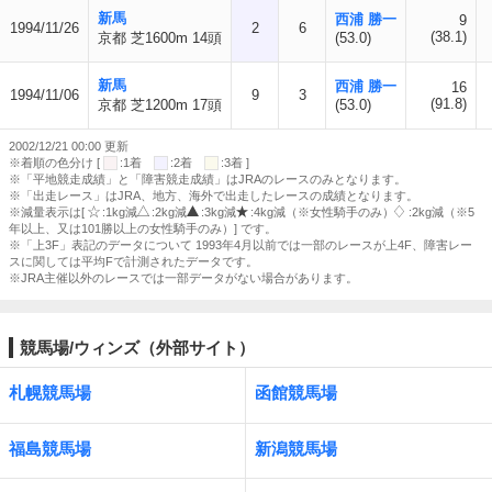
新馬
西浦 勝一
9
1994/11/26
2
6
(38.1)
京都 芝1600m 14頭
(53.0)
新馬
西浦 勝一
16
1994/11/06
9
3
(91.8)
京都 芝1200m 17頭
(53.0)
2002/12/21 00:00 更新
※着順の色分け [
:1着
:2着
:3着 ]
※「平地競走成績」と「障害競走成績」はJRAのレースのみとなります。
※「出走レース」はJRA、地方、海外で出走したレースの成績となります。
※減量表示は[
:1kg減
:2kg減
:3kg減
:4kg減（※女性騎手のみ）
:2kg減（※5
年以上、又は101勝以上の女性騎手のみ）] です。
※「上3F」表記のデータについて 1993年4月以前では一部のレースが上4F、障害レー
スに関しては平均Fで計測されたデータです。
※JRA主催以外のレースでは一部データがない場合があります。
競馬場/ウィンズ（外部サイト）
札幌競馬場
函館競馬場
福島競馬場
新潟競馬場