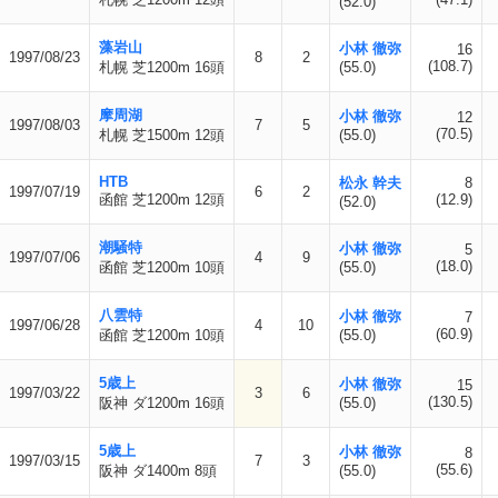
(52.0)
藻岩山
小林 徹弥
16
1997/08/23
8
2
(108.7)
札幌 芝1200m 16頭
(55.0)
摩周湖
小林 徹弥
12
1997/08/03
7
5
(70.5)
札幌 芝1500m 12頭
(55.0)
HTB
松永 幹夫
8
1997/07/19
6
2
函館 芝1200m 12頭
(12.9)
(52.0)
潮騒特
小林 徹弥
5
1997/07/06
4
9
(18.0)
函館 芝1200m 10頭
(55.0)
八雲特
小林 徹弥
7
1997/06/28
4
10
(60.9)
函館 芝1200m 10頭
(55.0)
5歳上
小林 徹弥
15
1997/03/22
3
6
(130.5)
阪神 ダ1200m 16頭
(55.0)
5歳上
小林 徹弥
8
1997/03/15
7
3
(55.6)
阪神 ダ1400m 8頭
(55.0)