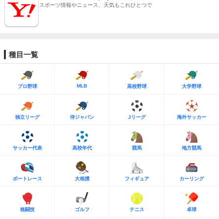
スポーツ情報やニュース、天気もこれひとつで
種目一覧
MLB
プロ野球
高校野球
大学野球
独立リーグ
侍ジャパン
Jリーグ
海外サッカー
サッカー代表
高校年代
競馬
地方競馬
ボートレース
大相撲
フィギュア
カーリング
格闘技
ゴルフ
テニス
卓球