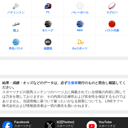
F1
バドミントン
バレーボール
ラグビー
NBA
陸上
Bリーグ
バスケ代表
学生バスケ
他競技
Doスポーツ
結果・成績・オッズなどのデータは、必ず
主催者
発行のものと照合し確認してく
ださい。
スポーツナビの競馬コンテンツのページ上に掲載されている情報の内容に関して
は万全を期しておりますが、その内容の正確性および安全性を保証するものでは
ありません。当該情報に基づいて被ったいかなる損害についても、LINEヤフー
株式会社および情報提供者は一切の責任を負いかねます。
Facebook
X(旧Twitter)
YouTube
スポーツナビ
スポーツナビ
スポーツナビ