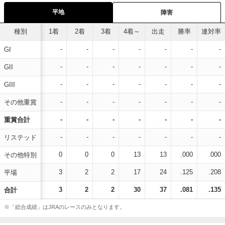
平地
障害
種別
1着
2着
3着
4着～
出走
勝率
連対率
-
-
-
-
-
-
-
GI
-
-
-
-
-
-
-
GII
-
-
-
-
-
-
-
GIII
-
-
-
-
-
-
-
その他重賞
-
-
-
-
-
-
-
重賞合計
-
-
-
-
-
-
-
リステッド
0
0
0
13
13
.000
.000
その他特別
3
2
2
17
24
.125
.208
平場
3
2
2
30
37
.081
.135
合計
※「総合成績」はJRAのレースのみとなります。