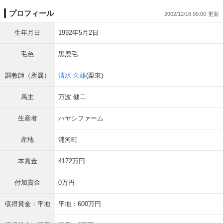
プロフィール
2002/12/18 00:00
生年月日
1992年5月2日
毛色
黒鹿毛
調教師（所属）
清水 久雄
(栗東)
馬主
万波 健二
生産者
ハヤシファーム
産地
浦河町
本賞金
4172万円
付加賞金
0万円
収得賞金：平地
平地：600万円