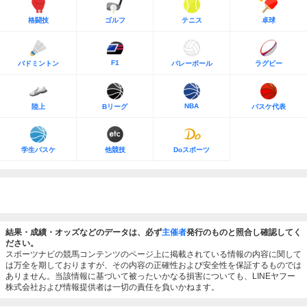
格闘技
ゴルフ
テニス
卓球
F1
バドミントン
バレーボール
ラグビー
NBA
陸上
Bリーグ
バスケ代表
学生バスケ
他競技
Doスポーツ
結果・成績・オッズなどのデータは、必ず
主催者
発行のものと照合し確認してく
ださい。
スポーツナビの競馬コンテンツのページ上に掲載されている情報の内容に関して
は万全を期しておりますが、その内容の正確性および安全性を保証するものでは
ありません。当該情報に基づいて被ったいかなる損害についても、LINEヤフー
株式会社および情報提供者は一切の責任を負いかねます。