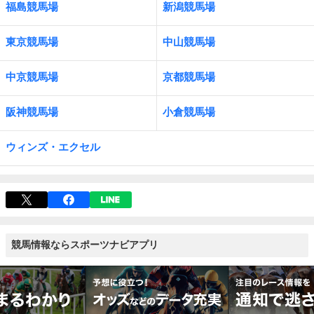
福島競馬場
新潟競馬場
東京競馬場
中山競馬場
中京競馬場
京都競馬場
阪神競馬場
小倉競馬場
ウィンズ・エクセル
競馬情報ならスポーツナビアプリ