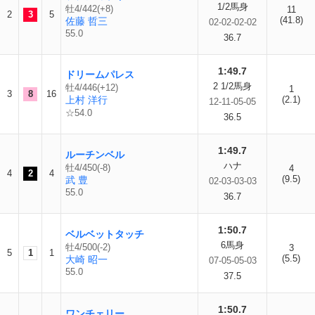
1/2馬身
牡4/442(+8)
11
2
3
5
(41.8)
佐藤 哲三
02-02-02-02
55.0
36.7
1:49.7
ドリームパレス
2 1/2馬身
牡4/446(+12)
1
3
8
16
上村 洋行
(2.1)
12-11-05-05
☆54.0
36.5
1:49.7
ルーチンベル
ハナ
牡4/450(-8)
4
4
2
4
(9.5)
武 豊
02-03-03-03
55.0
36.7
1:50.7
ベルベットタッチ
6馬身
牡4/500(-2)
3
5
1
1
(5.5)
大崎 昭一
07-05-05-03
55.0
37.5
1:50.7
ワンチェリー