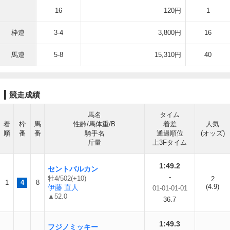
16
120円
1
枠連
3-4
3,800円
16
馬連
5-8
15,310円
40
競走成績
馬名
タイム
着
枠
馬
性齢/馬体重/B
着差
人気
順
番
番
騎手名
通過順位
(オッズ)
斤量
上3Fタイム
1:49.2
セントバルカン
-
牡4/502(+10)
2
1
4
8
(4.9)
伊藤 直人
01-01-01-01
▲52.0
36.7
1:49.3
フジノミッキー