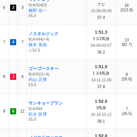
クビ
牡4/424(0)
16
6
2
3
(213.9)
梅野 信一
10-08-05-05
55.0
37.4
1:51.3
ノスタルジック
3 1/2馬身
牝4/444(+4)
13
7
4
7
橋本 美純
(82.7)
04-04-03-07
☆52.0
38.2
1:51.5
ゴーゴースキー
1 1/4馬身
牝4/412(+4)
8
8
3
6
(35.6)
内山 正博
14-11-11-09
53.0
37.8
1:52.0
サンキョープラン
3馬身
牡4/444
7
9
6
12
(26.5)
松永 昌博
16-16-15-12
55.0
38.1
1:52.0