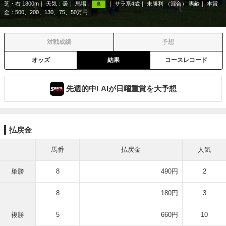
芝・右 1800m
天気：
曇
馬場：
サラ系4歳
未勝利 （混合） 馬齢
本賞
良
金：500、200、130、75、50万円
対戦成績
予想
オッズ
結果
コースレコード
先週的中! AIが日曜重賞を大予想
払戻金
馬番
払戻金
人気
単勝
8
490円
2
8
180円
3
複勝
5
660円
10