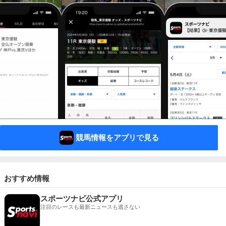
競馬情報をアプリで見る
おすすめ情報
スポーツナビ公式アプリ
注目のレースも最新ニュースも逃さない