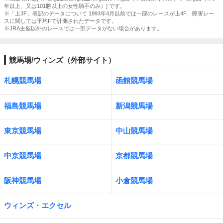
年以上、又は101勝以上の女性騎手のみ）] です。
※「上3F」表記のデータについて 1993年4月以前では一部のレースが上4F、障害レー
スに関しては平均Fで計測されたデータです。
※JRA主催以外のレースでは一部データがない場合があります。
競馬場/ウィンズ（外部サイト）
札幌競馬場
函館競馬場
福島競馬場
新潟競馬場
東京競馬場
中山競馬場
中京競馬場
京都競馬場
阪神競馬場
小倉競馬場
ウィンズ・エクセル