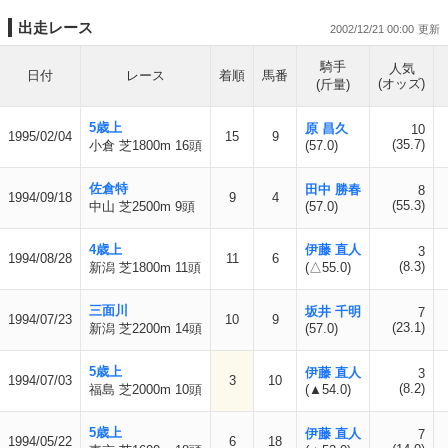
出走レース
2002/12/21 00:00
騎手
人気
日付
レース
着順
馬番
(オッズ)
(斤量)
5歳上
原 昌久
10
1995/02/04
15
9
(35.7)
小倉 芝1800m 16頭
(57.0)
佐倉特
田中 勝春
8
1994/09/18
9
4
(55.3)
中山 芝2500m 9頭
(57.0)
4歳上
伊藤 直人
3
1994/08/28
11
6
(8.3)
新潟 芝1800m 11頭
(△55.0)
三面川
坂井 千明
7
1994/07/23
10
9
(23.1)
新潟 芝2200m 14頭
(57.0)
5歳上
伊藤 直人
3
1994/07/03
3
10
(8.2)
福島 芝2000m 10頭
(▲54.0)
5歳上
伊藤 直人
7
1994/05/22
6
18