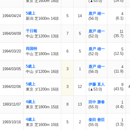
(14.0)
東京 芝1600m 18頭
(▲53.0)
5歳上
鹿戸 雄一
4
1994/04/24
5
14
(6.1)
新潟 芝1600m 14頭
(56.0)
千日報
鹿戸 雄一
11
1994/04/09
7
5
(35.7)
中山 芝1200m 13頭
(52.0)
両国特
鹿戸 雄一
5
1994/03/20
6
5
(12.5)
中山 芝1800m 13頭
(52.0)
5歳上
鹿戸 雄一
4
1994/03/05
3
1
(11.9)
中山 ダ1200m 16頭
(56.0)
5歳上
伊藤 直人
9
1994/02/06
3
12
(43.5)
東京 ダ1200m 16頭
(▲53.0)
4歳上
田中 勝春
1
1993/11/07
8
13
(4.4)
東京 芝1800m 15頭
(55.0)
4歳上
柴田 善臣
1
1993/10/16
5
2
(3.3)
東京 芝1600m 10頭
(55.0)