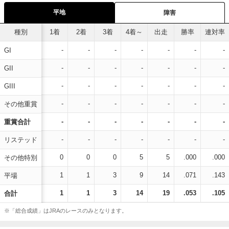
平地
障害
種別
1着
2着
3着
4着～
出走
勝率
連対率
-
-
-
-
-
-
-
GI
-
-
-
-
-
-
-
GII
-
-
-
-
-
-
-
GIII
-
-
-
-
-
-
-
その他重賞
-
-
-
-
-
-
-
重賞合計
-
-
-
-
-
-
-
リステッド
0
0
0
5
5
.000
.000
その他特別
1
1
3
9
14
.071
.143
平場
1
1
3
14
19
.053
.105
合計
※「総合成績」はJRAのレースのみとなります。