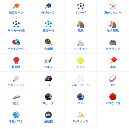
独立リーグ
侍ジャパン
Jリーグ
海外サッカー
サッカー代表
高校年代
競馬
地方競馬
ボートレース
大相撲
フィギュア
カーリング
格闘技
ゴルフ
テニス
卓球
F1
バドミントン
バレーボール
ラグビー
NBA
陸上
Bリーグ
バスケ代表
学生バスケ
他競技
Doスポーツ