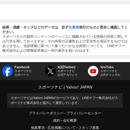
結果・成績・オッズなどのデータは、必ず
主催者
発行のものと照合し確認してく
ださい。
スポーツナビの競馬コンテンツのページ上に掲載されている情報の内容に関して
は万全を期しておりますが、その内容の正確性および安全性を保証するものでは
ありません。当該情報に基づいて被ったいかなる損害についても、LINEヤフー
株式会社および情報提供者は一切の責任を負いかねます。
Facebook
X(旧Twitter)
YouTube
スポーツナビ
スポーツナビ
スポーツナビ
公式ページ
公式アカウント
公式チャンネル
スポーツナビ
Yahoo! JAPAN
スポーツナビはYahoo! JAPANのサービスであり、LINEヤフー株式会社がス
ポーツナビ株式会社と協力して運営しています。
プライバシーポリシー
プライバシーセンター
規約
会社概要
免責事項
広告掲載について
スタッフ募集