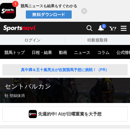
競馬ニュースも結果もすぐわかる
閉じる
スポーツナビ
検索
通知
i
ログイン
ID新規取得
競馬トップ
日程・結果
動画
ニュース
コラム
公式情
真中満＆五十嵐亮太が佐賀競馬予想に挑戦！（PR）
セントバルカン
牡 登録抹消
先週的中! AIが日曜重賞を大予想