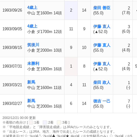
4歳上
柴田 善臣
2
1993/09/26
2
14
(7.8)
中山 芝1600m 14頭
(55.0)
4歳上
伊藤 直人
3
1993/09/05
11
9
(6.0)
小倉 ダ1700m 12頭
(▲52.0)
筑後川
伊藤 直人
2
1993/08/15
9
10
(4.8)
小倉 芝2000m 10頭
(55.0)
未勝利
伊藤 直人
2
1993/07/31
1
8
(4.9)
小倉 芝1800m 16頭
(▲52.0)
新馬
柴田 政人
1
1993/03/21
4
11
(-)
中山 芝1600m 11頭
(55.0)
新馬
徳吉 一己
7
1993/02/27
6
14
(-)
中山 芝2000m 16頭
(55.0)
2002/12/21 00:00 更新
※着順の色分け [
:1着
:2着
:3着 ]
※「平地競走成績」と「障害競走成績」はJRAのレースのみとなります。
※「出走レース」はJRA、地方、海外で出走したレースの成績となります。
※減量表示は[
:1kg減
:2kg減
:3kg減
:4kg減（※女性騎手のみ）
:2kg減（※5