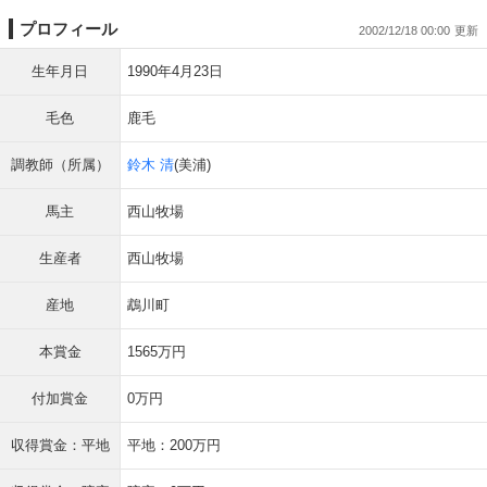
プロフィール
2002/12/18 00:00
生年月日
1990年4月23日
毛色
鹿毛
調教師（所属）
鈴木 清
(美浦)
馬主
西山牧場
生産者
西山牧場
産地
鵡川町
本賞金
1565万円
付加賞金
0万円
収得賞金：平地
平地：200万円