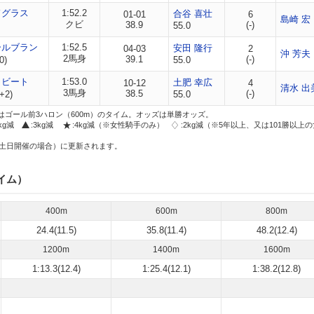
ドグラス
1:52.2
合谷 喜壮
01-01
6
島崎 宏
クビ
38.9
(-)
55.0
ールブラン
1:52.5
安田 隆行
04-03
2
沖 芳夫
2馬身
39.1
(-)
0)
55.0
イビート
1:53.0
土肥 幸広
10-12
4
清水 出
3馬身
38.5
(-)
+2)
55.0
はゴール前3ハロン（600m）のタイム。オッズは単勝オッズ。
2kg減
:3kg減
:4kg減（※女性騎手のみ）
:2kg減（※5年以上、又は101勝以上
土日開催の場合）に更新されます。
イム）
400m
600m
800m
24.4(11.5)
35.8(11.4)
48.2(12.4)
1200m
1400m
1600m
1:13.3(12.4)
1:25.4(12.1)
1:38.2(12.8)