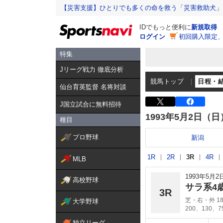
【災害支援】ひとりでも多くの命を救う「災害救助犬」
IDでもっと便利に
新規取得
ログイン
初回購入限定
特集
Jリーグ戦力 徹底分析
競馬トップ
日程・
仙台育英監督 名将対談
J国立試合に無料招待
1993年5月2日（日
種目
プロ野球
新潟
1R
2R
3R
4R
MLB
1993年5月
高校野球
サラ系4
3R
芝・右・外 18
大学野球
200、130、
独立リーグ