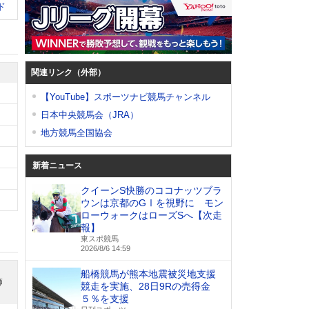
ド
関連リンク（外部）
【YouTube】スポーツナビ競馬チャンネル
日本中央競馬会（JRA）
地方競馬全国協会
新着ニュース
クイーンS快勝のココナッツブラ
ウンは京都のGⅠを視野に モン
ローウォークはローズSへ【次走
報】
東スポ競馬
2026/8/6 14:59
船橋競馬が熊本地震被災地支援
師
競走を実施、28日9Rの売得金
５％を支援