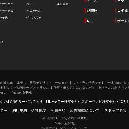
テニス
卓球
外サッカー
NBA
地方競馬
格闘技
大相撲
ッカー代表
バスケ代表
校年代
学生バスケ
NFL
ボート
to
kjapan
ホテル、旅館予約サイト 一休.com
レストラン予約サイト 一休.com レ
料理レシピ動画サービス クラシル
仕事・求人探しはスタンバイ
国内No.1女性向けメデ
st」
Yahoo! JAPAN
oo! JAPANのサービスであり、LINEヤフー株式会社がスポーツナビ株式会社と協
ンター
-
利用規約
-
会社概要
-
免責事項
-
広告掲載について
-
スタッフ募集
© Japan Racing Association.
© 毎日新聞社
© 株式会社グラッドキューブ