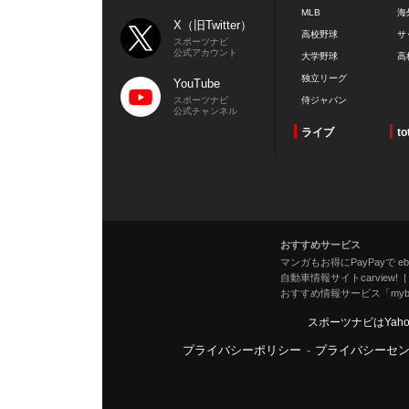
MLB
海
X（旧Twitter）
高校野球
サ
スポーツナビ
公式アカウント
大学野球
高
独立リーグ
YouTube
スポーツナビ
侍ジャパン
公式チャンネル
ライブ
to
おすすめサービス
マンガもお得にPayPayで eboo
自動車情報サイトcarview!
おすすめ情報サービス「mybe
スポーツナビはYah
プライバシーポリシー
-
プライバシーセ