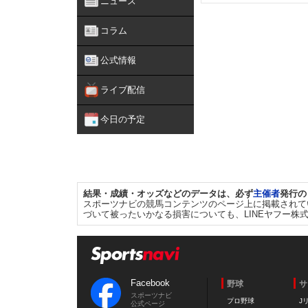
ニュース
コラム
公式情報
ライブ配信
今日の予定
結果・成績・オッズなどのデータは、必ず
主催者
発行の
スポーツナビの競馬コンテンツのページ上に掲載されて
づいて被ったいかなる損害についても、LINEヤフー株
Facebook
野球
サ
スポーツナビ
プロ野球
J
公式ページ