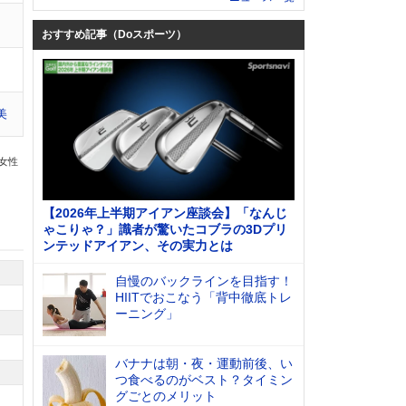
おすすめ記事（Doスポーツ）
美
の女性
【2026年上半期アイアン座談会】「なんじ
ゃこりゃ？」識者が驚いたコブラの3Dプリ
ンテッドアイアン、その実力とは
自慢のバックラインを目指す！
HIITでおこなう「背中徹底トレ
ーニング」
バナナは朝・夜・運動前後、い
つ食べるのがベスト？タイミン
グごとのメリット