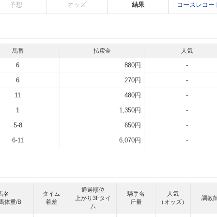
予想
オッズ
結果
コースレコー
馬番
払戻金
人気
6
880円
-
6
270円
-
11
480円
-
1
1,350円
-
5-8
650円
-
6-11
6,070円
-
通過順位
馬名
タイム
騎手名
人気
上がり3Fタイ
調教
馬体重/B
着差
斤量
（オッズ）
ム