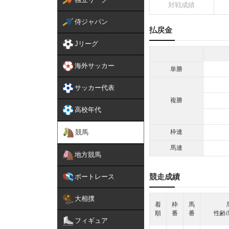
対戦成績
侍ジャパン
払戻金
Jリーグ
海外サッカー
単勝
サッカー代表
複勝
高校年代
競馬
枠連
馬連
地方競馬
競走成績
ボートレース
大相撲
着
枠
馬
順
番
番
性齢/
フィギュア