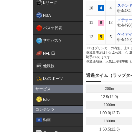
Bリーグ
ステン
10
4
4
牡4/484
NBA
メテオ
11
8
12
牡4/498(
バスケ代表
ケイア
12
5
5
牡4/440(
学生バスケ
※Bはブリンカーの有無。上3F
※減量表示は [
:1kg減
:
NFL
騎手のみ）] です。
※通過順位、人気は月曜午後（
他競技
通過タイム（ラップタ
Doスポーツ
サービス
200m
12.9(12.9)
toto
1000m
コンテンツ
1:00.9(12.7)
動画
1800m
1:50.5(12.3)