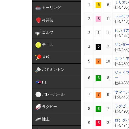
ミリオ
1
5
6
牡4/436(
カーリング
トーワ
2
8
11
格闘技
牡4/448(
ヒカリ
ゴルフ
3
1
1
牡4/482(
サンダ
テニス
4
2
2
牡4/458(
卓球
ユウキ
5
7
10
牡4/480(
バドミントン
ジョイ
6
6
8
ー
F1
牡4/458(
ヤマニ
バレーボール
7
7
9
牝4/446(
ラグビ
ラグビー
8
6
7
牡4/490(
陸上
ロング
9
3
3
牡4/474(