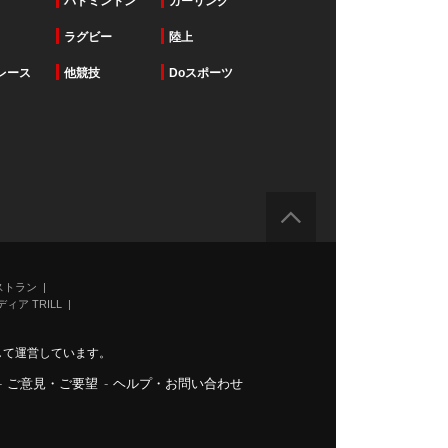
バドミントン
カーリング
ラグビー
陸上
レース
他競技
Doスポーツ
ストラン
ィア TRILL
力して運営しています。
-
ご意見・ご要望
-
ヘルプ・お問い合わせ