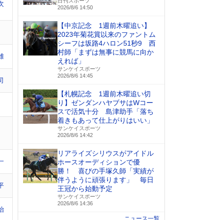
日刊スポーツ
次
2026/8/6 14:50
【中京記念 1週前木曜追い】
2023年菊花賞以来のファントム
シーフは坂路4ハロン51秒9 西
村師「まずは無事に競馬に向か
雄
えれば」
サンケイスポーツ
2026/8/6 14:45
司
【札幌記念 1週前木曜追い切
り】ゼンダンハヤブサはWコー
スで活気十分 島津助手「落ち
着きもあって仕上がりはいい」
サンケイスポーツ
2026/8/6 14:42
リアライズシリウスがアイドル
一
ホースオーディションで優
勝！ 喜びの手塚久師「実績が
伴うように頑張ります」 毎日
平
王冠から始動予定
サンケイスポーツ
2026/8/6 14:36
治
ニュース一覧