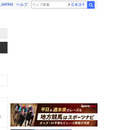
! JAPAN
ヘルプ
広末涼子
検索
0、