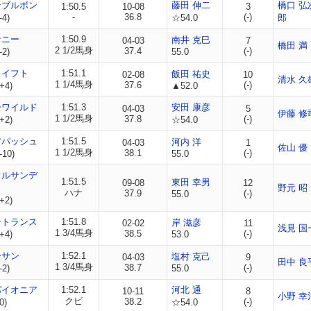
ンブルボン
藤田 伸二
橋口 弘
1:50.5
10-08
3
-
36.8
(-)
-4)
☆54.0
郎
サニー
1:50.9
南井 克巳
04-03
7
橋田 満
2 1/2馬身
37.4
(-)
-2)
55.0
スイフト
1:51.1
飯田 祐史
02-08
10
清水 久
1 1/4馬身
37.6
(-)
+4)
▲52.0
ーワイルド
1:51.3
安田 康彦
04-03
5
伊藤 修
1 1/2馬身
37.8
(-)
+2)
☆54.0
アパッシュ
1:51.5
河内 洋
04-03
1
佐山 優
1 1/2馬身
38.1
(-)
-10)
55.0
フルサンデ
1:51.5
東田 幸男
09-08
12
野元 昭
ハナ
37.9
(-)
55.0
+2)
ントランス
1:51.8
岸 滋彦
02-02
11
浅見 国
1 3/4馬身
38.5
(-)
+4)
53.0
ーサン
1:52.1
塩村 克己
04-03
9
田中 良
1 3/4馬身
38.7
(-)
-2)
55.0
パイオニア
1:52.1
河北 通
10-11
8
小野 幸
クビ
38.2
(-)
0)
☆54.0