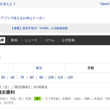
を支えよう
Yahoo
、アプリで使えるお得なクーポン
【連載】競馬予想AI『VUMA』の3連複指南
結果
動画
ニュース
コラム
公式情報
）
東京
京都
5R
6R
7R
8R
9R
10R
11R
12R
2日（日）
3回京都4日
10:50発走
歳未勝利
00m
天気：
雨
馬場：
サラ系4歳
未勝利 （混合） 馬齢
本賞金：50
良
75、50万円