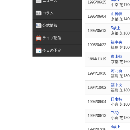
ニュース
1995/06/25
中京 芝170
コラム
山科特
1995/06/04
京都 芝140
公式情報
5歳上
1995/05/13
京都 芝160
ライブ配信
福中央
1995/04/22
福島 芝180
今日の予定
東山特
1994/11/19
京都 芝160
河北新
1994/10/30
福島 芝180
福中央
1994/10/02
福島 芝180
日南特
1994/09/04
小倉 芝180
TVQ
1994/08/13
小倉 芝180
4歳上
1994/07/16