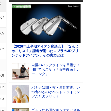
位
-07
-05
【2026年上半期アイアン座談会】「なんじ
-02
ゃこりゃ？」識者が驚いたコブラの3Dプリ
ンテッドアイアン、その実力とは
自慢のバックラインを目指す！
HIITでおこなう「背中徹底トレ
ーニング」
-08
-02
バナナは朝・夜・運動前後、い
つ食べるのがベスト？タイミン
グごとのメリット
-03
ゴルフに必須なキングマッスル