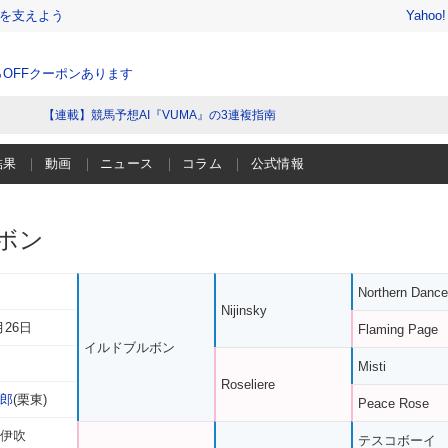
を支えよう
Yahoo
％OFFクーポンあります
【連載】競馬予想AI『VUMA』の3連複指南
結果
動画
ニュース
コラム
公式情報
ボン
Northern Dance
Nijinsky
月26日
Flaming Page
イルドブルボン
Misti
Roseliere
次郎
(栗東)
Peace Rose
 伊吹
テスコボーイ