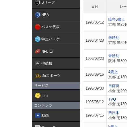
Bリーグ
日付
レー
NBA
障害5歳上
1996/05/12
京都 障291
バスケ代表
未勝利
学生バスケ
1996/04/28
京都 障291
NFL
未勝利
1996/03/23
阪神 障300
他競技
4歳上
1995/09/16
Doスポーツ
京都 芝180
サービス
日南特
1995/09/03
小倉 芝200
toto
TVQ
1995/08/12
小倉 芝180
コンテンツ
西日本
動画
1995/07/15
小倉 芝180
5歳上