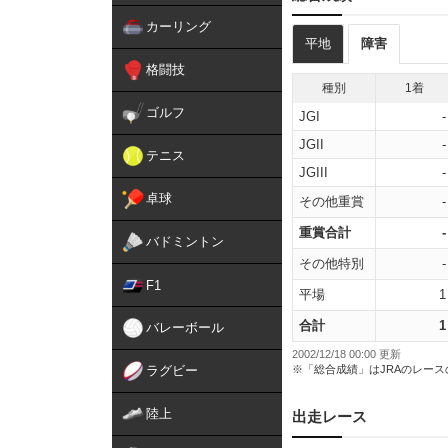
カーリング
平地
障害
格闘技
種別
1着
ゴルフ
JGI
-
JGII
-
テニス
JGIII
-
卓球
その他重賞
-
重賞合計
-
バドミントン
その他特別
-
F1
平場
1
合計
1
バレーボール
2002/12/18 00:00 更新
ラグビー
※「総合成績」はJRAのレー
陸上
出走レース