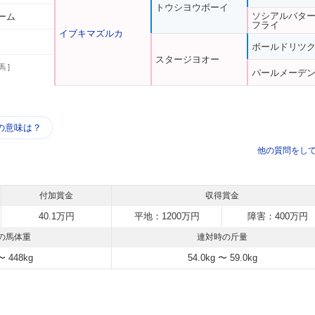
トウシヨウボーイ
ソシアルバタ
ーム
フライ
イブキマズルカ
ボールドリツ
スタージヨオー
馬 ]
パールメーデ
う
の意味は？
他の質問をし
付加賞金
収得賞金
40.1万円
平地：1200万円
障害：400万円
の馬体重
連対時の斤量
〜 448kg
54.0kg 〜 59.0kg