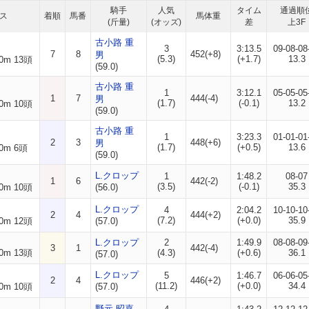
騎手
人気
タイム
通過順
ス
着順
馬番
馬体重
(斤量)
(オッズ)
差
上3F
古小路 重
3
3:13.5
09-08-08
7
8
452(+8)
男
(5.3)
(+1.7)
13.3
0m 13頭
(59.0)
古小路 重
1
3:12.1
05-05-05
1
7
444(-4)
男
(1.7)
(-0.1)
13.2
0m 10頭
(59.0)
古小路 重
1
3:23.3
01-01-01
2
3
448(+6)
男
(1.7)
(+0.5)
13.6
0m 6頭
(59.0)
L.クロップ
1
1:48.2
08-07
1
6
442(-2)
(3.5)
(-0.1)
35.3
0m 10頭
(56.0)
L.クロップ
4
2:04.2
10-10-10
2
4
444(+2)
(7.2)
(+0.0)
35.9
0m 12頭
(57.0)
L.クロップ
2
1:49.9
08-08-09
3
1
442(-4)
0m 13頭
(4.3)
(+0.6)
36.1
(57.0)
L.クロップ
5
1:46.7
06-06-05
2
4
446(+2)
(11.2)
(+0.0)
34.4
0m 10頭
(57.0)
野元 昭嘉