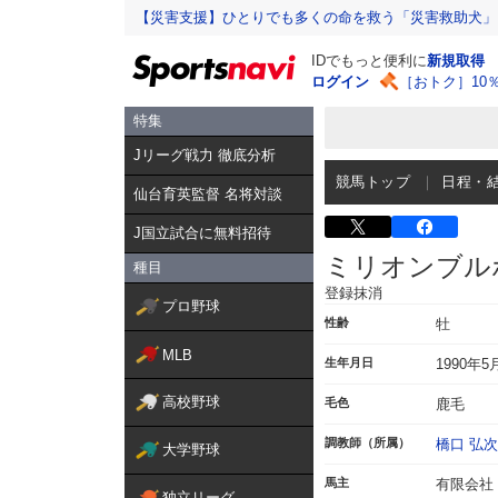
【災害支援】ひとりでも多くの命を救う「災害救助犬」
IDでもっと便利に
新規取得
ログイン
［おトク］10
特集
Jリーグ戦力 徹底分析
競馬トップ
日程・
仙台育英監督 名将対談
J国立試合に無料招待
ミリオンブル
種目
登録抹消
プロ野球
性齢
牡
MLB
生年月日
1990年5
高校野球
毛色
鹿毛
調教師（所属）
橋口 弘
大学野球
馬主
有限会社
独立リーグ