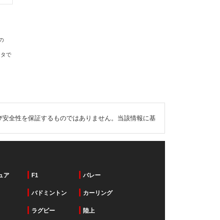
の
ータで
び安全性を保証するものではありません。当該情報に基
ュア
F1
バレー
バドミントン
カーリング
ラグビー
陸上