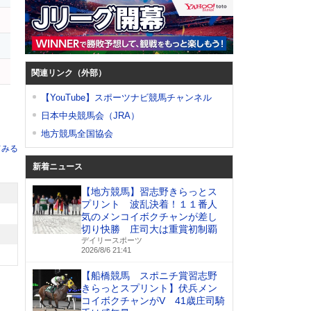
ー
ク
ン
関連リンク（外部）
【YouTube】スポーツナビ競馬チャンネル
日本中央競馬会（JRA）
地方競馬全国協会
てみる
新着ニュース
【地方競馬】習志野きらっとス
プリント 波乱決着！１１番人
気のメンコイボクチャンが差し
切り快勝 庄司大は重賞初制覇
デイリースポーツ
2026/8/6 21:41
【船橋競馬 スポニチ賞習志野
きらっとスプリント】伏兵メン
コイボクチャンがV 41歳庄司騎