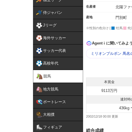
生産者
北陽ファ
侍ジャパン
産地
門別町
Jリーグ
※性別の色分け [
:牡馬
:牝
海外サッカー
Agent i に聞いてみよ
サッカー代表
ミリオンブルボン 馬名
高校年代
競馬
本賞金
地方競馬
9113万円
連対時
ボートレース
436kg 
大相撲
2002/12/18 00:00
フィギュア
総合成績