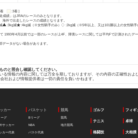
:2着
:3着 ]
走成績」はJRAのレースのみとなります。
方、海外で出走したレースの成績となります。
g減
:3kg減
:4kg減（※女性騎手のみ）
:2kg減（※5年以上、又は101勝以上の女性騎手
て 1993年4月以前では一部のレースが上4F、障害レースに関しては平均Fで計測されたデ
一部データがない場合があります。
ものと照合し確認してください。
いる情報の内容に関しては万全を期しておりますが、その内容の正確性およ
式会社および情報提供者は一切の責任を負いかねます。
ッカー
バスケット
競馬
ゴルフ
フィギ
リーグ
Bリーグ
競馬
テニス
卓球
外サッカー
NBA
地方競馬
格闘技
大相撲
ッカー代表
バスケ代表