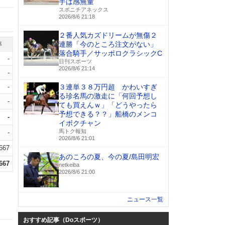
手は感無量
スポニチアネックス
2026/8/6 21:18
２番人気カズドリームが無傷２
連勝「今のところ注文がない」
率
落合騎手／サッポロクラシックC
-
日刊スポーツ
2026/8/6 21:14
-
-
３連単３８万円超 かわいすぎ
る珍名馬の激走に「何回予想し
-
ても買えんｗ」「どうやったら
予想できる？？」船橋のメンコ
-
イボクチャン
馬トク報知
-
2026/8/6 21:01
.667
あのころの夏、今の夏/島田明宏
.667
netkeiba
2026/8/6 21:00
ニュース一覧
おすすめ記事（Doスポーツ）