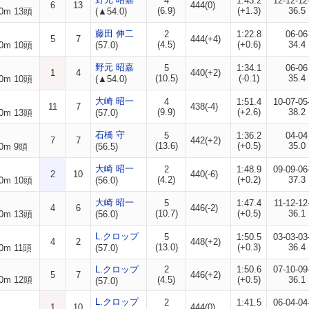
4
1:43.2
12-12-12
6
13
444(0)
(6.9)
(+1.3)
36.5
0m 13頭
(▲54.0)
藤田 伸二
2
1:22.8
06-06
5
7
444(+4)
(4.5)
(+0.6)
34.4
0m 10頭
(57.0)
野元 昭嘉
5
1:34.1
06-06
1
4
440(+2)
(10.5)
(-0.1)
35.4
0m 10頭
(▲54.0)
大崎 昭一
4
1:51.4
10-07-05
11
7
438(-4)
(9.9)
(+2.6)
38.2
0m 13頭
(57.0)
石橋 守
5
1:36.2
04-04
7
7
442(+2)
(13.6)
(+0.5)
35.0
0m 9頭
(56.5)
大崎 昭一
2
1:48.9
09-09-06
2
10
440(-6)
(4.2)
(+0.2)
37.3
0m 10頭
(56.0)
大崎 昭一
5
1:47.4
11-12-12
4
6
446(-2)
(10.7)
(+0.5)
36.1
0m 13頭
(56.0)
L.クロップ
5
1:50.5
03-03-03
4
2
448(+2)
(13.0)
(+0.3)
36.4
0m 11頭
(57.0)
L.クロップ
2
1:50.6
07-10-09
5
7
446(+2)
0m 12頭
(4.5)
(+0.5)
36.1
(57.0)
L.クロップ
2
1:41.5
06-04-04
1
10
444(0)