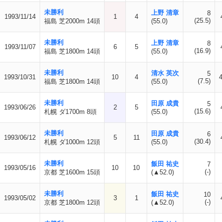
未勝利
上野 清章
8
1993/11/14
1
4
(25.5)
福島 芝2000m 14頭
(55.0)
未勝利
上野 清章
8
1993/11/07
6
5
(16.9)
福島 芝1800m 14頭
(55.0)
未勝利
清水 英次
5
1993/10/31
10
4
4
(7.5)
福島 芝1800m 14頭
(55.0)
未勝利
田原 成貴
5
1993/06/26
2
5
(15.6)
札幌 ダ1700m 8頭
(55.0)
未勝利
田原 成貴
6
1993/06/12
5
11
(30.4)
札幌 ダ1000m 12頭
(55.0)
未勝利
飯田 祐史
7
1993/05/16
10
10
(-)
京都 芝1600m 15頭
(▲52.0)
未勝利
飯田 祐史
10
1993/05/02
3
1
(-)
京都 芝1800m 12頭
(▲52.0)