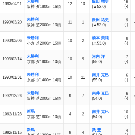
未勝利
飯田 祐史
16
1993/04/11
12
10
(-)
阪神 ダ1800m 16頭
(▲52.0)
未勝利
飯田 祐史
9
1993/03/20
11
1
(-)
阪神 芝2000m 13頭
(▲52.0)
未勝利
橋本 美純
8
1993/03/06
10
2
(-)
小倉 芝2000m 15頭
(△53.0)
未勝利
河内 洋
7
1993/02/14
10
9
(-)
京都 ダ1800m 10頭
(55.0)
未勝利
南井 克巳
6
1993/01/31
10
11
(-)
京都 ダ1400m 14頭
(55.0)
未勝利
南井 克巳
6
1992/12/26
9
7
(-)
阪神 芝2000m 16頭
(54.0)
新馬
南井 克巳
10
1992/11/28
4
2
(-)
京都 芝1800m 10頭
(54.0)
新馬
武 豊
4
1992/11/15
9
4
(-)