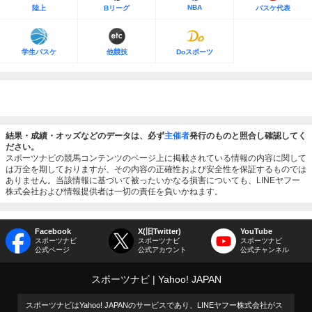
NBA
陸上
Bリーグ
バスケ代表
学生バスケ
他競技
Doスポーツ
結果・成績・オッズなどのデータは、必ず
主催者
発行のものと照合し確認してく
ださい。
スポーツナビの競馬コンテンツのページ上に掲載されている情報の内容に関して
は万全を期しておりますが、その内容の正確性および安全性を保証するものでは
ありません。当該情報に基づいて被ったいかなる損害についても、LINEヤフー
株式会社および情報提供者は一切の責任を負いかねます。
Facebook
X(旧Twitter)
YouTube
スポーツナビ
スポーツナビ
スポーツナビ
公式ページ
公式アカウント
公式チャンネル
スポーツナビ
Yahoo! JAPAN
スポーツナビはYahoo! JAPANのサービスであり、LINEヤフー株式会社がス