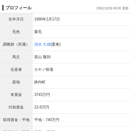
プロフィール
2002/12/18 00:00
生年月日
1990年2月17日
毛色
栗毛
調教師（所属）
清水 久雄
(栗東)
馬主
當山 隆則
生産者
カヤノ牧場
産地
静内町
本賞金
3743万円
付加賞金
23.8万円
収得賞金：平地
平地：740万円