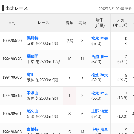
出走レース
2002/12/21 00:00
騎手
人気
日付
レース
着順
馬番
(オッズ)
(斤量)
鴨川特
松永 幹夫
9
1995/04/29
取消
8
(-)
京都 芝2000m 9頭
(57.0)
桶狭間
西浦 勝一
12
1994/06/26
10
11
(60.1)
中京 芝2500m 12頭
(57.0)
灘S
松永 幹夫
9
1994/06/05
7
7
(28.7)
阪神 芝2500m 9頭
(52.0)
帝塚山
松永 幹夫
7
1994/05/15
1
2
(13.8)
阪神 芝2500m 9頭
(56.0)
悠久山
上野 清章
7
1994/05/01
8
6
4
(10.8)
新潟 芝2200m 9頭
(52.0)
白鷺特
上野 清章
9
1994/04/03
5
14