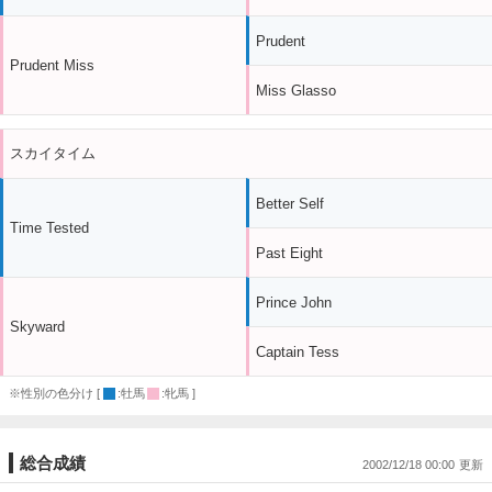
Prudent
Prudent Miss
Miss Glasso
スカイタイム
Better Self
Time Tested
Past Eight
Prince John
Skyward
Captain Tess
※性別の色分け [
:牡馬
:牝馬 ]
総合成績
2002/12/18 00:00