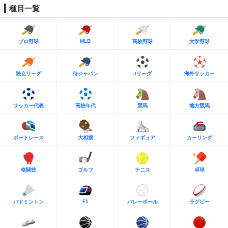
種目一覧
MLB
プロ野球
高校野球
大学野球
独立リーグ
侍ジャパン
Jリーグ
海外サッカー
サッカー代表
高校年代
競馬
地方競馬
ボートレース
大相撲
フィギュア
カーリング
格闘技
ゴルフ
テニス
卓球
F1
バドミントン
バレーボール
ラグビー