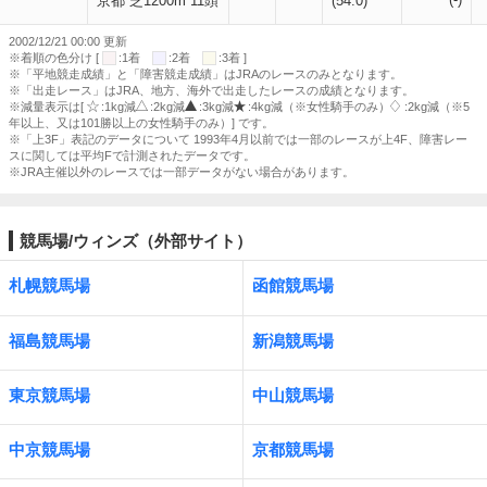
京都 芝1200m 11頭
(54.0)
2002/12/21 00:00 更新
※着順の色分け [
:1着
:2着
:3着 ]
※「平地競走成績」と「障害競走成績」はJRAのレースのみとなります。
※「出走レース」はJRA、地方、海外で出走したレースの成績となります。
※減量表示は[
:1kg減
:2kg減
:3kg減
:4kg減（※女性騎手のみ）
:2kg減（※5
年以上、又は101勝以上の女性騎手のみ）] です。
※「上3F」表記のデータについて 1993年4月以前では一部のレースが上4F、障害レー
スに関しては平均Fで計測されたデータです。
※JRA主催以外のレースでは一部データがない場合があります。
競馬場/ウィンズ（外部サイト）
札幌競馬場
函館競馬場
福島競馬場
新潟競馬場
東京競馬場
中山競馬場
中京競馬場
京都競馬場