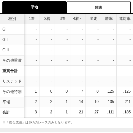
平地
障害
種別
1着
2着
3着
4着～
出走
勝率
連対率
-
-
-
-
-
-
-
GI
-
-
-
-
-
-
-
GII
-
-
-
-
-
-
-
GIII
-
-
-
-
-
-
-
その他重賞
-
-
-
-
-
-
-
重賞合計
-
-
-
-
-
-
-
リステッド
1
0
0
7
8
.125
.125
その他特別
2
2
1
14
19
.105
.211
平場
3
2
1
21
27
.111
.185
合計
※「総合成績」はJRAのレースのみとなります。