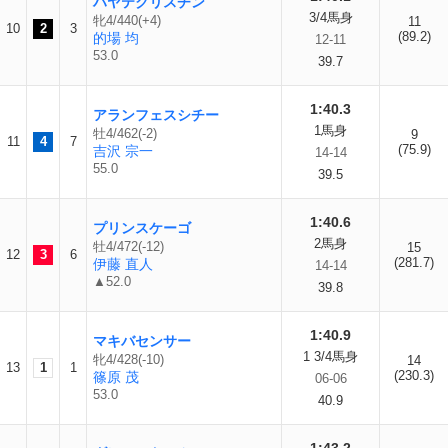
ハヤテクリスチン
3/4馬身
牝4/440(+4)
11
10
2
3
(89.2)
的場 均
12-11
53.0
39.7
1:40.3
アランフェスシチー
1馬身
牡4/462(-2)
9
11
4
7
(75.9)
吉沢 宗一
14-14
55.0
39.5
1:40.6
プリンスケーゴ
2馬身
牡4/472(-12)
15
12
3
6
(281.7)
伊藤 直人
14-14
▲52.0
39.8
1:40.9
マキバセンサー
1 3/4馬身
牝4/428(-10)
14
13
1
1
(230.3)
篠原 茂
06-06
53.0
40.9