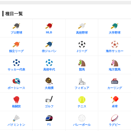
種目一覧
MLB
プロ野球
高校野球
大学野球
独立リーグ
侍ジャパン
Jリーグ
海外サッカー
サッカー代表
高校年代
競馬
地方競馬
ボートレース
大相撲
フィギュア
カーリング
格闘技
ゴルフ
テニス
卓球
F1
バドミントン
バレーボール
ラグビー