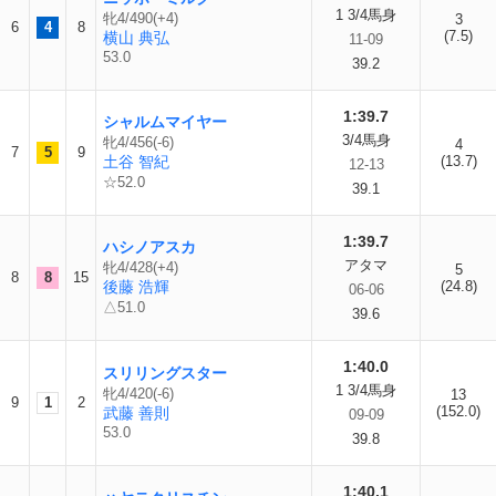
1 3/4馬身
牝4/490(+4)
3
6
4
8
(7.5)
横山 典弘
11-09
53.0
39.2
1:39.7
シャルムマイヤー
3/4馬身
牝4/456(-6)
4
7
5
9
土谷 智紀
(13.7)
12-13
☆52.0
39.1
1:39.7
ハシノアスカ
アタマ
牝4/428(+4)
5
8
8
15
後藤 浩輝
(24.8)
06-06
△51.0
39.6
1:40.0
スリリングスター
1 3/4馬身
牝4/420(-6)
13
9
1
2
(152.0)
武藤 善則
09-09
53.0
39.8
1:40.1