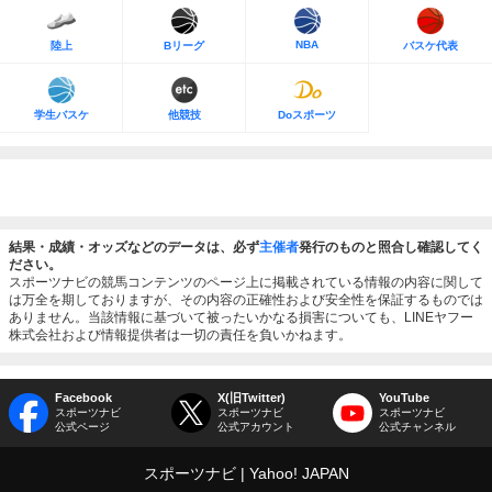
NBA
陸上
Bリーグ
バスケ代表
学生バスケ
他競技
Doスポーツ
結果・成績・オッズなどのデータは、必ず
主催者
発行のものと照合し確認してく
ださい。
スポーツナビの競馬コンテンツのページ上に掲載されている情報の内容に関して
は万全を期しておりますが、その内容の正確性および安全性を保証するものでは
ありません。当該情報に基づいて被ったいかなる損害についても、LINEヤフー
株式会社および情報提供者は一切の責任を負いかねます。
Facebook
X(旧Twitter)
YouTube
スポーツナビ
スポーツナビ
スポーツナビ
公式ページ
公式アカウント
公式チャンネル
スポーツナビ
Yahoo! JAPAN