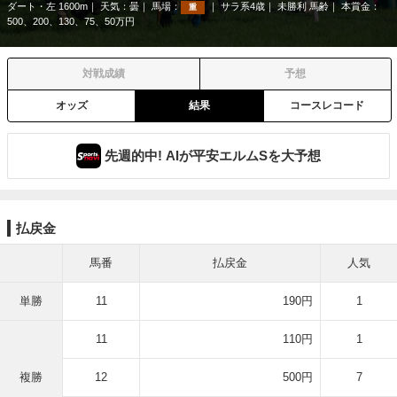
ダート・左 1600m
天気：
曇
馬場：
サラ系4歳
未勝利 馬齢
本賞金：
重
500、200、130、75、50万円
対戦成績
予想
オッズ
結果
コースレコード
先週的中! AIが平安エルムSを大予想
払戻金
馬番
払戻金
人気
単勝
11
190円
1
11
110円
1
複勝
12
500円
7