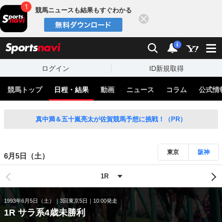
競馬ニュースも結果もすぐわかる
閉じる
スポーツナビ
検索
通知
i
ログイン
ID新規取得
競馬トップ
日程・結果
動画
ニュース
コラム
公式情
真中満＆五十嵐亮太が佐賀競馬予想に挑戦！（PR）
東京
阪神
6月5日（土）
1993年6月5日（土）
3回東京5日
10:00発走
1R サラ系4歳未勝利