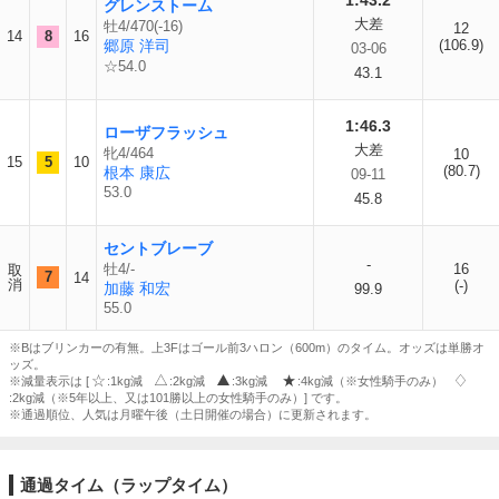
1:43.2
グレンストーム
大差
牡4/470(-16)
12
14
8
16
郷原 洋司
(106.9)
03-06
☆54.0
43.1
1:46.3
ローザフラッシュ
大差
牝4/464
10
15
5
10
(80.7)
根本 康広
09-11
53.0
45.8
セントブレーブ
-
牡4/-
16
取
7
14
消
(-)
加藤 和宏
99.9
55.0
※Bはブリンカーの有無。上3Fはゴール前3ハロン（600m）のタイム。オッズは単勝オ
ッズ。
※減量表示は [
:1kg減
:2kg減
:3kg減
:4kg減（※女性騎手のみ）
:2kg減（※5年以上、又は101勝以上の女性騎手のみ）] です。
※通過順位、人気は月曜午後（土日開催の場合）に更新されます。
通過タイム（ラップタイム）