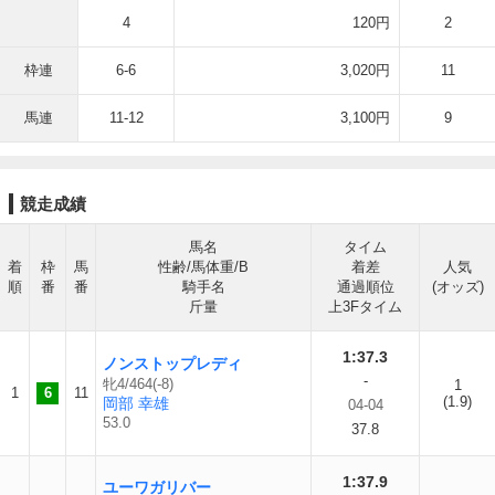
4
120円
2
枠連
6-6
3,020円
11
馬連
11-12
3,100円
9
競走成績
馬名
タイム
着
枠
馬
性齢/馬体重/B
着差
人気
順
番
番
騎手名
通過順位
(オッズ)
斤量
上3Fタイム
1:37.3
ノンストップレディ
-
牝4/464(-8)
1
1
6
11
(1.9)
岡部 幸雄
04-04
53.0
37.8
1:37.9
ユーワガリバー