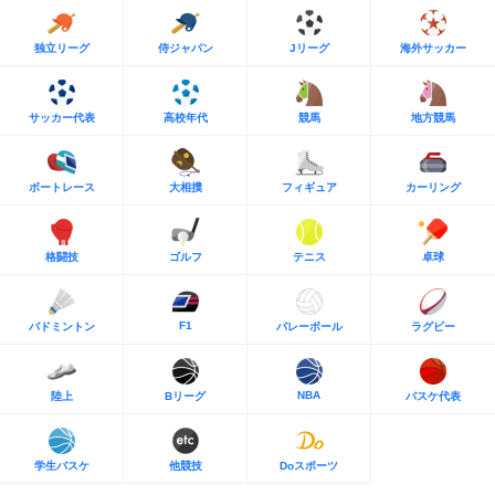
独立リーグ
侍ジャパン
Jリーグ
海外サッカー
サッカー代表
高校年代
競馬
地方競馬
ボートレース
大相撲
フィギュア
カーリング
格闘技
ゴルフ
テニス
卓球
F1
バドミントン
バレーボール
ラグビー
NBA
陸上
Bリーグ
バスケ代表
学生バスケ
他競技
Doスポーツ