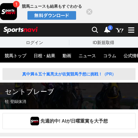
競馬ニュースも結果もすぐわかる
閉じる
スポーツナビ
検索
通知
i
ログイン
ID新規取得
競馬トップ
日程・結果
動画
ニュース
コラム
公式情
真中満＆五十嵐亮太が佐賀競馬予想に挑戦！（PR）
セントブレーブ
牡 登録抹消
先週的中! AIが日曜重賞を大予想