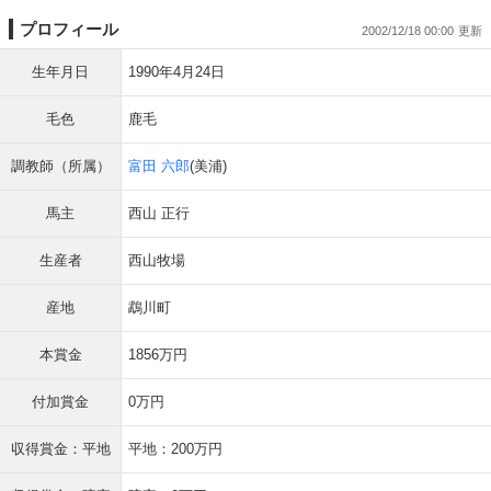
プロフィール
2002/12/18 00:00
生年月日
1990年4月24日
毛色
鹿毛
調教師（所属）
富田 六郎
(美浦)
馬主
西山 正行
生産者
西山牧場
産地
鵡川町
本賞金
1856万円
付加賞金
0万円
収得賞金：平地
平地：200万円