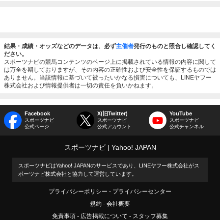
結果・成績・オッズなどのデータは、必ず
主催者
発行のものと照合し確認してく
ださい。
スポーツナビの競馬コンテンツのページ上に掲載されている情報の内容に関して
は万全を期しておりますが、その内容の正確性および安全性を保証するものでは
ありません。当該情報に基づいて被ったいかなる損害についても、LINEヤフー
株式会社および情報提供者は一切の責任を負いかねます。
Facebook
X(旧Twitter)
YouTube
スポーツナビ
スポーツナビ
スポーツナビ
公式ページ
公式アカウント
公式チャンネル
スポーツナビ
Yahoo! JAPAN
スポーツナビはYahoo! JAPANのサービスであり、LINEヤフー株式会社がス
ポーツナビ株式会社と協力して運営しています。
プライバシーポリシー
プライバシーセンター
規約
会社概要
免責事項
広告掲載について
スタッフ募集