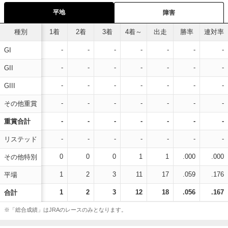
平地
障害
種別
1着
2着
3着
4着～
出走
勝率
連対率
-
-
-
-
-
-
-
GI
-
-
-
-
-
-
-
GII
-
-
-
-
-
-
-
GIII
-
-
-
-
-
-
-
その他重賞
-
-
-
-
-
-
-
重賞合計
-
-
-
-
-
-
-
リステッド
0
0
0
1
1
.000
.000
その他特別
1
2
3
11
17
.059
.176
平場
1
2
3
12
18
.056
.167
合計
※「総合成績」はJRAのレースのみとなります。