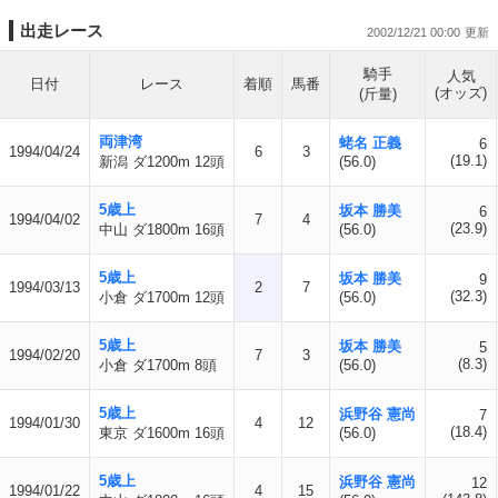
出走レース
2002/12/21 00:00
騎手
人気
日付
レース
着順
馬番
(オッズ)
(斤量)
両津湾
蛯名 正義
6
1994/04/24
6
3
(19.1)
新潟 ダ1200m 12頭
(56.0)
5歳上
坂本 勝美
6
1994/04/02
7
4
(23.9)
中山 ダ1800m 16頭
(56.0)
5歳上
坂本 勝美
9
1994/03/13
2
7
(32.3)
小倉 ダ1700m 12頭
(56.0)
5歳上
坂本 勝美
5
1994/02/20
7
3
(8.3)
小倉 ダ1700m 8頭
(56.0)
5歳上
浜野谷 憲尚
7
1994/01/30
4
12
(18.4)
東京 ダ1600m 16頭
(56.0)
5歳上
浜野谷 憲尚
12
1994/01/22
4
15