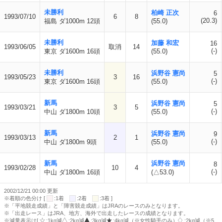
未勝利
柏崎 正次
6
1993/07/10
6
8
(20.3)
福島 ダ1000m 12頭
(55.0)
未勝利
加藤 和宏
16
1993/06/05
取消
14
(-)
東京 ダ1600m 16頭
(55.0)
未勝利
浜野谷 憲尚
5
1993/05/23
3
16
(-)
東京 ダ1600m 16頭
(55.0)
新馬
浜野谷 憲尚
5
1993/03/21
3
5
(-)
中山 ダ1800m 10頭
(55.0)
新馬
浜野谷 憲尚
9
1993/03/13
2
1
(-)
中山 ダ1800m 9頭
(55.0)
新馬
浜野谷 憲尚
8
1993/02/28
10
4
(-)
中山 ダ1800m 16頭
(△53.0)
2002/12/21 00:00 更新
※着順の色分け [
:1着
:2着
:3着 ]
※「平地競走成績」と「障害競走成績」はJRAのレースのみとなります。
※「出走レース」はJRA、地方、海外で出走したレースの成績となります。
※減量表示は[
:1kg減
:2kg減
:3kg減
:4kg減（※女性騎手のみ）
:2kg減（※5