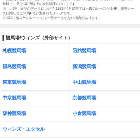
年以上、又は101勝以上の女性騎手のみ）] です。
※「上3F」表記のデータについて 1993年4月以前では一部のレースが上4F、障害レー
スに関しては平均Fで計測されたデータです。
※JRA主催以外のレースでは一部データがない場合があります。
競馬場/ウィンズ（外部サイト）
札幌競馬場
函館競馬場
福島競馬場
新潟競馬場
東京競馬場
中山競馬場
中京競馬場
京都競馬場
阪神競馬場
小倉競馬場
ウィンズ・エクセル