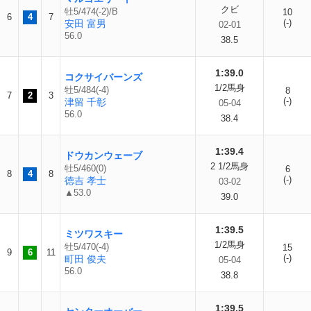
クビ
牡5/474(-2)/B
10
6
4
7
(-)
安田 富男
02-01
56.0
38.5
1:39.0
コクサイバーンズ
1/2馬身
牡5/484(-4)
8
7
2
3
(-)
津留 千彰
05-04
56.0
38.4
1:39.4
ドウカンウェーブ
2 1/2馬身
牡5/460(0)
6
8
4
8
(-)
徳吉 孝士
03-02
▲53.0
39.0
1:39.5
ミツワスキー
1/2馬身
牡5/470(-4)
15
9
6
11
(-)
町田 俊夫
05-04
56.0
38.8
1:39.5