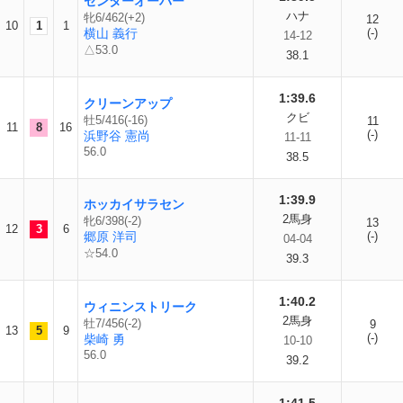
センターオーバー
ハナ
牝6/462(+2)
12
10
1
1
横山 義行
(-)
14-12
△53.0
38.1
1:39.6
クリーンアップ
クビ
牡5/416(-16)
11
11
8
16
(-)
浜野谷 憲尚
11-11
56.0
38.5
1:39.9
ホッカイサラセン
2馬身
牝6/398(-2)
13
12
3
6
郷原 洋司
(-)
04-04
☆54.0
39.3
1:40.2
ウィニンストリーク
2馬身
牡7/456(-2)
9
13
5
9
(-)
柴崎 勇
10-10
56.0
39.2