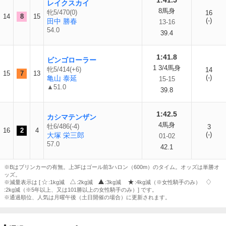
1:41.5
レイクスカイ
8馬身
牝5/470(0)
16
14
8
15
(-)
田中 勝春
13-16
54.0
39.4
1:41.8
ビンゴローラー
1 3/4馬身
牝5/414(+6)
14
15
7
13
(-)
亀山 泰延
15-15
▲51.0
39.8
1:42.5
カシマテンザン
4馬身
牡6/486(-4)
3
16
2
4
(-)
大塚 栄三郎
01-02
57.0
42.1
※Bはブリンカーの有無。上3Fはゴール前3ハロン（600m）のタイム。オッズは単勝オ
ッズ。
※減量表示は [
:1kg減
:2kg減
:3kg減
:4kg減（※女性騎手のみ）
:2kg減（※5年以上、又は101勝以上の女性騎手のみ）] です。
※通過順位、人気は月曜午後（土日開催の場合）に更新されます。