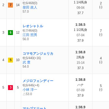
1 1/4馬身
牡6/468(0)
2
2
7
14
(-)
柴田 政人
09-04
57.0
37.7
1:38.5
レオシャトル
1 1/2馬身
牡7/464(0)
7
3
6
12
(-)
江田 照男
07-04
56.0
37.9
1:38.8
コマモアンジェリカ
2馬身
牝5/440(+16)
4
4
5
10
(-)
武 豊
15-14
54.0
37.3
1:38.8
メジロフェンディー
ハナ
牝6/446(+4)
5
5
3
5
小林 淳一
(-)
07-09
△53.0
37.9
1:38.9
マルゴエリート