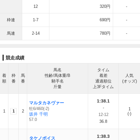
12
320円
-
枠連
1-7
690円
-
馬連
2-14
780円
-
競走成績
馬名
タイム
着
枠
馬
性齢/馬体重/B
着差
人気
順
番
番
騎手名
通過順位
(オッズ)
斤量
上3Fタイム
1:38.1
マルタカネヴァー
-
牡6/460(-2)
1
1
1
2
(-)
坂井 千明
12-12
57.0
36.8
1:38.3
タケノボイス