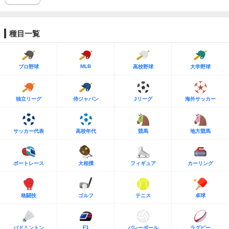
種目一覧
MLB
プロ野球
高校野球
大学野球
独立リーグ
侍ジャパン
Jリーグ
海外サッカー
サッカー代表
高校年代
競馬
地方競馬
ボートレース
大相撲
フィギュア
カーリング
格闘技
ゴルフ
テニス
卓球
F1
バドミントン
バレーボール
ラグビー