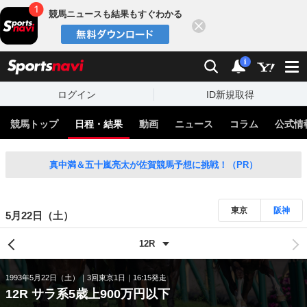
競馬ニュースも結果もすぐわかる
閉じる
スポーツナビ
検索
通知
i
ログイン
ID新規取得
競馬トップ
日程・結果
動画
ニュース
コラム
公式情
真中満＆五十嵐亮太が佐賀競馬予想に挑戦！（PR）
東京
阪神
5月22日（土）
1993年5月22日（土）
3回東京1日
16:15発走
12R サラ系5歳上900万円以下