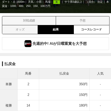
ダート・左 1600m
天気：
小雨
馬場：
サラ系5歳以上
（混合） 別定
本
良
賞金：1000、400、250、150、100万円
対戦成績
予想
オッズ
結果
コースレコード
先週的中! AIが日曜重賞を大予想
払戻金
馬番
払戻金
人気
単勝
2
350円
-
2
150円
-
複勝
14
180円
-