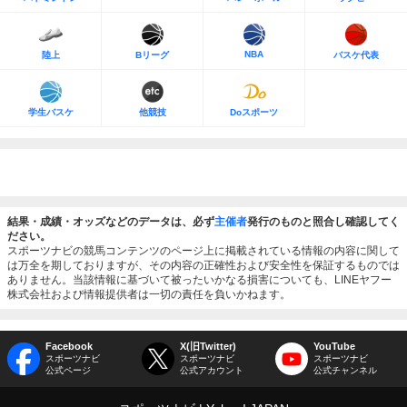
NBA
陸上
Bリーグ
バスケ代表
学生バスケ
他競技
Doスポーツ
結果・成績・オッズなどのデータは、必ず
主催者
発行のものと照合し確認してく
ださい。
スポーツナビの競馬コンテンツのページ上に掲載されている情報の内容に関して
は万全を期しておりますが、その内容の正確性および安全性を保証するものでは
ありません。当該情報に基づいて被ったいかなる損害についても、LINEヤフー
株式会社および情報提供者は一切の責任を負いかねます。
Facebook
X(旧Twitter)
YouTube
スポーツナビ
スポーツナビ
スポーツナビ
公式ページ
公式アカウント
公式チャンネル