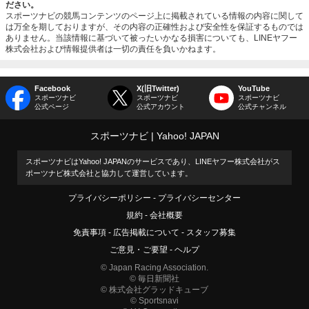
ださい。
スポーツナビの競馬コンテンツのページ上に掲載されている情報の内容に関して
は万全を期しておりますが、その内容の正確性および安全性を保証するものでは
ありません。当該情報に基づいて被ったいかなる損害についても、LINEヤフー
株式会社および情報提供者は一切の責任を負いかねます。
Facebook
X(旧Twitter)
YouTube
スポーツナビ
スポーツナビ
スポーツナビ
公式ページ
公式アカウント
公式チャンネル
スポーツナビ
Yahoo! JAPAN
スポーツナビはYahoo! JAPANのサービスであり、LINEヤフー株式会社がス
ポーツナビ株式会社と協力して運営しています。
プライバシーポリシー
プライバシーセンター
規約
会社概要
免責事項
広告掲載について
スタッフ募集
ご意見・ご要望
ヘルプ
© Japan Racing Association.
© 毎日新聞社
© 株式会社グラッドキューブ
© Sportsnavi