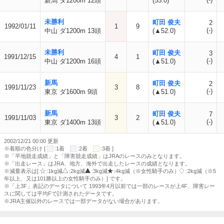
新潟 ダ1200m 12頭
(55.0)
未勝利
町田 俊夫
2
1992/01/11
1
9
(-)
中山 ダ1200m 13頭
(▲52.0)
未勝利
町田 俊夫
3
1991/12/15
4
1
(-)
中山 ダ1200m 16頭
(▲51.0)
新馬
町田 俊夫
2
1991/11/23
3
8
(-)
東京 ダ1600m 9頭
(▲51.0)
新馬
町田 俊夫
7
1991/11/03
3
2
(-)
東京 ダ1400m 13頭
(▲51.0)
2002/12/21 00:00 更新
※着順の色分け [
:1着
:2着
:3着 ]
※「平地競走成績」と「障害競走成績」はJRAのレースのみとなります。
※「出走レース」はJRA、地方、海外で出走したレースの成績となります。
※減量表示は[
:1kg減
:2kg減
:3kg減
:4kg減（※女性騎手のみ）
:2kg減（※5
年以上、又は101勝以上の女性騎手のみ）] です。
※「上3F」表記のデータについて 1993年4月以前では一部のレースが上4F、障害レー
スに関しては平均Fで計測されたデータです。
※JRA主催以外のレースでは一部データがない場合があります。