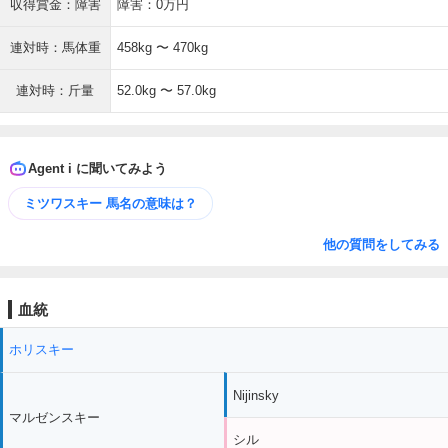
収得賞金：障害
障害：0万円
連対時：馬体重
458kg 〜 470kg
連対時：斤量
52.0kg 〜 57.0kg
Agent i に聞いてみよう
ミツワスキー 馬名の意味は？
他の質問をしてみる
血統
ホリスキー
Nijinsky
マルゼンスキー
シル