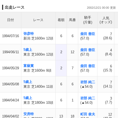
出走レース
2002/12/21 00:00
騎手
人気
日付
レース
着順
馬番
(オッズ)
(斤量)
弥彦特
柴田 善臣
7
1994/07/16
6
6
(28.6)
新潟 芝1600m 12頭
(57.0)
5歳上
柴田 善臣
4
1994/06/11
2
12
(8.4)
東京 芝1600m 12頭
(57.0)
富嶽賞
柴田 善臣
6
1994/05/29
2
7
(15.3)
東京 芝1600m 9頭
(57.0)
5歳上
岩部 純二
7
1994/05/08
6
6
(14.1)
東京 芝1400m 11頭
(▲54.0)
5歳上
岩部 純二
3
1994/04/24
6
1
(7.7)
東京 芝1800m 10頭
(▲54.0)
安房特
町田 俊夫
12
1994/04/02
13
18