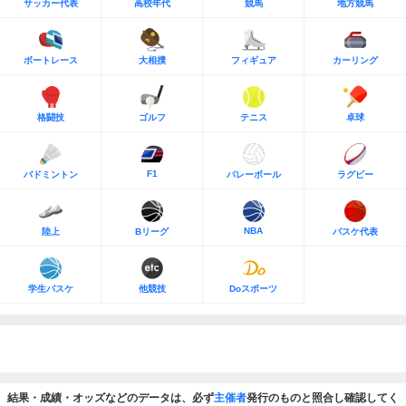
サッカー代表
高校年代
競馬
地方競馬
ボートレース
大相撲
フィギュア
カーリング
格闘技
ゴルフ
テニス
卓球
F1
バドミントン
バレーボール
ラグビー
NBA
陸上
Bリーグ
バスケ代表
学生バスケ
他競技
Doスポーツ
結果・成績・オッズなどのデータは、必ず
主催者
発行のものと照合し確認してく