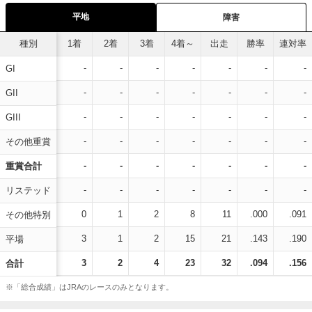
平地
障害
種別
1着
2着
3着
4着～
出走
勝率
連対率
-
-
-
-
-
-
-
GI
-
-
-
-
-
-
-
GII
-
-
-
-
-
-
-
GIII
-
-
-
-
-
-
-
その他重賞
-
-
-
-
-
-
-
重賞合計
-
-
-
-
-
-
-
リステッド
0
1
2
8
11
.000
.091
その他特別
3
1
2
15
21
.143
.190
平場
3
2
4
23
32
.094
.156
合計
※「総合成績」はJRAのレースのみとなります。