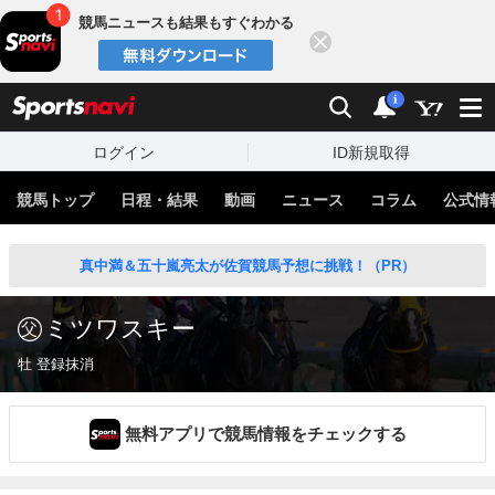
競馬ニュースも結果もすぐわかる
閉じる
スポーツナビ
検索
通知
i
ログイン
ID新規取得
競馬トップ
日程・結果
動画
ニュース
コラム
公式情
真中満＆五十嵐亮太が佐賀競馬予想に挑戦！（PR）
ミツワスキー
牡 登録抹消
無料アプリで競馬情報をチェックする