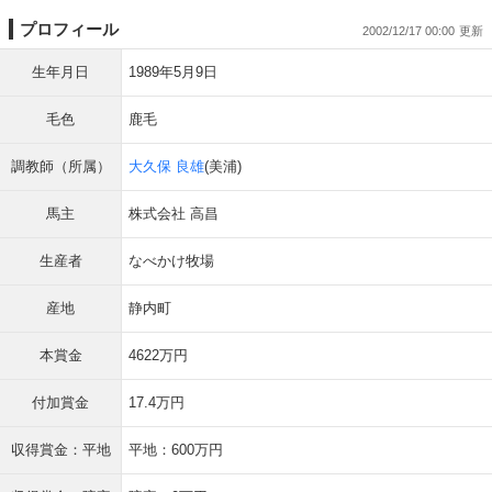
プロフィール
2002/12/17 00:00
生年月日
1989年5月9日
毛色
鹿毛
調教師（所属）
大久保 良雄
(美浦)
馬主
株式会社 高昌
生産者
なべかけ牧場
産地
静内町
本賞金
4622万円
付加賞金
17.4万円
収得賞金：平地
平地：600万円