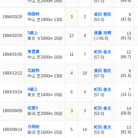
(49.9)
中山 芝2000m 18頭
(57.0)
両国特
柴田 善臣
8
1994/03/20
3
2
(42.9)
中山 芝1800m 13頭
(53.0)
5歳上
後藤 浩輝
13
1994/02/20
12
4
(91.0)
東京 ダ1600m 15頭
(☆56.0)
東雲賞
町田 俊夫
12
1994/01/05
11
7
(66.7)
中山 芝2000m 16頭
(57.0)
北総特
柴田 善臣
8
1993/12/12
4
10
(41.4)
中山 芝2000m 13頭
(57.0)
4歳上
町田 俊夫
7
1993/10/24
6
4
(14.1)
東京 芝1400m 10頭
(57.0)
佐渡S
町田 俊夫
14
1993/09/05
3
3
(58.8)
新潟 芝2000m 16頭
(53.0)
月岡特
町田 俊夫
13
1993/08/14
5
14
(82.9)
新潟 芝1600m 15頭
(53.0)