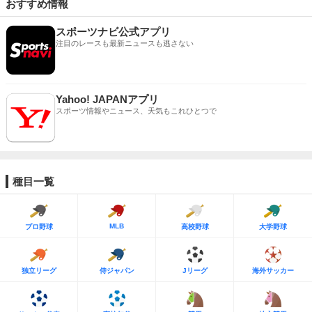
おすすめ情報
スポーツナビ公式アプリ
注目のレースも最新ニュースも逃さない
Yahoo! JAPANアプリ
スポーツ情報やニュース、天気もこれひとつで
種目一覧
MLB
プロ野球
高校野球
大学野球
独立リーグ
侍ジャパン
Jリーグ
海外サッカー