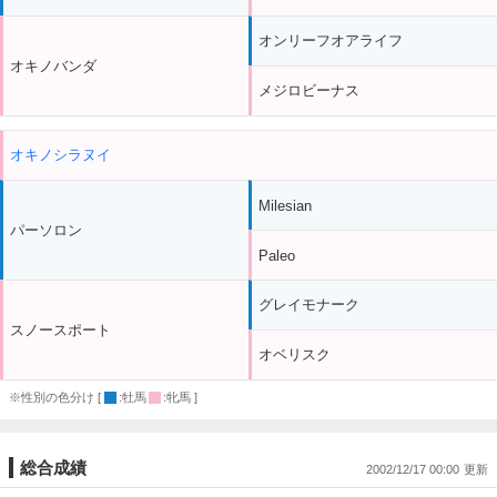
オンリーフオアライフ
オキノバンダ
メジロビーナス
オキノシラヌイ
Milesian
パーソロン
Paleo
グレイモナーク
スノースポート
オベリスク
※性別の色分け [
:牡馬
:牝馬 ]
総合成績
2002/12/17 00:00