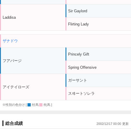
Sir Gaylord
Laddisa
Flirting Lady
ザナドウ
Princely Gift
フアバージ
Spring Offensive
ガーサント
アイテイローズ
スヰートソレラ
※性別の色分け [
:牡馬
:牝馬 ]
総合成績
2002/12/17 00:00