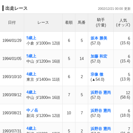
出走レース
2002/12/21 00:00
騎手
人気
日付
レース
着順
馬番
(オッズ)
(斤量)
5歳上
坂本 勝美
6
1994/01/29
6
5
(15.6)
小倉 ダ1000m 12頭
(57.0)
5歳上
加藤 和宏
6
1994/01/05
5
14
(15.4)
中山 ダ1200m 16頭
(57.0)
4歳上
宗像 徹
5
1993/10/10
6
2
(13.9)
東京 ダ1400m 11頭
(▲54.0)
4歳上
浜野谷 憲尚
12
1993/09/12
7
5
(58.6)
中山 ダ1800m 16頭
(57.0)
中ノ岳
浜野谷 憲尚
6
1993/08/21
10
7
(18.0)
新潟 ダ1200m 12頭
(57.0)
4歳上
浜野谷 憲尚
7
1993/07/31
5
2