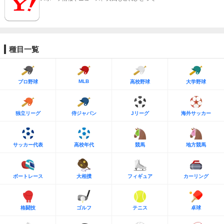
種目一覧
MLB
プロ野球
高校野球
大学野球
独立リーグ
侍ジャパン
Jリーグ
海外サッカー
サッカー代表
高校年代
競馬
地方競馬
ボートレース
大相撲
フィギュア
カーリング
格闘技
ゴルフ
テニス
卓球