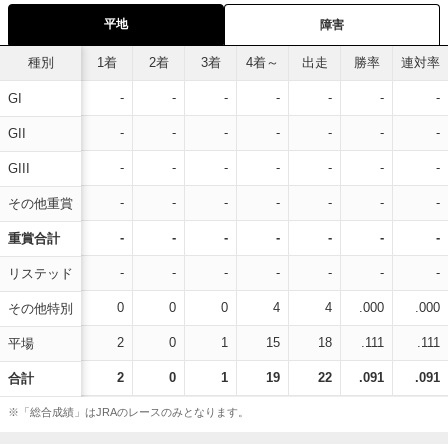
平地
障害
種別
1着
2着
3着
4着～
出走
勝率
連対率
-
-
-
-
-
-
-
GI
-
-
-
-
-
-
-
GII
-
-
-
-
-
-
-
GIII
-
-
-
-
-
-
-
その他重賞
-
-
-
-
-
-
-
重賞合計
-
-
-
-
-
-
-
リステッド
0
0
0
4
4
.000
.000
その他特別
2
0
1
15
18
.111
.111
平場
2
0
1
19
22
.091
.091
合計
※「総合成績」はJRAのレースのみとなります。