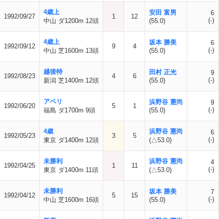
4歳上
安田 富男
6
1992/09/27
1
12
(-)
中山 ダ1200m 12頭
(55.0)
4歳上
坂本 勝美
6
1992/09/12
9
4
(-)
中山 芝1600m 13頭
(55.0)
越後特
田村 正光
9
1992/08/23
4
6
(-)
新潟 芝1400m 12頭
(55.0)
アベリ
浜野谷 憲尚
9
1992/06/20
5
1
(-)
福島 ダ1700m 9頭
(55.0)
4歳
浜野谷 憲尚
6
1992/05/23
3
5
(-)
東京 ダ1400m 12頭
(△53.0)
未勝利
浜野谷 憲尚
4
1992/04/25
1
11
(-)
東京 ダ1400m 11頭
(△53.0)
未勝利
坂本 勝美
7
1992/04/12
5
15
(-)
中山 芝1600m 16頭
(55.0)