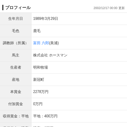
プロフィール
2002/12/17 00:00
生年月日
1989年3月29日
毛色
鹿毛
調教師（所属）
富田 六郎
(美浦)
馬主
株式会社 ホースマン
生産者
明和牧場
産地
新冠町
本賞金
2278万円
付加賞金
0万円
収得賞金：平地
平地：400万円