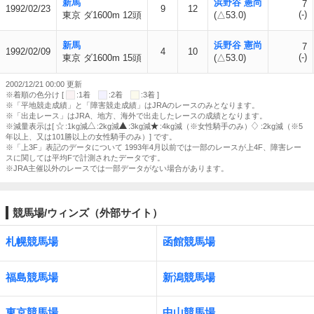
新馬
浜野谷 憲尚
7
1992/02/23
9
12
(-)
東京 ダ1600m 12頭
(△53.0)
新馬
浜野谷 憲尚
7
1992/02/09
4
10
(-)
東京 ダ1600m 15頭
(△53.0)
2002/12/21 00:00 更新
※着順の色分け [
:1着
:2着
:3着 ]
※「平地競走成績」と「障害競走成績」はJRAのレースのみとなります。
※「出走レース」はJRA、地方、海外で出走したレースの成績となります。
※減量表示は[
:1kg減
:2kg減
:3kg減
:4kg減（※女性騎手のみ）
:2kg減（※5
年以上、又は101勝以上の女性騎手のみ）] です。
※「上3F」表記のデータについて 1993年4月以前では一部のレースが上4F、障害レー
スに関しては平均Fで計測されたデータです。
※JRA主催以外のレースでは一部データがない場合があります。
競馬場/ウィンズ（外部サイト）
札幌競馬場
函館競馬場
福島競馬場
新潟競馬場
東京競馬場
中山競馬場