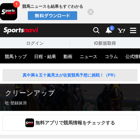
競馬ニュースも結果もすぐわかる
閉じる
スポーツナビ
検索
通知
i
ログイン
ID新規取得
競馬トップ
日程・結果
動画
ニュース
コラム
公式情
真中満＆五十嵐亮太が佐賀競馬予想に挑戦！（PR）
クリーンアップ
牡 登録抹消
無料アプリで競馬情報をチェックする