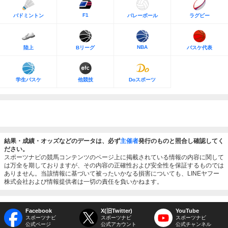
F1
バドミントン
バレーボール
ラグビー
NBA
陸上
Bリーグ
バスケ代表
学生バスケ
他競技
Doスポーツ
結果・成績・オッズなどのデータは、必ず
主催者
発行のものと照合し確認してく
ださい。
スポーツナビの競馬コンテンツのページ上に掲載されている情報の内容に関して
は万全を期しておりますが、その内容の正確性および安全性を保証するものでは
ありません。当該情報に基づいて被ったいかなる損害についても、LINEヤフー
株式会社および情報提供者は一切の責任を負いかねます。
Facebook
X(旧Twitter)
YouTube
スポーツナビ
スポーツナビ
スポーツナビ
公式ページ
公式アカウント
公式チャンネル