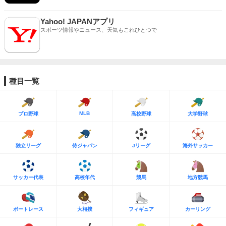
Yahoo! JAPANアプリ
スポーツ情報やニュース、天気もこれひとつで
種目一覧
MLB
プロ野球
高校野球
大学野球
独立リーグ
侍ジャパン
Jリーグ
海外サッカー
サッカー代表
高校年代
競馬
地方競馬
ボートレース
大相撲
フィギュア
カーリング