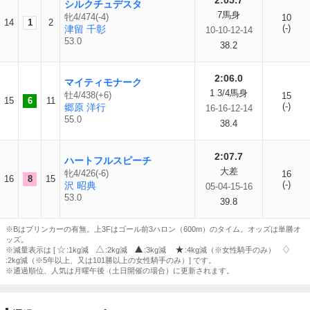
2:05.7
シルクチュデスタ
7馬身
牝4/474(-4)
10
14
1
2
(-)
津留 千彰
10-10-12-14
53.0
38.2
2:06.0
マイティモナーク
1 3/4馬身
牡4/438(+6)
15
15
6
11
(-)
郷原 洋行
16-16-12-14
55.0
38.4
2:07.7
ハートフルスピーチ
大差
牝4/426(-6)
16
16
8
15
(-)
沢 昭典
05-04-15-16
53.0
39.8
※Bはブリンカーの有無。上3Fはゴール前3ハロン（600m）のタイム。オッズは単勝オ
ッズ。
※減量表示は [
:1kg減
:2kg減
:3kg減
:4kg減（※女性騎手のみ）
:2kg減（※5年以上、又は101勝以上の女性騎手のみ）] です。
※通過順位、人気は月曜午後（土日開催の場合）に更新されます。