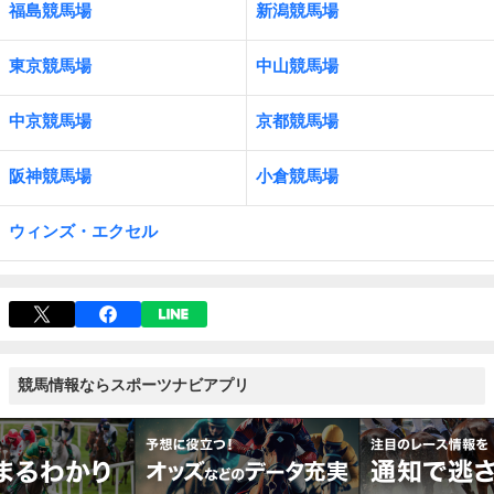
福島競馬場
新潟競馬場
東京競馬場
中山競馬場
中京競馬場
京都競馬場
阪神競馬場
小倉競馬場
ウィンズ・エクセル
競馬情報ならスポーツナビアプリ