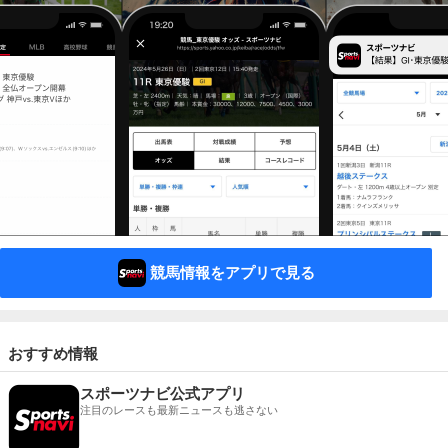
競馬情報をアプリで見る
おすすめ情報
スポーツナビ公式アプリ
注目のレースも最新ニュースも逃さない