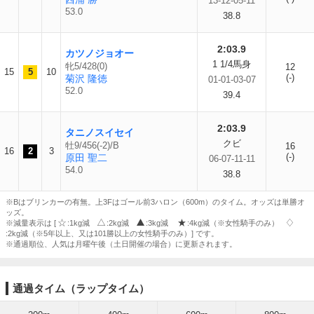
13-12-05-11
53.0
38.8
2:03.9
カツノジョオー
1 1/4馬身
牝5/428(0)
12
15
5
10
(-)
菊沢 隆徳
01-01-03-07
52.0
39.4
2:03.9
タニノスイセイ
クビ
牡9/456(-2)/B
16
16
2
3
(-)
原田 聖二
06-07-11-11
54.0
38.8
※Bはブリンカーの有無。上3Fはゴール前3ハロン（600m）のタイム。オッズは単勝オ
ッズ。
※減量表示は [
:1kg減
:2kg減
:3kg減
:4kg減（※女性騎手のみ）
:2kg減（※5年以上、又は101勝以上の女性騎手のみ）] です。
※通過順位、人気は月曜午後（土日開催の場合）に更新されます。
通過タイム（ラップタイム）