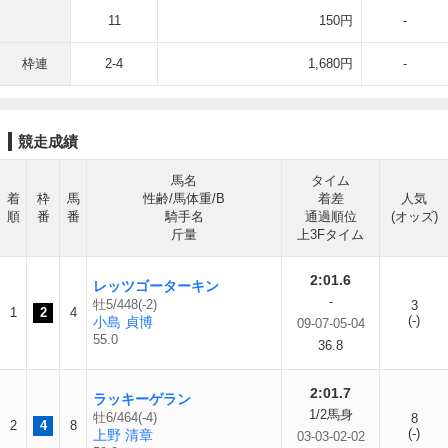
11
150円
-
枠連
2-4
1,680円
-
競走成績
馬名
タイム
着
枠
馬
性齢/馬体重/B
着差
人気
順
番
番
騎手名
通過順位
(オッズ)
斤量
上3Fタイム
2:01.6
レッツゴーターキン
-
牡5/448(-2)
3
1
2
4
(-)
小島 貞博
09-07-05-04
55.0
36.8
2:01.7
ラッキーゲラン
1/2馬身
牡6/464(-4)
8
2
4
8
(-)
上野 清章
03-03-02-02