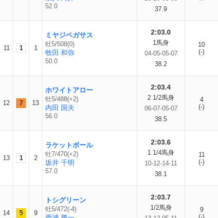
52.0
37.9
2:03.0
ミヤジペガサス
1馬身
牡5/508(0)
10
11
1
1
(-)
牧田 和弥
04-05-05-07
50.0
38.2
2:03.4
ホワイトアロー
2 1/2馬身
牡5/488(+2)
4
12
7
13
(-)
内田 国夫
06-07-05-07
56.0
38.5
2:03.6
ラケットボール
1 1/4馬身
牡7/470(+2)
11
13
1
2
(-)
坂井 千明
10-12-14-11
57.0
38.1
2:03.7
トシグリーン
1/2馬身
牡5/472(-4)
9
14
5
9
(-)
西浦 勝一