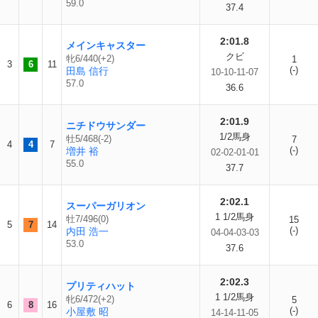
59.0
37.4
2:01.8
メインキャスター
クビ
牝6/440(+2)
1
3
6
11
(-)
田島 信行
10-10-11-07
57.0
36.6
2:01.9
ニチドウサンダー
1/2馬身
牡5/468(-2)
7
4
4
7
(-)
増井 裕
02-02-01-01
55.0
37.7
2:02.1
スーパーガリオン
1 1/2馬身
牡7/496(0)
15
5
7
14
(-)
内田 浩一
04-04-03-03
53.0
37.6
2:02.3
プリティハット
1 1/2馬身
牝6/472(+2)
5
6
8
16
(-)
小屋敷 昭
14-14-11-05