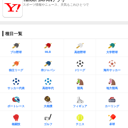
スポーツ情報やニュース、天気もこれひとつで
種目一覧
MLB
プロ野球
高校野球
大学野球
独立リーグ
侍ジャパン
Jリーグ
海外サッカー
サッカー代表
高校年代
競馬
地方競馬
ボートレース
大相撲
フィギュア
カーリング
格闘技
ゴルフ
テニス
卓球