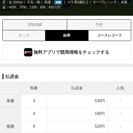
芝・右 2000m
天気：
晴
馬場：
サラ系5歳以上
オープン ハンデ
本賞
稍重
金：4200、1700、1100、630、420万円
対戦成績
予想
オッズ
結果
コースレコード
無料アプリで競馬情報をチェックする
払戻金
馬番
払戻金
人気
単勝
4
530円
-
4
190円
-
複勝
8
520円
-