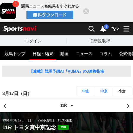
競馬ニュースも結果もすぐわかる
閉じる
スポーツナビ
検索
通知
i
ログイン
ID新規取得
競馬トップ
日程・結果
動画
ニュース
コラム
公式情
【連載】競馬予想AI『VUMA』の3連複指南
中山
中京
小倉
3月17日（日）
1991年3月17日（日）
2回小倉8日
15:35発走
11R トヨタ賞中京記念
GIII