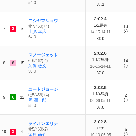
54.0
37.1
2:02.4
ニシヤマショウ
1/2馬身
牝7/450(+4)
13
7
3
5
(-)
土肥 幸広
14-15-14-11
54.0
36.9
2:02.6
スノージェット
1 1/2馬身
牡6/462(-4)
14
8
8
15
(-)
久保 敏文
16-16-14-11
56.0
37.0
2:02.8
ユートジョージ
1 1/4馬身
牡5/456(+4)
2
9
6
12
(-)
岡 潤一郎
06-06-05-11
55.0
37.8
2:02.8
ライオンエリナ
ハナ
牝5/460(-2)
6
10
3
6
(-)
須貝 尚介
10-10-05-05