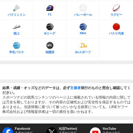
F1
バドミントン
バレーボール
ラグビー
NBA
陸上
Bリーグ
バスケ代表
学生バスケ
他競技
Doスポーツ
結果・成績・オッズなどのデータは、必ず
主催者
発行のものと照合し確認してく
ださい。
スポーツナビの競馬コンテンツのページ上に掲載されている情報の内容に関して
は万全を期しておりますが、その内容の正確性および安全性を保証するものでは
ありません。当該情報に基づいて被ったいかなる損害についても、LINEヤフー
株式会社および情報提供者は一切の責任を負いかねます。
Facebook
X(旧Twitter)
YouTube
スポーツナビ
スポーツナビ
スポーツナビ