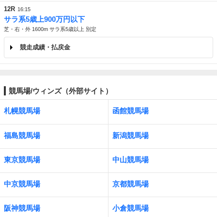
12R
16:15
サラ系5歳上900万円以下
芝・右・外 1600m サラ系5歳以上 別定
競走成績・払戻金
競馬場/ウィンズ（外部サイト）
札幌競馬場
函館競馬場
福島競馬場
新潟競馬場
東京競馬場
中山競馬場
中京競馬場
京都競馬場
阪神競馬場
小倉競馬場