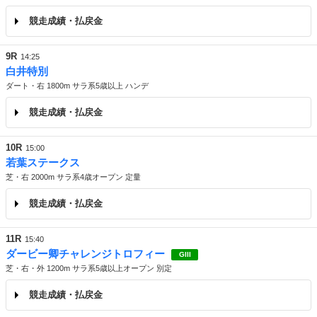
競走成績・払戻金
9R
14:25
白井特別
ダート・右 1800m サラ系5歳以上 ハンデ
競走成績・払戻金
10R
15:00
若葉ステークス
芝・右 2000m サラ系4歳オープン 定量
競走成績・払戻金
11R
15:40
ダービー卿チャレンジトロフィー
GIII
芝・右・外 1200m サラ系5歳以上オープン 別定
競走成績・払戻金