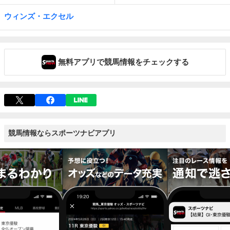
ウィンズ・エクセル
無料アプリで競馬情報をチェックする
競馬情報ならスポーツナビアプリ