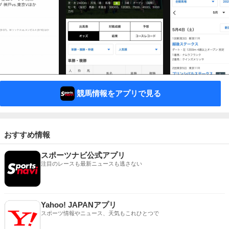
競馬情報をアプリで見る
おすすめ情報
スポーツナビ公式アプリ
注目のレースも最新ニュースも逃さない
Yahoo! JAPANアプリ
スポーツ情報やニュース、天気もこれひとつで