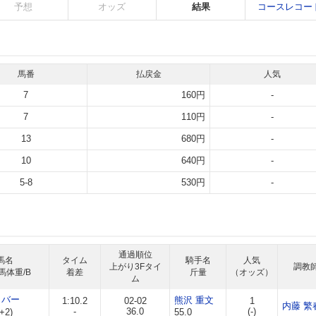
予想
オッズ
結果
コースレコー
馬番
払戻金
人気
7
160円
-
7
110円
-
13
680円
-
10
640円
-
5-8
530円
-
通過順位
馬名
タイム
騎手名
人気
上がり3Fタイ
調教
馬体重/B
着差
斤量
（オッズ）
ム
リバー
熊沢 重文
1:10.2
02-02
1
内藤 繁
-
36.0
(-)
+2)
55.0