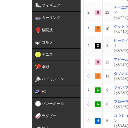
フィギュア
デーエ
2
8
13
ィ
カーリング
牝3/442(
グット
3
7
10
格闘技
牝3/410(
ビーテ
ゴルフ
4
2
2
ト
牡3/520(
テニス
アピー
5
8
12
牝3/470(
卓球
タツノ
6
7
11
牡3/446(
バドミントン
マイネ
7
6
9
F1
牝3/480(
フロー
バレーボール
8
6
8
牝3/426(
コウミ
ラグビー
9
4
5
ン
牝3/434(