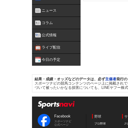
ニュース
コラム
公式情報
ライブ配信
今日の予定
結果・成績・オッズなどのデータは、必ず
主催者
発行の
スポーツナビの競馬コンテンツのページ上に掲載されて
づいて被ったいかなる損害についても、LINEヤフー株
Facebook
野球
サ
スポーツナビ
プロ野球
J
公式ページ