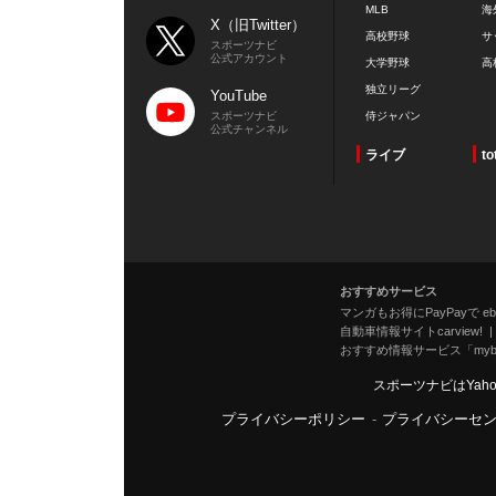
MLB
海
X（旧Twitter）
高校野球
サ
スポーツナビ
公式アカウント
大学野球
高
独立リーグ
YouTube
スポーツナビ
侍ジャパン
公式チャンネル
ライブ
to
おすすめサービス
マンガもお得にPayPayで eboo
自動車情報サイトcarview!
おすすめ情報サービス「mybe
スポーツナビはYah
プライバシーポリシー
-
プライバシーセ