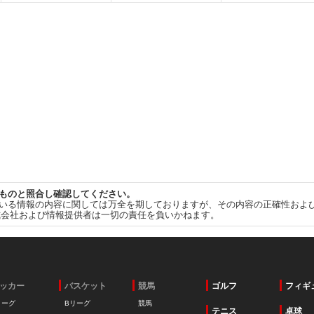
ものと照合し確認してください。
いる情報の内容に関しては万全を期しておりますが、その内容の正確性およ
式会社および情報提供者は一切の責任を負いかねます。
ッカー
バスケット
競馬
ゴルフ
フィギ
リーグ
Bリーグ
競馬
テニス
卓球