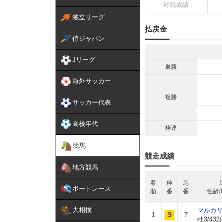
対戦成績
独立リーグ
払戻金
侍ジャパン
Jリーグ
単勝
海外サッカー
複勝
サッカー代表
高校年代
枠連
競馬
競走成績
地方競馬
着
枠
馬
ボートレース
順
番
番
性齢/
大相撲
マルカ
1
5
7
牡3/432(