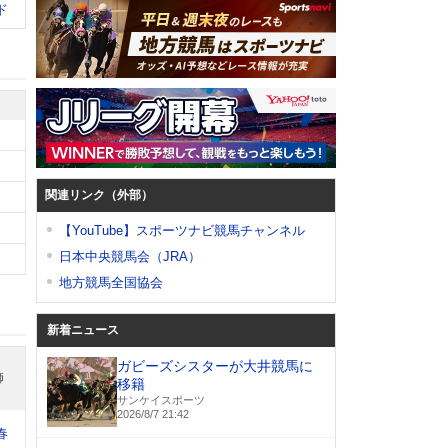
ド
関連リンク（外部）
【YouTube】スポーツナビ競馬チャンネル
日本中央競馬会（JRA）
地方競馬全国協会
新着ニュース
ガビーズシスターが大井競馬に
師
移籍
サンケイスポーツ
2026/8/7 21:42
春