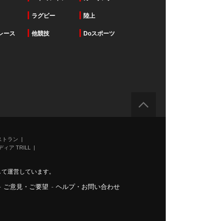
ラグビー
陸上
レース
他競技
Doスポーツ
ストラン
ィア TRILL
力して運営しています。
-
ご意見・ご要望
-
ヘルプ・お問い合わせ