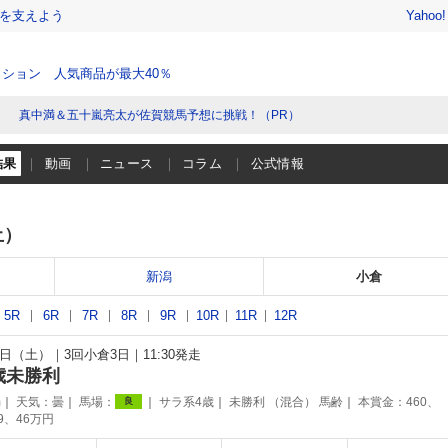
を支えよう
Yahoo
ション 人気商品が最大40％
真中満＆五十嵐亮太が佐賀競馬予想に挑戦！（PR）
結果
動画
ニュース
コラム
公式情報
土）
新潟
小倉
5R
6R
7R
8R
9R
10R
11R
12R
18日（土）
3回小倉3日
11:30発走
歳未勝利
m
天気：
曇
馬場：
サラ系4歳
未勝利 （混合） 馬齢
本賞金：460、
良
69、46万円