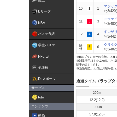
陸上
マジッ
10
1
1
牝3/420(
Bリーグ
ユウケ
11
3
3
NBA
牝3/400(
ギンザ
バスケ代表
12
4
4
牝3/442
クリタ
学生バスケ
除
5
6
外
牝3/402(
NFL
※Bはブリンカーの有無。上3F
※減量表示は [
:1kg減
:
騎手のみ）] です。
他競技
※通過順位、人気は月曜午後（
Doスポーツ
通過タイム（ラップタ
サービス
200m
toto
12.2(12.2)
コンテンツ
1000m
57.9(12.6)
動画