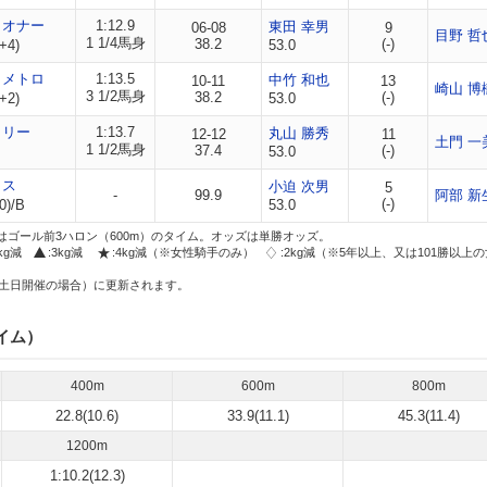
クオナー
1:12.9
東田 幸男
06-08
9
目野 哲
1 1/4馬身
38.2
(-)
+4)
53.0
イメトロ
1:13.5
中竹 和也
10-11
13
崎山 博
3 1/2馬身
38.2
(-)
+2)
53.0
リリー
1:13.7
丸山 勝秀
12-12
11
土門 一
1 1/2馬身
37.4
(-)
53.0
クス
小迫 次男
5
-
99.9
阿部 新
(-)
0)/B
53.0
はゴール前3ハロン（600m）のタイム。オッズは単勝オッズ。
2kg減
:3kg減
:4kg減（※女性騎手のみ）
:2kg減（※5年以上、又は101勝以上
土日開催の場合）に更新されます。
イム）
400m
600m
800m
22.8(10.6)
33.9(11.1)
45.3(11.4)
1200m
1:10.2(12.3)