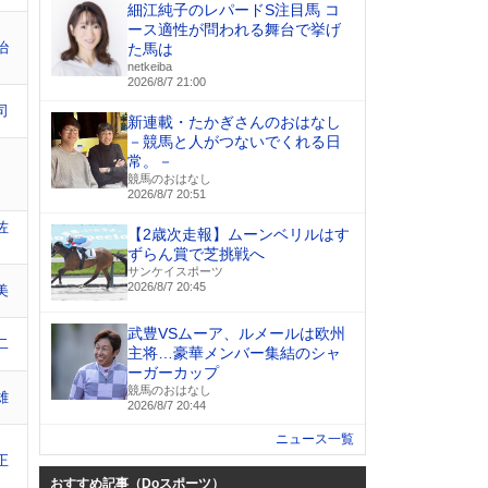
細江純子のレパードS注目馬 コ
ース適性が問われる舞台で挙げ
治
た馬は
netkeiba
2026/8/7 21:00
司
新連載・たかぎさんのおはなし
－競馬と人がつないでくれる日
常。－
競馬のおはなし
2026/8/7 20:51
佐
【2歳次走報】ムーンベリルはす
ずらん賞で芝挑戦へ
サンケイスポーツ
2026/8/7 20:45
美
武豊VSムーア、ルメールは欧州
二
主将…豪華メンバー集結のシャ
ーガーカップ
競馬のおはなし
雄
2026/8/7 20:44
ニュース一覧
正
おすすめ記事（Doスポーツ）