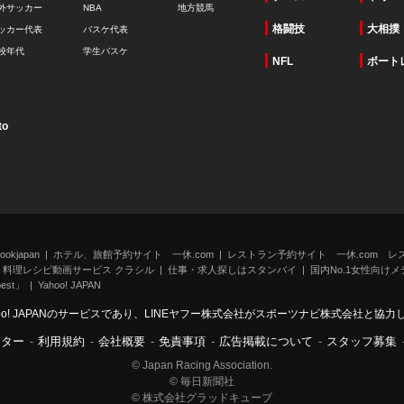
外サッカー
NBA
地方競馬
格闘技
大相撲
ッカー代表
バスケ代表
校年代
学生バスケ
NFL
ボート
to
kjapan
ホテル、旅館予約サイト 一休.com
レストラン予約サイト 一休.com レ
料理レシピ動画サービス クラシル
仕事・求人探しはスタンバイ
国内No.1女性向けメデ
st」
Yahoo! JAPAN
oo! JAPANのサービスであり、LINEヤフー株式会社がスポーツナビ株式会社と協
ンター
-
利用規約
-
会社概要
-
免責事項
-
広告掲載について
-
スタッフ募集
© Japan Racing Association.
© 毎日新聞社
© 株式会社グラッドキューブ