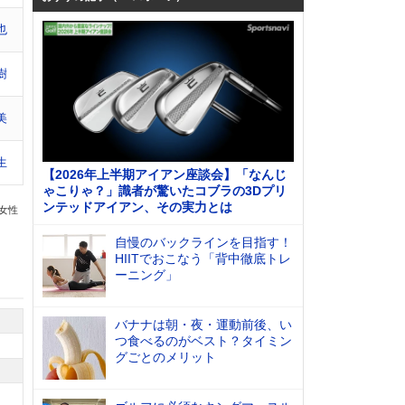
也
樹
美
生
【2026年上半期アイアン座談会】「なんじ
ゃこりゃ？」識者が驚いたコブラの3Dプリ
ンテッドアイアン、その実力とは
の女性
自慢のバックラインを目指す！
HIITでおこなう「背中徹底トレ
ーニング」
バナナは朝・夜・運動前後、い
つ食べるのがベスト？タイミン
グごとのメリット