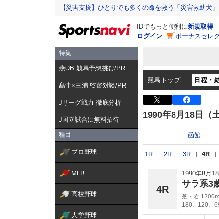
【災害支援】ひとりでも多くの命を救う「災害救助犬」
IDでもっと便利に
新規取得
ログイン
ボーナスセレク
特集
燕OB 競馬予想挑む/PR
競馬トップ
日程・
髙津×三浦 監督対談/PR
Jリーグ戦力 徹底分析
1990年8月18日（
J国立試合に無料招待
種目
函館
プロ野球
1R
2R
3R
4R
MLB
1990年8月
サラ系3
4R
高校野球
芝・右 1200
180、120、
大学野球