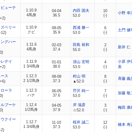
スビューテ
1:10.9
内田 国夫
04-04
10
小野 幸
4馬身
36.5
(-)
53.0
+2)
ラズベリー
1:10.9
西浦 勝一
08-05
6
土門 健
クビ
35.9
(-)
-12)
53.0
ィングハー
1:11.6
田島 裕和
02-03
2
新井 仁
4馬身
37.4
(-)
55.0
0)
ルレデイ
1:11.9
小原 伊
清山 宏明
01-01
4
1 3/4馬身
38.0
(-)
+2)
53.0
美
エース
1:12.3
村山 明
08-08
8
斉藤 義
2 1/2馬身
37.3
(-)
+6)
▲52.0
フローラ
1:12.3
芹沢 純一
06-05
7
加藤 敬
ハナ
37.6
(-)
0)
53.0
ラルブーケ
1:12.4
岸 滋彦
04-05
3
梅田 康
1/2馬身
37.9
(-)
0)
☆52.0
ョウクイー
1:12.7
桜井 誠二
11-10
12
橋本 寿
1 3/4馬身
37.3
(-)
53.0
-2)