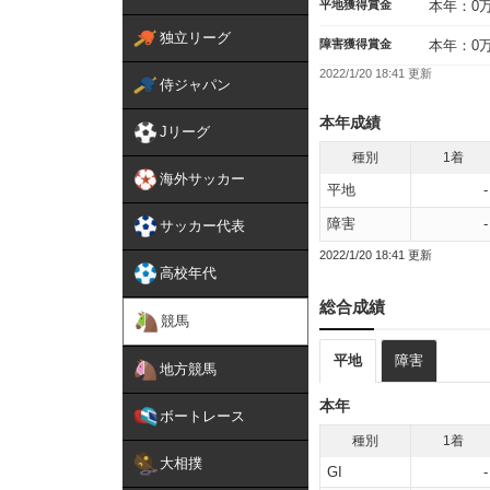
平地獲得賞金
本年：0
独立リーグ
障害獲得賞金
本年：0
2022/1/20 18:41 更新
侍ジャパン
本年成績
Jリーグ
種別
1着
海外サッカー
平地
-
障害
-
サッカー代表
2022/1/20 18:41 更新
高校年代
総合成績
競馬
平地
障害
地方競馬
本年
ボートレース
種別
1着
大相撲
GI
-