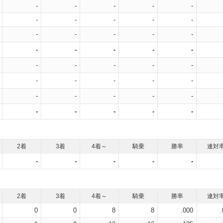
-
-
-
-
-
-
-
-
-
-
-
-
-
-
-
-
-
-
-
-
-
-
-
-
-
-
-
-
-
-
-
-
-
-
-
-
-
-
-
-
2着
3着
4着～
騎乗
勝率
連対
-
-
-
-
-
2着
3着
4着～
騎乗
勝率
連対
0
0
8
8
.000