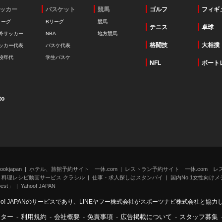
ッカー
バスケット
競馬
ゴルフ
フィギ
リーグ
Bリーグ
競馬
テニス
卓球
外サッカー
NBA
地方競馬
格闘技
大相撲
ッカー代表
バスケ代表
校年代
学生バスケ
NFL
ボート
to
kjapan
ホテル、旅館予約サイト 一休.com
レストラン予約サイト 一休.com レ
料理レシピ動画サービス クラシル
仕事・求人探しはスタンバイ
国内No.1女性向けメデ
st」
Yahoo! JAPAN
oo! JAPANのサービスであり、LINEヤフー株式会社がスポーツナビ株式会社と協
ンター
-
利用規約
-
会社概要
-
免責事項
-
広告掲載について
-
スタッフ募集