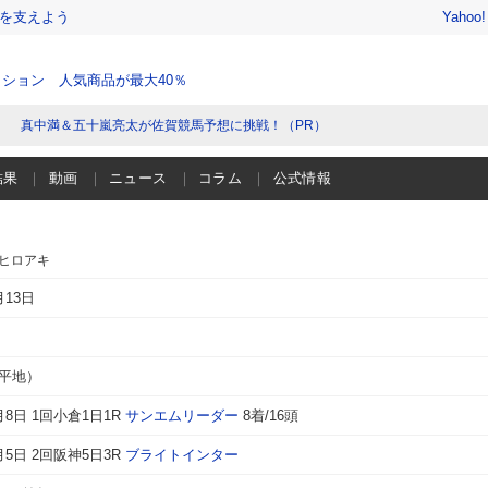
を支えよう
Yahoo
ション 人気商品が最大40％
真中満＆五十嵐亮太が佐賀競馬予想に挑戦！（PR）
結果
動画
ニュース
コラム
公式情報
 ヒロアキ
月13日
（平地）
3月8日 1回小倉1日1R
サンエムリーダー
8着/16頭
4月5日 2回阪神5日3R
ブライトインター