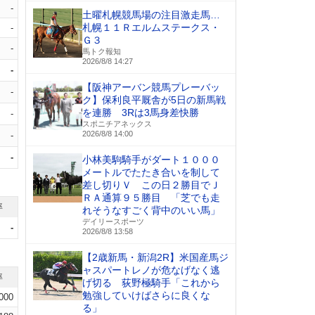
-
土曜札幌競馬場の注目激走馬…
札幌１１Ｒエルムステークス・
-
Ｇ３
-
馬トク報知
2026/8/8 14:27
-
【阪神アーバン競馬プレーバッ
-
ク】保利良平厩舎が5日の新馬戦
を連勝 3Rは3馬身差快勝
-
スポニチアネックス
2026/8/8 14:00
-
-
小林美駒騎手がダート１０００
メートルでたたき合いを制して
差し切りＶ この日２勝目でＪ
ＲＡ通算９５勝目 「芝でも走
率
れそうなすごく背中のいい馬」
デイリースポーツ
-
2026/8/8 13:58
【2歳新馬・新潟2R】米国産馬ジ
ャスパートレノが危なげなく逃
率
げ切る 荻野極騎手「これから
勉強していけばさらに良くな
.000
る」