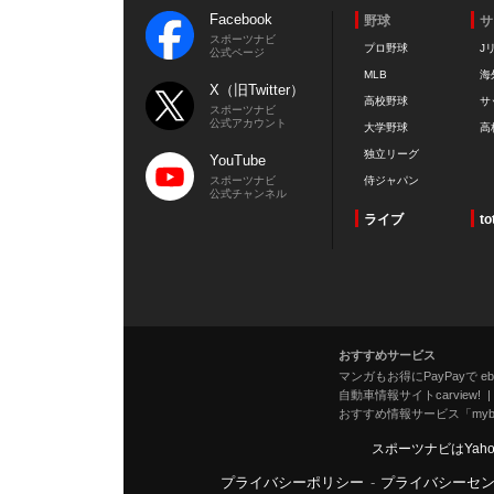
Facebook
野球
サ
スポーツナビ
プロ野球
J
公式ページ
MLB
海
X（旧Twitter）
高校野球
サ
スポーツナビ
公式アカウント
大学野球
高
独立リーグ
YouTube
スポーツナビ
侍ジャパン
公式チャンネル
ライブ
to
おすすめサービス
マンガもお得にPayPayで eboo
自動車情報サイトcarview!
おすすめ情報サービス「mybe
スポーツナビはYah
プライバシーポリシー
-
プライバシーセ