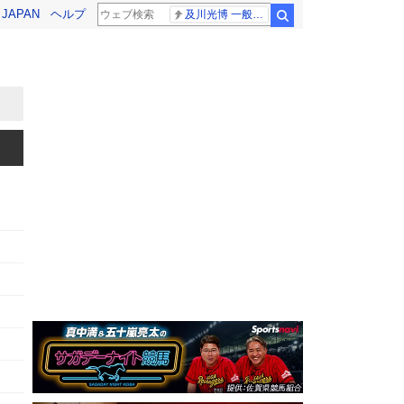
! JAPAN
ヘルプ
及川光博 一般女性
検索