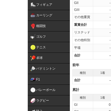
GII
-
フィギュア
GIII
-
カーリング
その他重賞
-
重賞合計
-
格闘技
リステッド
-
ゴルフ
その他特別
-
テニス
平場
-
合計
-
卓球
前年
バドミントン
種別
1着
F1
合計
-
累計
バレーボール
種別
1着
ラグビー
GI
0