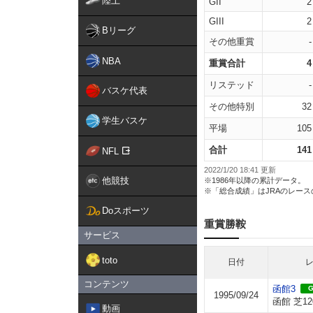
陸上
GII
2
GIII
2
Bリーグ
その他重賞
-
NBA
重賞合計
4
リステッド
-
バスケ代表
その他特別
32
学生バスケ
平場
105
合計
141
NFL
2022/1/20 18:41 更新
他競技
※1986年以降の累計データ。
※「総合成績」はJRAのレー
Doスポーツ
重賞勝鞍
サービス
toto
日付
コンテンツ
函館3
G
1995/09/24
函館 芝12
動画