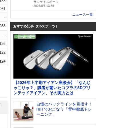
.188
サンケイスポーツ
2026/8/8 13:56
.061
ニュース一覧
-
.088
おすすめ記事（Doスポーツ）
-
.136
.122
.124
【2026年上半期アイアン座談会】「なんじ
ゃこりゃ？」識者が驚いたコブラの3Dプリ
ンテッドアイアン、その実力とは
自慢のバックラインを目指す！
位
HIITでおこなう「背中徹底トレ
ーニング」