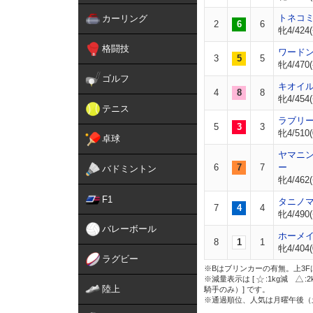
トネコ
カーリング
2
6
6
牝4/424(
格闘技
ワード
3
5
5
牝4/470(
ゴルフ
キオイ
4
8
8
牝4/454(
テニス
ラブリ
5
3
3
牝4/510(
卓球
ヤマニ
6
7
7
ー
バドミントン
牝4/462(
F1
タニノ
7
4
4
牝4/490(
バレーボール
ホーメ
8
1
1
牝4/404(
ラグビー
※Bはブリンカーの有無。上3F
※減量表示は [
:1kg減
:
陸上
騎手のみ）] です。
※通過順位、人気は月曜午後（