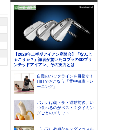
【2026年上半期アイアン座談会】「なんじ
ゃこりゃ？」識者が驚いたコブラの3Dプリ
ンテッドアイアン、その実力とは
自慢のバックラインを目指す！
HIITでおこなう「背中徹底トレ
ーニング」
バナナは朝・夜・運動前後、い
つ食べるのがベスト？タイミン
グごとのメリット
ゴルフに必須なキングマッスル