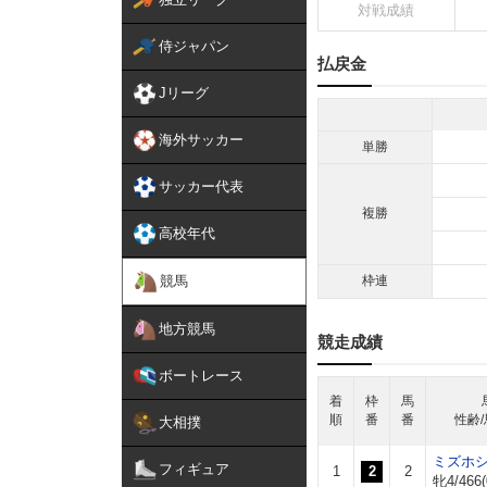
対戦成績
侍ジャパン
払戻金
Jリーグ
海外サッカー
単勝
サッカー代表
複勝
高校年代
競馬
枠連
地方競馬
競走成績
ボートレース
着
枠
馬
順
番
番
性齢/
大相撲
ミズホ
フィギュア
1
2
2
牝4/466(