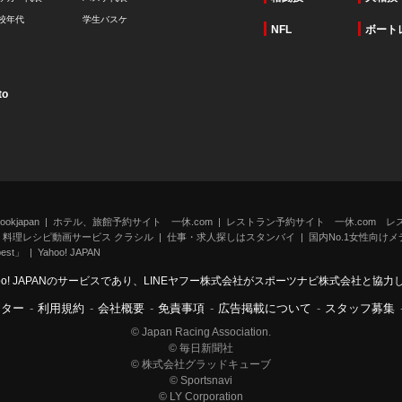
校年代
学生バスケ
NFL
ボート
to
kjapan
ホテル、旅館予約サイト 一休.com
レストラン予約サイト 一休.com レ
料理レシピ動画サービス クラシル
仕事・求人探しはスタンバイ
国内No.1女性向けメデ
st」
Yahoo! JAPAN
oo! JAPANのサービスであり、LINEヤフー株式会社がスポーツナビ株式会社と協
ンター
-
利用規約
-
会社概要
-
免責事項
-
広告掲載について
-
スタッフ募集
© Japan Racing Association.
© 毎日新聞社
© 株式会社グラッドキューブ
© Sportsnavi
© LY Corporation