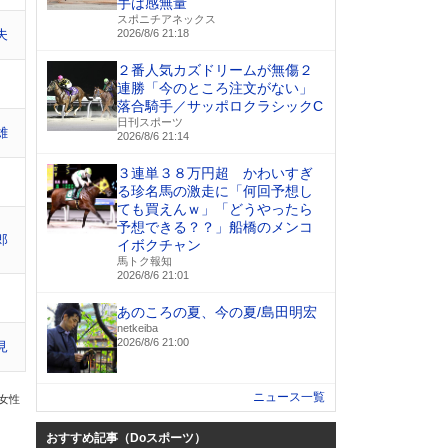
手は感無量
スポニチアネックス
夫
2026/8/6 21:18
２番人気カズドリームが無傷２
連勝「今のところ注文がない」
落合騎手／サッポロクラシックC
日刊スポーツ
雄
2026/8/6 21:14
３連単３８万円超 かわいすぎ
る珍名馬の激走に「何回予想し
ても買えんｗ」「どうやったら
予想できる？？」船橋のメンコ
郎
イボクチャン
馬トク報知
2026/8/6 21:01
あのころの夏、今の夏/島田明宏
netkeiba
2026/8/6 21:00
見
ニュース一覧
の女性
おすすめ記事（Doスポーツ）