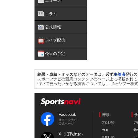
ニュース
コラム
公式情報
ライブ配信
今日の予定
結果・成績・オッズなどのデータは、必ず
主催者
発行の
スポーツナビの競馬コンテンツのページ上に掲載されて
づいて被ったいかなる損害についても、LINEヤフー株
Facebook
野球
サ
スポーツナビ
プロ野球
J
公式ページ
MLB
海
X（旧Twitter）
高校野球
サ