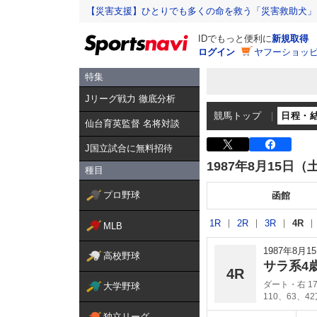
【災害支援】ひとりでも多くの命を救う「災害救助犬」
IDでもっと便利に
新規取得
ログイン
ヤフーショッピ
特集
Jリーグ戦力 徹底分析
競馬トップ
日程・
仙台育英監督 名将対談
J国立試合に無料招待
1987年8月15日（
種目
プロ野球
函館
1R
2R
3R
4R
MLB
1987年8月
高校野球
サラ系4
4R
ダート・右 17
大学野球
110、63、4
独立リーグ