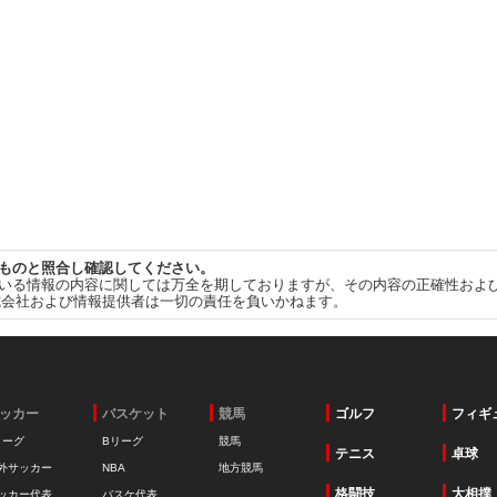
ものと照合し確認してください。
いる情報の内容に関しては万全を期しておりますが、その内容の正確性およ
式会社および情報提供者は一切の責任を負いかねます。
ッカー
バスケット
競馬
ゴルフ
フィギ
リーグ
Bリーグ
競馬
テニス
卓球
外サッカー
NBA
地方競馬
格闘技
大相撲
ッカー代表
バスケ代表