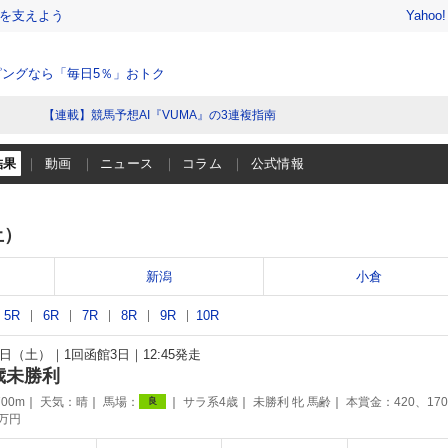
を支えよう
Yahoo
ングなら「毎日5％」おトク
【連載】競馬予想AI『VUMA』の3連複指南
結果
動画
ニュース
コラム
公式情報
土）
新潟
小倉
5R
6R
7R
8R
9R
10R
15日（土）
1回函館3日
12:45発走
歳未勝利
00m
天気：
晴
馬場：
サラ系4歳
未勝利 牝 馬齢
本賞金：420、17
良
2万円