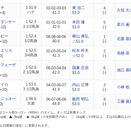
ミチ
1:51.9
東 信二
02-02-03-03
4
久恒 久
ハナ
41.3
(-)
+4)
53.0
ンダンサー
1:52.3
本田 優
01-01-01-01
5
星川 薫
2 1/2馬身
42.0
(-)
-10)
53.0
ルビー
1:52.4
横山 典弘
08-08-06-06
1
石栗 龍
1/2馬身
40.6
(-)
+10)
△51.0
ーエリカ
1:52.5
松永 幹夫
02-03-05-04
2
高橋 直
3/4馬身
41.3
(-)
0)
☆52.0
ンフェーザ
1:52.9
国兼 正浩
06-03-04-04
6
池江 泰
2 1/2馬身
42.0
(-)
53.0
+10)
マイカ
1:53.5
内山 正博
04-03-06-07
3
小林 稔
3 1/2馬身
41.9
(-)
+20)
53.0
イジョオー
1:56.6
飯田 明弘
06-07-06-08
8
工藤 嘉
大差
44.8
(-)
0)
53.0
はゴール前3ハロン（600m）のタイム。オッズは単勝オッズ。
2kg減
:3kg減
:4kg減（※女性騎手のみ）
:2kg減（※5年以上、又は101勝以上
土日開催の場合）に更新されます。