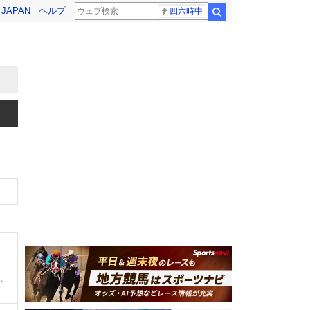
! JAPAN
ヘルプ
四六時中
検索
0、