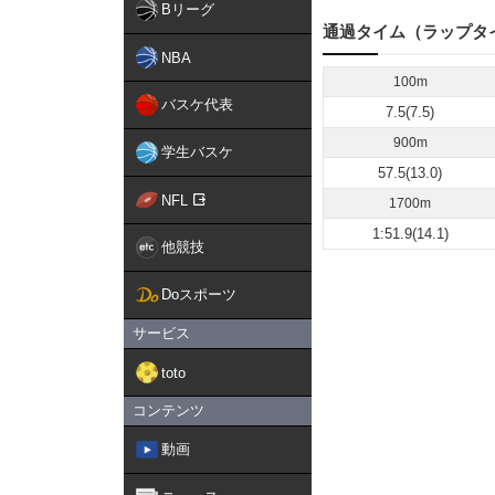
Bリーグ
通過タイム（ラップタ
NBA
100m
バスケ代表
7.5(7.5)
900m
学生バスケ
57.5(13.0)
NFL
1700m
1:51.9(14.1)
他競技
Doスポーツ
サービス
toto
コンテンツ
動画