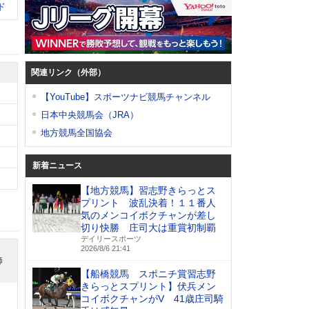
ド
関連リンク（外部）
【YouTube】スポーツナビ競馬チャンネル
日本中央競馬会（JRA）
地方競馬全国協会
新着ニュース
【地方競馬】習志野きらっとス
プリント 波乱決着！１１番人
気のメンコイボクチャンが差し
切り快勝 庄司大は重賞初制覇
デイリースポーツ
2026/8/6 21:41
師
【船橋競馬 スポニチ賞習志野
きらっとスプリント】伏兵メン
コイボクチャンがV 41歳庄司騎