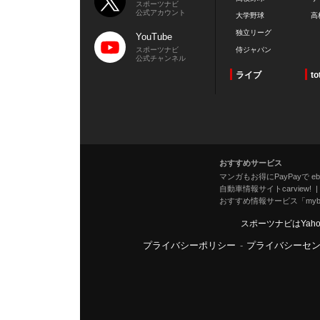
スポーツナビ
公式アカウント
大学野球
高
独立リーグ
YouTube
スポーツナビ
侍ジャパン
公式チャンネル
ライブ
to
おすすめサービス
マンガもお得にPayPayで eboo
自動車情報サイトcarview!
おすすめ情報サービス「mybe
スポーツナビはYah
プライバシーポリシー
-
プライバシーセ