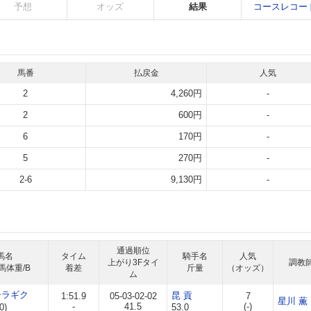
予想
オッズ
結果
コースレコー
馬番
払戻金
人気
2
4,260円
-
2
600円
-
6
170円
-
5
270円
-
2-6
9,130円
-
通過順位
馬名
タイム
騎手名
人気
上がり3Fタイ
調教
馬体重/B
着差
斤量
（オッズ）
ム
シラギク
昆 貢
1:51.9
05-03-02-02
7
星川 薫
-
41.5
(-)
0)
53.0